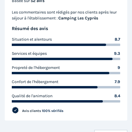
Annulation gratuite
Basée sur
52 avis
Surface
Adultes
Enfants
Chambres
Salle de bain
Les commentaires sont rédigés par nos clients après leur
30m²
4
4
3
1
séjour à l'établissement :
Camping Les Cyprès
Résumé des avis
Terrasse semi-couverte
Animaux autorisés *
Cafetière
Congélateur
Réfrigérateur
+ 4
Situation et alentours
8.7
Services et équipes
9.3
MOBILHOME 8 personnes - CONFORT Mobil home 3ch.
EMBRUNS (2017) 30m² + Terrasse semi couverte 6/8 pers
Propreté de l'hébergement
9
du
14/09/2026
au
16/09/2026
Modifier les dates
Confort de l'hébergement
7.9
Meilleur prix pour 2 nuits
Qualité de l'animation
8.4
118 €
Avis clients
100% vérifiés
Voir les logements