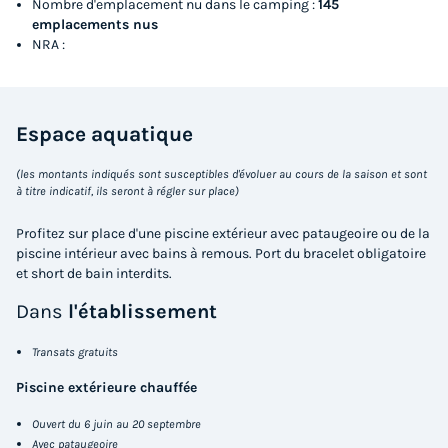
Nombre d'emplacement nu dans le camping :
145
emplacements nus
Terrasse semi-couverte
Animaux autorisés *
Voir le plan 2D
NRA :
Cafetière
Congélateur
Réfrigérateur
+ 5
Espace
aquatique
MOBILHOME 6 personnes - CONFORT Mobil home 2ch.
CATLEYA (2017) 27m² + Terrasse semi-couverte 4/6 pers
(les montants indiqués sont susceptibles d'évoluer au cours de la saison et sont
du
15/09/2026
au
17/09/2026
à titre indicatif, ils seront à régler sur place)
Modifier les dates
Meilleur prix pour 2 nuits
Profitez sur place d'une piscine extérieur avec pataugeoire ou de la
piscine intérieur avec bains à remous. Port du bracelet obligatoire
110 €
et short de bain interdits.
Dans
l'établissement
Voir les logements
Transats gratuits
Piscine extérieure chauffée
Ouvert du 6 juin au 20 septembre
Avec pataugeoire