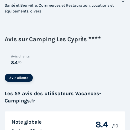
Modifier les dates
Santé et Bien-être, Commerces et Restauration, Locations et
équipements, divers
Meilleur prix pour 2 nuits
114 €
Voir les logements
Avis sur Camping Les Cyprès
★★★★
Avis clients
8.4
/10
Avis clients
Les 52 avis des utilisateurs Vacances-
Campings.fr
MOBILHOME 8 personnes - CONFORT Mobil
home 3ch. EMBRUNS (2017) 30m² +
Terrasse semi couverte 6/8 pers
Note globale
8.4
/10