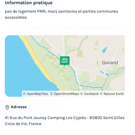
Information pratique
pas de logement PMR, mais sanitaires et parties communes
TENTE 5 personnes - Tente 2ch. GIROFLEE (2023) 32 m² +
accessibles
Terrasse semi-couverte 4/5 pers
du
14/09/2026
au
16/09/2026
Modifier les dates
Meilleur prix pour 2 nuits
96 €
Voir les logements
Adresse
41 Rue du Pont Jaunay Camping Les Cyprès - 85800 Saint Gilles
Croix de Vie, France