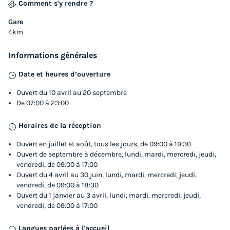
Comment s'y rendre ?
MOBILHOME 6 personnes - ECO Mobil
home 3ch. MAGDALENA (+ de 10 ans) 29m²
Gare
+ Terrasse semi-couverte 6 pers
4km
Annulation gratuite
Informations générales
Surface
Adultes
Chambres
Salle de bain
Date et heures d’ouverture
29m²
6
3
1
Ouvert du 10 avril au 20 septembre
Terrasse semi-couverte
Animaux autorisés *
Voir le plan 2D
De 07:00 à 23:00
Cafetière
Réfrigérateur
Salon de jardin
+ 2
Horaires de la réception
Ouvert en juillet et août, tous les jours, de 09:00 à 19:30
MOBILHOME 6 personnes - ECO Mobil home 3ch.
Ouvert de septembre à décembre, lundi, mardi, mercredi, jeudi,
MAGDALENA (+ de 10 ans) 29m² + Terrasse semi-couverte
vendredi, de 09:00 à 17:00
6 pers
Ouvert du 4 avril au 30 juin, lundi, mardi, mercredi, jeudi,
vendredi, de 09:00 à 18:30
du
14/09/2026
au
16/09/2026
Ouvert du 1 janvier au 3 avril, lundi, mardi, mercredi, jeudi,
Modifier les dates
vendredi, de 09:00 à 17:00
Meilleur prix pour 2 nuits
Langues parlées à l'accueil