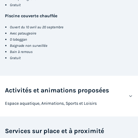
Gratuit
Piscine couverte chauffée
Ouvert du 10 avril au 20 septembre
MOBILHOME 6 personnes - CONFORT Mobil
Avec pataugeoire
home 2ch. CALYPSO (2016) 28m² + terrasse
0 toboggan
Baignade non surveillée
semi-couverte 4/6 pers
Bain à remous
Gratuit
Annulation gratuite
Surface
Adultes
Chambres
Salle de bain
28m²
6
2
1
Terrasse semi-couverte
Animaux autorisés *
Voir le plan 2D
Activités et animations proposées
Cafetière
Congélateur
Réfrigérateur
+ 5
Espace aquatique, Animations, Sports et Loisirs
MOBILHOME 6 personnes - CONFORT Mobil home 2ch.
CALYPSO (2016) 28m² + terrasse semi-couverte 4/6 pers
Services sur place et à proximité
du
14/09/2026
au
16/09/2026