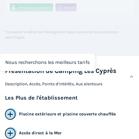
Annulation gratuite
Récent
Surface
Adultes
Chambres
21m²
5
2
*Consulter le détail de l'hébergement pour connaitre les conditions
spécifiques
Animaux autorisés *
Cafetière
Congélateur
Réfrigérateur
Salon de jardin
+ 1
Nous recherchons les meilleurs tarifs
Présentation de Camping Les Cyprès
TENTE TOILE ET BOIS 5 personnes - Tente 2ch. GENET
(2023) 21m² + terrasse semi-couverte 4/5 pers
Description, Accès, Points d’intérêts, Aux alentours
du
15/09/2026
au
17/09/2026
Modifier les dates
Les
Plus
de l'établissement
Meilleur prix pour 2 nuits
86 €
Piscine extérieure et piscine couverte chauffée
Voir les logements
Accès direct à la Mer