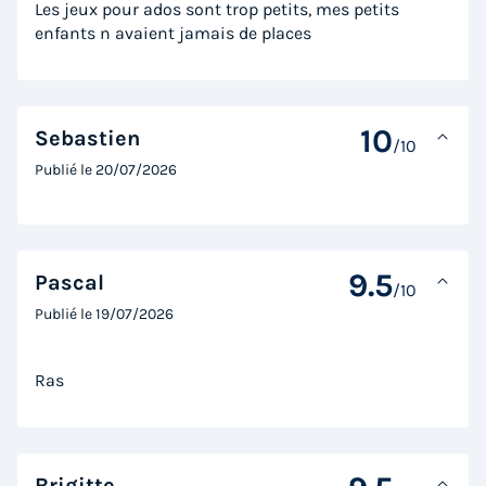
Les jeux pour ados sont trop petits, mes petits
MOBILHOME 4 personnes - PREMIUM Mobil home 2ch.
enfants n avaient jamais de places
GALET (2023) 31m² + Terrasse semi-couverte 4 pers
du
15/09/2026
au
17/09/2026
Modifier les dates
Meilleur prix pour 2 nuits
10
Sebastien
/10
146 €
Publié le
20/07/2026
Voir les logements
9.5
Pascal
/10
Publié le
19/07/2026
Ras
Brigitte