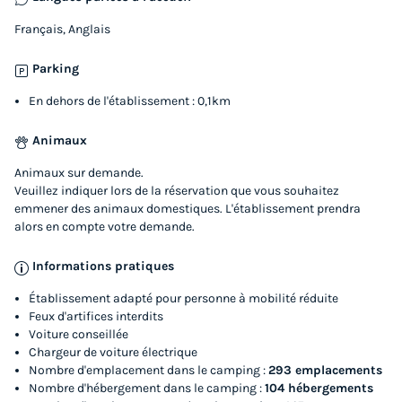
106 €
Français, Anglais
Voir les logements
Parking
En dehors de l'établissement : 0,1km
Animaux
Animaux sur demande.
Veuillez indiquer lors de la réservation que vous souhaitez
emmener des animaux domestiques. L'établissement prendra
alors en compte votre demande.
MOBILHOME 6 personnes - CONFORT Mobil
Informations pratiques
home 2ch. CATLEYA (2017) 27m² + Terrasse
Établissement adapté pour personne à mobilité réduite
semi-couverte 4/6 pers
Feux d'artifices interdits
Voiture conseillée
Annulation gratuite
Chargeur de voiture électrique
Surface
Adultes
Enfants
Chambres
Salle de bain
Nombre d'emplacement dans le camping :
293 emplacements
Nombre d'hébergement dans le camping :
104 hébergements
28m²
4
2
2
1