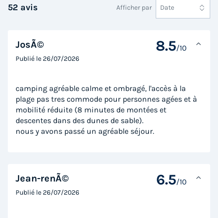
52 avis
Afficher par
Date
8.5
JosÃ©
/10
Publié le
26/07/2026
MOBILHOME 4 personnes - PREMIUM Mobil
camping agréable calme et ombragé, l'accès à la
home 2ch. GALET (2023) 31m² + Terrasse
plage pas tres commode pour personnes agées et à
mobilité réduite (8 minutes de montées et
semi-couverte 4 pers
descentes dans des dunes de sable).
Annulation gratuite
Récent
nous y avons passé un agréable séjour.
Surface
Adultes
Chambres
Salle de bain
31m²
4
2
1
Terrasse semi-couverte
Animaux autorisés *
Cafetière
6.5
Jean-renÃ©
/10
Lave-vaisselle
Congélateur
+ 5
Publié le
26/07/2026