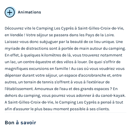
Animations
Découvrez vite le Camping Les Cyprès à Saint-Gilles-Croix-de-Vie,
en Vendée ! Votre séjour se passera dans les Pays de la Loire.
Laissez-vous donc subjuguer par la beauté de ce lieu unique. Une
myriade de distractions sont à portée de main autour du camping.
En effet, à quelques kilomètres de là, vous trouverez notamment
TENTE 5 personnes - Tente 2ch. GIROFLEE
un lac, un centre équestre et des vélos à louer. De quoi s'offrir de
(2023) 32 m² + Terrasse semi-couverte 4/5
magnifiques excursions en famille ! Au cas où vous voudriez vous
pers
dépenser durant votre séjour, un espace d'accrobranche et, entre
autres, un terrain de tennis s'offrent à vous à l'extérieur de
Annulation gratuite
Récent
l'établissement. Amoureux de l'eau et des grands espaces ? En
Surface
Adultes
Chambres
Salle de bain
dehors du camping, vous pourrez vous adonner à du canoë-kayak.
32m²
5
2
1
A Saint-Gilles-Croix-de-Vie, le Camping Les Cyprès a pensé à tout
afin d'assurer le plus beau moment possible à ses clients.
Terrasse semi-couverte
Animaux autorisés *
Cafetière
Congélateur
Réfrigérateur
+ 2
Bon
à savoir