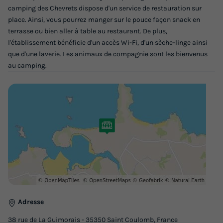
camping des Chevrets dispose d'un service de restauration sur
Modifier les dates
place. Ainsi, vous pourrez manger sur le pouce façon snack en
Meilleur prix pour 7 nuits
terrasse ou bien aller à table au restaurant. De plus,
570 €
l'établissement bénéficie d'un accès Wi-Fi, d'un sèche-linge ainsi
que d'une laverie. Les animaux de compagnie sont les bienvenus
Voir les logements
au camping.
Adresse
38 rue de La Guimorais - 35350 Saint Coulomb, France