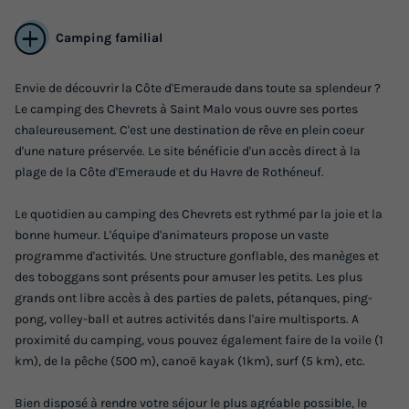
Camping familial
Envie de découvrir la Côte d'Emeraude dans toute sa splendeur ?
Le camping des Chevrets à Saint Malo vous ouvre ses portes
chaleureusement. C'est une destination de rêve en plein coeur
MOBILHOME 4 personnes - CORSAIRE
d'une nature préservée. Le site bénéficie d'un accès direct à la
Premium
plage de la Côte d'Emeraude et du Havre de Rothéneuf.
Annulation gratuite
Récent
Le quotidien au camping des Chevrets est rythmé par la joie et la
Surface
Adultes
Chambres
Salle de bain
bonne humeur. L'équipe d'animateurs propose un vaste
30m²
4
2
1
programme d'activités. Une structure gonflable, des manèges et
des toboggans sont présents pour amuser les petits. Les plus
Animaux autorisés *
Cafetière
Chaise longue
grands ont libre accès à des parties de palets, pétanques, ping-
Réfrigérateur
Salon de jardin
+ 3
pong, volley-ball et autres activités dans l'aire multisports. A
proximité du camping, vous pouvez également faire de la voile (1
km), de la pêche (500 m), canoë kayak (1km), surf (5 km), etc.
MOBILHOME 4 personnes - CORSAIRE Premium
Bien disposé à rendre votre séjour le plus agréable possible, le
du
16/09/2026
au
23/09/2026