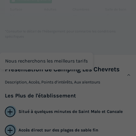
Surface
Adultes
Chambres
Salle de bain
30m²
4
2
1
Animaux autorisés *
Cafetière
Chaise longue
*Consulter le détail de l'hébergement pour connaitre les conditions
spécifiques
Réfrigérateur
Salon de jardin
+ 3
Nous recherchons les meilleurs tarifs
MOBILHOME 4 personnes - CORSAIRE Confort
Présentation de Camping Les Chevrets
du
19/09/2026
au
26/09/2026
Modifier les dates
Description, Accès, Points d’intérêts, Aux alentours
Meilleur prix pour 7 nuits
470 €
Les
Plus
de l'établissement
Voir les logements
Situé à quelques minutes de Saint Malo et Cancale
Accès direct sur des plages de sable fin