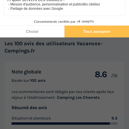
Avis clients
8.6
/10
Avis clients
Les 100 avis des utilisateurs Vacances-
Campings.fr
Note globale
8.6
/10
Basée sur
100 avis
Les commentaires sont rédigés par nos clients après leur
séjour à l'établissement :
Camping Les Chevrets
Résumé des avis
Situation et alentours
9.3