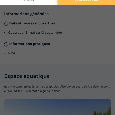
8km
Informations générales
Date et heures d’ouverture
Ouvert du 13 mai au 13 septembre
Informations pratiques
NRA :
Espace
aquatique
(les montants indiqués sont susceptibles d'évoluer au cours de la saison et sont
à titre indicatif, ils seront à régler sur place)