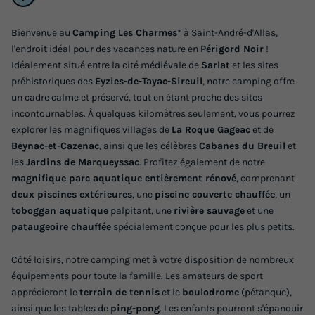
Bienvenue au
Camping Les Charmes
* à Saint-André-d'Allas,
l'endroit idéal pour des vacances nature en
Périgord Noir
!
Idéalement situé entre la cité médiévale de
Sarlat
et les sites
TENTE TOILE ET BOIS 6 personnes -
préhistoriques des
Eyzies-de-Tayac-Sireuil
, notre camping offre
Lodgetent, type LG+ jour de basculement
un cadre calme et préservé, tout en étant proche des sites
samedi
incontournables. À quelques kilomètres seulement, vous pourrez
explorer les magnifiques villages de
La Roque Gageac
et de
Adultes
Chambres
Salle de bain
Beynac-et-Cazenac
, ainsi que les célèbres
Cabanes du Breuil
et
6
2
1
les
Jardins de Marqueyssac
. Profitez également de notre
magnifique parc aquatique entièrement rénové
, comprenant
Animaux autorisés *
Cafetière
Congélateur
Réfrigérateur
deux piscines extérieures
, une
piscine couverte chauffée
, un
Salon de jardin
toboggan aquatique
palpitant, une
rivière sauvage
et une
pataugeoire chauffée
spécialement conçue pour les plus petits.
TENTE TOILE ET BOIS 6 personnes - Lodgetent, type LG+
Côté loisirs, notre camping met à votre disposition de nombreux
jour de basculement samedi
équipements pour toute la famille. Les amateurs de sport
du
06/09/2026
au
13/09/2026
apprécieront le
terrain de tennis
et le
boulodrome
(pétanque),
Modifier les dates
ainsi que les tables de
ping-pong
. Les enfants pourront s'épanouir