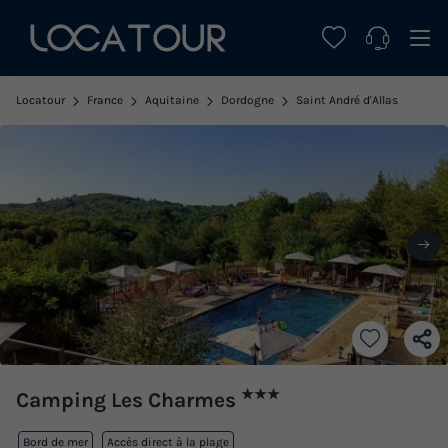
Locatour
France
Aquitaine
Dordogne
Saint André d'Allas
★★★
Camping Les Charmes
Bord de mer
Accès direct à la plage