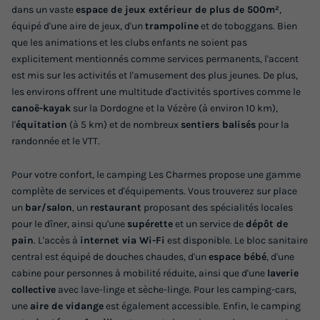
Meilleur prix pour 7 nuits
dans un vaste
espace de jeux extérieur de plus de 500m²
,
équipé d'une aire de jeux, d'un
trampoline
et de toboggans. Bien
406 €
que les animations et les clubs enfants ne soient pas
explicitement mentionnés comme services permanents, l'accent
Voir les logements
est mis sur les activités et l'amusement des plus jeunes. De plus,
les environs offrent une multitude d'activités sportives comme le
canoë-kayak
sur la Dordogne et la Vézère (à environ 10 km),
l'
équitation
(à 5 km) et de nombreux
sentiers balisés
pour la
randonnée et le VTT.
Pour votre confort, le camping Les Charmes propose une gamme
complète de services et d'équipements. Vous trouverez sur place
un
bar/salon
, un
restaurant
proposant des spécialités locales
pour le dîner, ainsi qu'une
supérette
et un service de
dépôt de
pain
. L'accès à
internet via Wi-Fi
est disponible. Le bloc sanitaire
central est équipé de douches chaudes, d'un
espace bébé
, d'une
cabine pour personnes à mobilité réduite, ainsi que d'une
laverie
collective
avec lave-linge et sèche-linge. Pour les camping-cars,
une
aire de vidange
est également accessible. Enfin, le camping