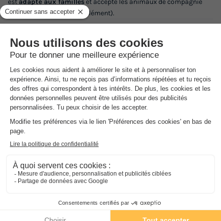
est
adapté aux familles
et accepte les animaux de compagnie
tenus en laisse (avec supplément).
Adresse
Malartigue haut 225 Chemin des Charmes - 24200 Saint André
d'Allas, France
Comment s'y rendre ?
Gare Gare de Sarlat-la-Canéda