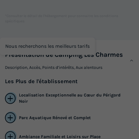
Animaux autorisés *
Cafetière
Congélateur
Réfrigérateur
*Consulter le détail de l'hébergement pour connaitre les conditions
Salon de jardin
spécifiques
TENTE TOILE ET BOIS 6 personnes - Lodgetent, type LG+
Nous recherchons les meilleurs tarifs
jour de basculement mercredi
Présentation de Camping Les Charmes
du
05/09/2026
au
12/09/2026
Modifier les dates
Description, Accès, Points d’intérêts, Aux alentours
Meilleur prix pour 7 nuits
Les
Plus
de l'établissement
406 €
Localisation Exceptionnelle au Cœur du Périgord
Voir les logements
Noir
Parc Aquatique Rénové et Complet
Ambiance Familiale et Loisirs sur Place