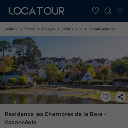
Locatour
France
Bretagne
Ille-et-Vilaine
Roz sur Couesnon
Résidence les Chambres de la Baie -
Vacancéole