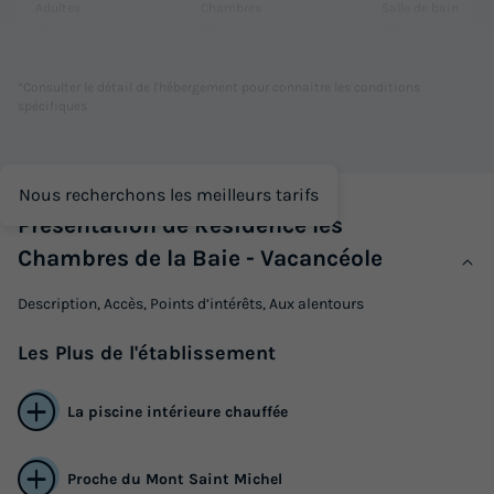
Adultes
Chambres
Salle de bain
2
2
1
Accès wifi
*Consulter le détail de l'hébergement pour connaitre les conditions
spécifiques
CHAMBRE 2 personnes - Chambre double (2 personnes)
du
24/04/2027
au
01/05/2027
Nous recherchons les meilleurs tarifs
Modifier les dates
Présentation de Résidence les
Meilleur prix pour 7 nuits
Chambres de la Baie - Vacancéole
650 €
-15%
Description, Accès, Points d’intérêts, Aux alentours
552,49 €
d'économie
Prix de comparaison
Les
Plus
de l'établissement
Voir les logements
La piscine intérieure chauffée
Proche du Mont Saint Michel