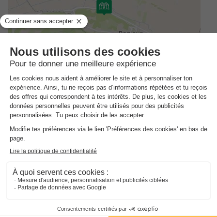
Meilleur prix pour 7 nuits
650 €
-15%
552,49 €
d'économie
Prix de comparaison
Voir les logements
Adresse
2 D797 Lieu-dit, 35610 Roz-sur-Couesnon - 35610 Roz sur
Couesnon, France
Informations générales
Informations pratiques
NRA :
Espace
aquatique