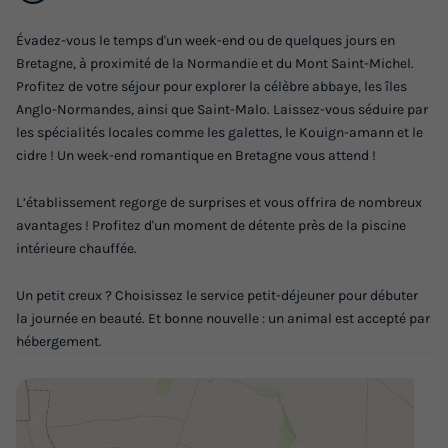
Évadez-vous le temps d'un week-end ou de quelques jours en
Bretagne, à proximité de la Normandie et du Mont Saint-Michel.
Profitez de votre séjour pour explorer la célèbre abbaye, les îles
Anglo-Normandes, ainsi que Saint-Malo. Laissez-vous séduire par
les spécialités locales comme les galettes, le Kouign-amann et le
CHAMBRE 2 personnes - Chambre twin (2
cidre ! Un week-end romantique en Bretagne vous attend !
personnes)
Annulation gratuite
L’établissement regorge de surprises et vous offrira de nombreux
avantages ! Profitez d'un moment de détente près de la piscine
Adultes
Chambres
Salle de bain
intérieure chauffée.
2
1
1
Un petit creux ? Choisissez le service petit-déjeuner pour débuter
Climatisation
Télévision
la journée en beauté. Et bonne nouvelle : un animal est accepté par
hébergement.
CHAMBRE 2 personnes - Chambre twin (2 personnes)
du
24/04/2027
au
01/05/2027
Modifier les dates