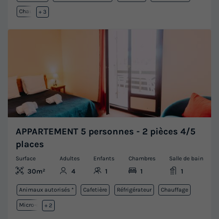
Chauffage
+ 3
APPARTEMENT 5 personnes - 2 pièces 4/5
places
Surface
Adultes
Enfants
Chambres
Salle de bain
30m²
4
1
1
1
Animaux autorisés *
Cafetière
Réfrigérateur
Chauffage
Micro-ondes
+ 2