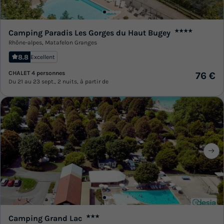
Camping Paradis Les Gorges du Haut Bugey
★★★★
Rhône-alpes
,
Matafelon Granges
8.8
Excellent
CHALET 4 personnes
76 €
Du 21 au 23 sept., 2 nuits, à partir de
Camping Grand Lac
★★★