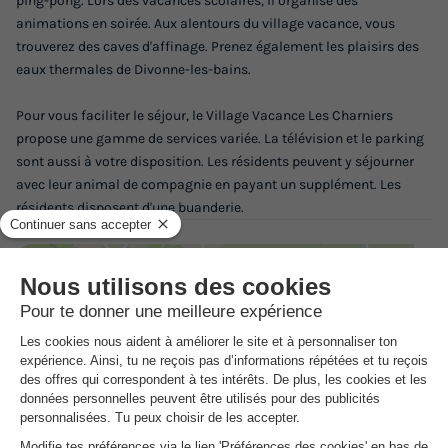
ping-pong. Lors des vacances scolaires, il organise des
animations en soirée. Aux alentours du village vacance, vous
trouverez des caves d'affinage. Prenez également les plaisirs des
eaux thermales de Divonne-les-bains.
Pour vous faciliter le séjour, le Village Vacance Les Charniers
propose une gamme de services variée. La télévision et le parking
sont aussi à votre disposition. Les résidents peuvent y séjourner
avec leur animal de compagnie en payant un supplément. Les
résidents disposent d'une buanderie.