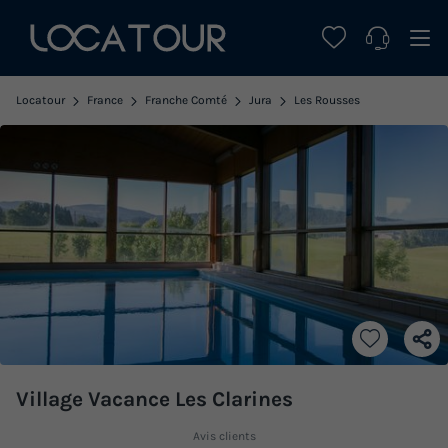
Locatour
France
Franche Comté
Jura
Les Rousses
Village Vacance Les Clarines
Avis clients