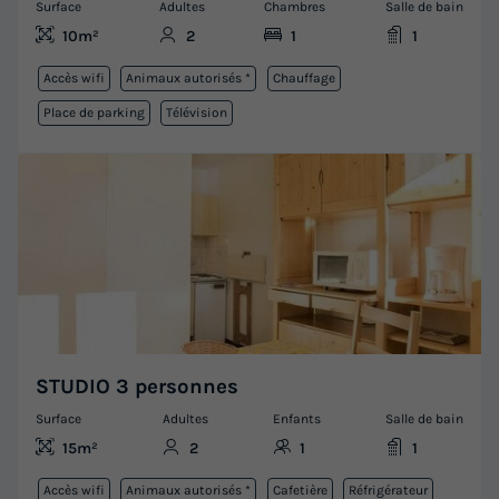
Surface
Adultes
Chambres
Salle de bain
10m²
2
1
1
Accès wifi
Animaux autorisés *
Chauffage
Place de parking
Télévision
STUDIO 3 personnes
Surface
Adultes
Enfants
Salle de bain
15m²
2
1
1
Accès wifi
Animaux autorisés *
Cafetière
Réfrigérateur