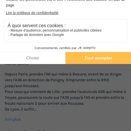
Adresse
109 chemin des Tourbières - 39220 Les Rousses, France
Comment s'y rendre ?
Gare
Gare Genève
Vallorbe (40km)
Genève (3km)
Gare Morez
Morez (8km)
Depuis Paris, prendre l'A6 qui mène à Beaune, avant de se diriger
vers l'A36 en direction de Poligny. Emprunter enfin la RN5
jusqu'aux Rousses.
Pour ceux qui viennent de Lille : prendre l'autoroute A26 qui mène à
Troyes, poursuivre la route sur l'A39 jusqu'à l'A5 et prendre enfin la
Route nationale 5 pour arriver aux Rousses.
De Lyon, il suffit
...
Voir plus