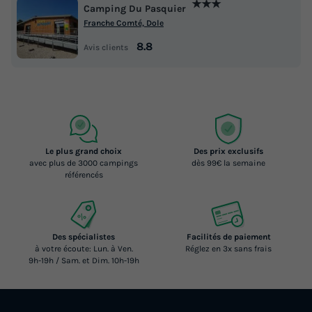
★★★
Camping Du Pasquier
Franche Comté, Dole
8.8
Avis clients
Le plus grand choix
Des prix exclusifs
avec plus de 3000 campings
dès 99€ la semaine
référencés
Des spécialistes
Facilités de paiement
à votre écoute: Lun. à Ven.
Réglez en 3x sans frais
9h-19h / Sam. et Dim. 10h-19h