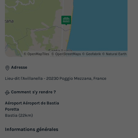
Annulation gratuite
Adultes
Chambres
Salle de bain
8
3
2
Climatisation
Lave-vaisselle
Réfrigérateur
Salon de jardin
Micro-ondes
APPARTEMENT 8 personnes - 4 pièces
Adresse
du
19/09/2026
au
26/09/2026
Lieu-dit l'Avillanella - 20230 Poggio Mezzana, France
Modifier les dates
Meilleur prix pour 7 nuits
Comment s'y rendre ?
439 €
-30%
Aéroport Aéroport de Bastia
307,30 €
d'économie
Poretta
Prix de comparaison
Bastia (22km)
Voir les logements
Informations générales