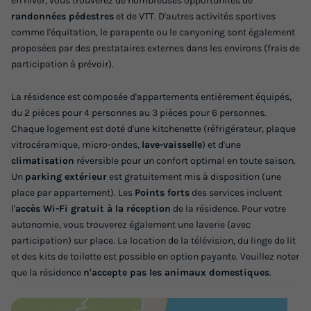
du
10/10/2026
au
17/10/2026
en hiver, vous trouverez de nombreuses opportunités de
randonnées pédestres
et de VTT. D'autres activités sportives
Modifier les dates
comme l'équitation, le parapente ou le canyoning sont également
Meilleur prix pour 7 nuits
proposées par des prestataires externes dans les environs (frais de
389 €
-30%
participation à prévoir).
272,30 €
d'économie
La résidence est composée d'appartements entièrement équipés,
Prix de comparaison
du 2 pièces pour 4 personnes au 3 pièces pour 6 personnes.
Voir les logements
Chaque logement est doté d'une kitchenette (réfrigérateur, plaque
vitrocéramique, micro-ondes,
lave-vaisselle
) et d'une
climatisation
réversible pour un confort optimal en toute saison.
Un
parking extérieur
est gratuitement mis à disposition (une
place par appartement). Les
Points forts
des services incluent
l'
accès Wi-Fi gratuit à la réception
de la résidence. Pour votre
autonomie, vous trouverez également une laverie (avec
participation) sur place. La location de la télévision, du linge de lit
et des kits de toilette est possible en option payante. Veuillez noter
que la résidence
n'accepte pas les animaux domestiques
.
APPARTEMENT 8 personnes - 4 pièces