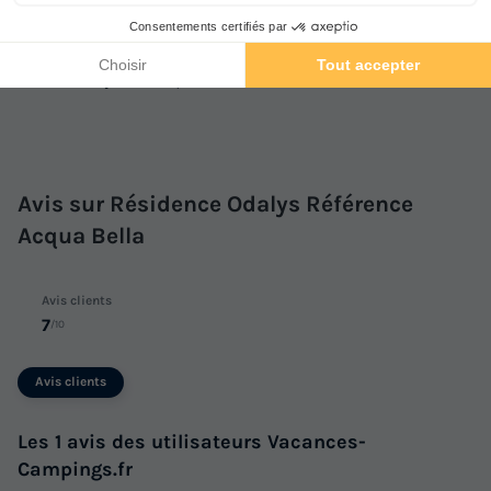
Ouvert du 15 avril au 1 septembre
Piscine extérieure non chauffée
Ouvert du 15 juin au 15 septembre
Avis sur Résidence Odalys Référence
Acqua Bella
Avis clients
7
/10
Avis clients
Les 1 avis des utilisateurs Vacances-
Campings.fr