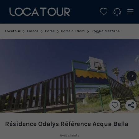
Locatour
France
Corse
Corse du Nord
Poggio Mezzana
Résidence Odalys Référence Acqua Bella
Avis clients