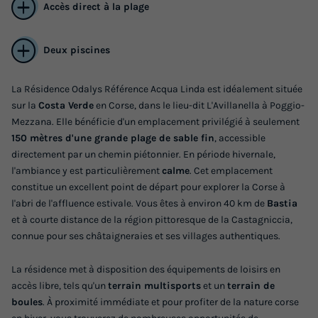
Accès direct à la plage
Deux piscines
La Résidence Odalys Référence Acqua Linda est idéalement située
sur la
Costa Verde
en Corse, dans le lieu-dit L'Avillanella à Poggio-
APPARTEMENT 6 personnes - 3 pièces 6
Mezzana. Elle bénéficie d'un emplacement privilégié à seulement
personnes ou mezzanine (env. 46 à 48 m²)
150 mètres d'une grande plage de sable fin
, accessible
directement par un chemin piétonnier. En période hivernale,
Annulation gratuite
l'ambiance y est particulièrement
calme
. Cet emplacement
Surface
Adultes
Chambres
Salle de bain
constitue un excellent point de départ pour explorer la Corse à
l'abri de l'affluence estivale. Vous êtes à environ 40 km de
Bastia
46m²
6
2
1
et à courte distance de la région pittoresque de la Castagniccia,
Climatisation
Lave-vaisselle
Réfrigérateur
Micro-ondes
connue pour ses châtaigneraies et ses villages authentiques.
La résidence met à disposition des équipements de loisirs en
APPARTEMENT 6 personnes - 3 pièces 6 personnes ou
accès libre, tels qu'un
terrain multisports
et un
terrain de
mezzanine (env. 46 à 48 m²)
boules
. À proximité immédiate et pour profiter de la nature corse