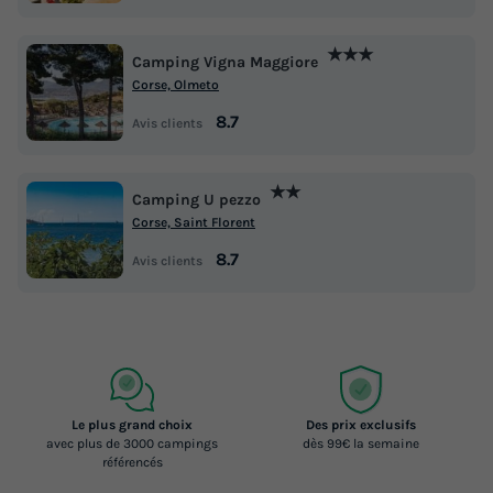
★★★
Camping Vigna Maggiore
Corse, Olmeto
8.7
Avis clients
★★
Camping U pezzo
Corse, Saint Florent
8.7
Avis clients
Le plus grand choix
Des prix exclusifs
avec plus de 3000 campings
dès 99€ la semaine
référencés