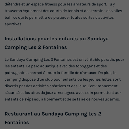
détendre et un espace fitness pour les amateurs de sport. Tu y
trouveras également des courts de tennis et des terrains de volley-
MOBILHOME 6 personnes - Cottage Privilège TV LV - 3
ball, ce qui te permettra de pratiquer toutes sortes d'activités
Chambres - 6 personnes
sportives.
du
19/09/2026
au
26/09/2026
Modifier les dates
Installations pour les enfants au Sandaya
Meilleur prix pour 7 nuits
Camping Les 2 Fontaines
377 €
-20%
Le Sandaya Camping Les 2 Fontaines est un véritable paradis pour
299 €
d'économie
les enfants. Le parc aquatique avec des toboggans et des
Prix de comparaison
pataugeoires permet à toute la famille de s'amuser. De plus, le
camping dispose d'un club pour enfants où les jeunes hôtes sont
Voir les logements
divertis par des activités créatives et des jeux. L'environnement
sécurisé et les aires de jeux aménagées avec soin permettent aux
enfants de s'épanouir librement et de se faire de nouveaux amis.
Restaurant au Sandaya Camping Les 2
Fontaines