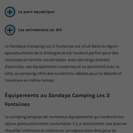
Voir les logements
Le parc aquatique
Les animations en été
Le Sandaya Camping Les 2 Fontaines est situé dans la région
époustouflante de la Bretagne et est l'endroit parfait pour des
vacances en famille inoubliables. Avec son large éventail
d'activités, ses équipements modernes et sa proximité avec la
MOBILHOME 6 personnes - Cottage
côte, ce camping offre des conditions idéales pour la détente et
Privilège TV LV - 3 Chambres - 6 personnes
l'aventure en même temps.
Annulation gratuite
Équipements au Sandaya Camping Les 2
Surface
Adultes
Chambres
Salle de bain
Fontaines
35m²
6
3
1
Le camping propose de nombreux équipements qui rendront ton
Terrasse semi-couverte
Animaux autorisés *
Lit bébé
séjour particulièrement confortable. Il y a notamment une piscine
Cafetière
Chaise longue
+ 7
chauffée intérieure et extérieure, un espace bien-être pour se