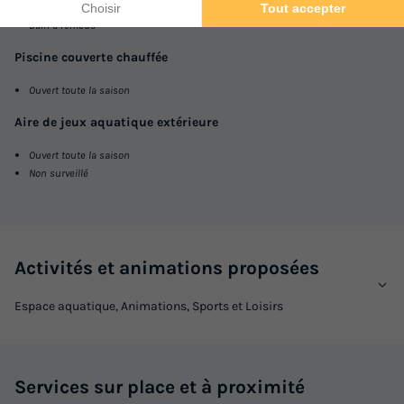
Avec pataugeoire
Bain à remous
Piscine couverte chauffée
Ouvert toute la saison
Aire de jeux aquatique extérieure
Ouvert toute la saison
Non surveillé
Activités et animations proposées
Espace aquatique, Animations, Sports et Loisirs
Services sur place et à proximité