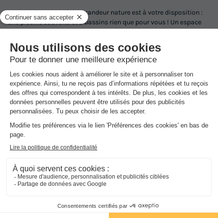
Un complexe aquatique grandeur nature est à votre disposition :
une piscine couverte et 3 bassins rien que pour vous ! Un espace
ludique réservé aux tout petits avec jeux d'eaux, pataugeoire, plage
immergée pour découvrir les joies de l'eau en toute sécurité et pour
les plus grands : grands toboggans aquatiques pour des
sensations fortes! Un espace fitness et des activités pour combler
les sportifs : waterpolo, aquagym et à ne pas manquer l'activité
découverte pour toute la famille : baptême de plongée avec
moniteur diplômé plaisirs garantis dès 8 ans et en toute sécurité...
Un espace détente avec la nouvelle piscine couverte : jets massant,
tapis de bulles et une balnéo extérieure. Près des bassins, des
grandes plages et un solarium ont été aménagés pour vous
détendre et lézarder sur les transats.
Dans
l'établissement
Transats gratuits
Parasols
Piscine extérieure chauffée
Ouvert toute la saison