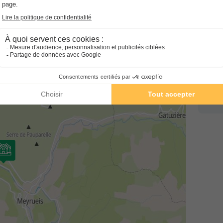
Surface
Adultes
Chambres
Salle de bain
I
27m²
4
2
1
Feu
Vo
Terrasse couverte
Animaux auto
Voir le plan 2D
No
Cafetière
Congélateur
Réfrigérateur
+ 4
em
No
En savoir plus
hé
No
MOBILHOME 6 personnes - Louis
em
- Flores (3 Chambres)
NR
Surface
Adultes
Chambres
Salle de bain
35m²
6
3
1
Terrasse couverte
Animaux auto
Voir le plan 2D
Cafetière
Congélateur
Réfrigérateur
+ 5
En savoir plus