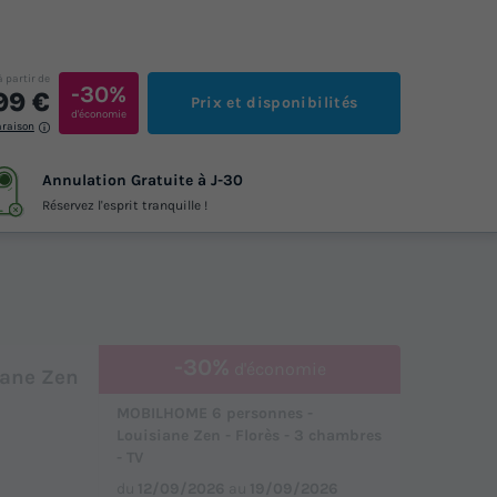
à partir de
-30%
99 €
Prix et disponibilités
d'économie
araison
Annulation Gratuite à J-30
Réservez l'esprit tranquille !
-30%
d'économie
iane Zen
MOBILHOME 6 personnes -
Louisiane Zen - Florès - 3 chambres
- TV
du
12/09/2026
au
19/09/2026