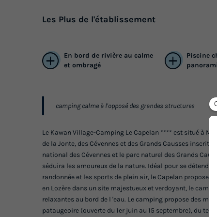
Les
Plus
de l'établissement
En bord de rivière au calme
Piscine c
et ombragé
panoram
camping calme à l'opposé des grandes structures
Le Kawan Village-Camping Le Capelan **** est situé à Meyr
de la Jonte, des Cévennes et des Grands Causses inscrits 
national des Cévennes et le parc naturel des Grands Causs
séduira les amoureux de la nature. Idéal pour se détendre
randonnée et les sports de plein air, le Capelan propose d
en Lozère dans un site majestueux et verdoyant, le campi
relaxantes au bord de l 'eau. Le camping propose des mob
pataugeoire (ouverte du 1er juin au 15 septembre), du tenni