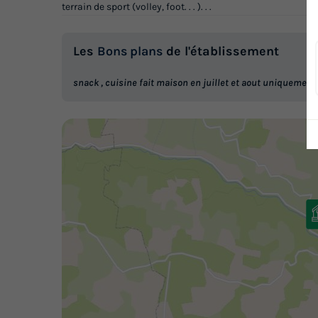
terrain de sport (volley, foot. . . ). . .
Les
Bons plans
de l'établissement
snack , cuisine fait maison en juillet et aout uniquement