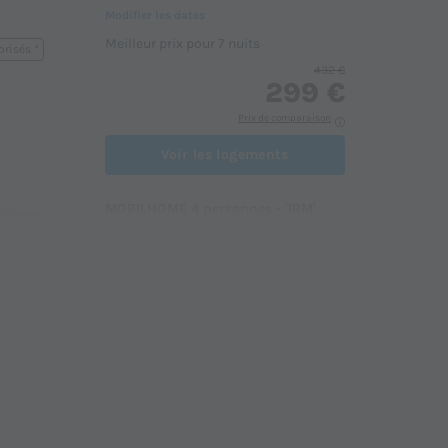
Modifier les dates
Meilleur prix pour 7 nuits
risés *
432 €
299 €
Prix de comparaison
Voir les logements
MOBILHOME 4 personnes - 'IRM'
Super
Super Mercure (2 chambres)
du
17/09/2026
au
24/09/2026
Modifier les dates
Meilleur prix pour 7 nuits
332 €
e
Voir les logements