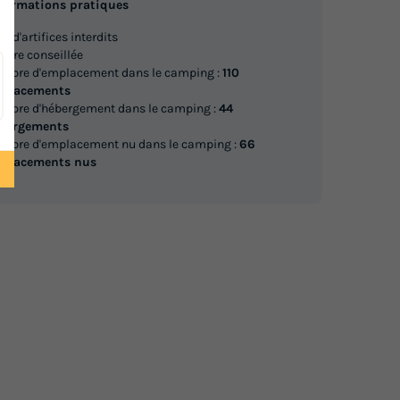
nformations pratiques
Meilleur prix pour 7 nuits
x d'artifices interdits
iture conseillée
402 €
risés *
mbre d'emplacement dans le camping :
110
placements
Voir les logements
mbre d'hébergement dans le camping :
44
bergements
mbre d'emplacement nu dans le camping :
66
MOBILHOME 6 personnes -
iane Zen
placements nus
Louisiane Zen - Flores (3
A :
Chambres)
du
02/09/2026
au
09/09/2026
Modifier les dates
Meilleur prix pour 7 nuits
risés *
432 €
Voir les logements