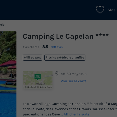
Mes 
eis
Camping Le Capelan
★★★★
8.5
Avis clients
108 avis
Wifi payant
Piscine extérieure chauffée
48150 Meyrueis
Voir sur la carte
Le Kawan Village-Camping Le Capelan **** est situé à Meyr
et de la Jonte, des Cévennes et des Grands Causses inscri
parc national des Céve
... Afficher la suite