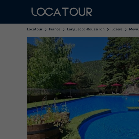
Locatour
France
Languedoc-Roussillon
Lozere
Meyru