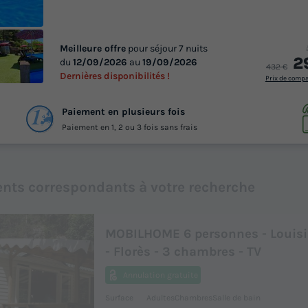
Meilleure offre
pour séjour 7 nuits
2
du
12/09/2026
au
19/09/2026
432 €
Dernières disponibilités !
Prix de comp
 39
Paiement en plusieurs fois
otos
Paiement en 1, 2 ou 3 fois sans frais
Lire la vidéo
nts correspondants à votre recherche
MOBILHOME 6 personnes - Louis
- Florès - 3 chambres - TV
Annulation gratuite
Surface
Adultes
Chambres
Salle de bain