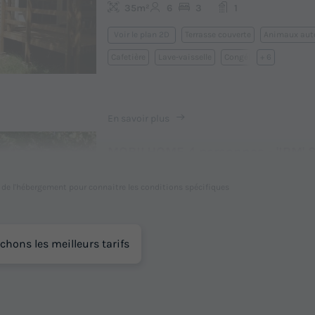
35m²
6
3
1
Terrasse couverte
Animaux auto
Voir le plan 2D
Cafetière
Lave-vaisselle
Congélateur
+ 6
En savoir plus
MOBILHOME 4 personnes - 'IRM' 
Mercure (2 chambres)
l de l'hébergement pour connaitre les conditions spécifiques
Annulation gratuite
Surface
Adultes
Chambres
Salle de bain
25m²
4
2
1
chons les meilleurs tarifs
Terrasse couverte
Animaux autorisés *
Cafetièr
Congélateur
Réfrigérateur
+ 5
En savoir plus