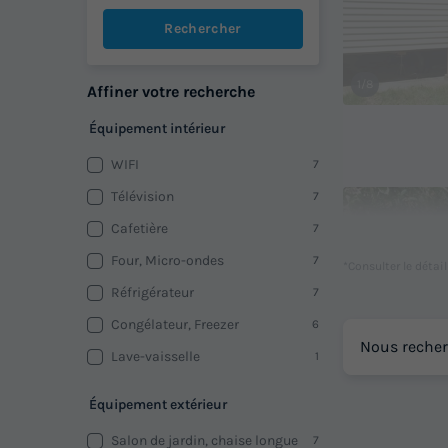
Rechercher
1/8
Affiner votre recherche
Équipement intérieur
WIFI
7
Télévision
7
Cafetière
7
Four, Micro-ondes
7
*Consulter le détai
Réfrigérateur
7
Congélateur, Freezer
6
Nous recher
Lave-vaisselle
1
Équipement extérieur
1/9
Salon de jardin, chaise longue
7