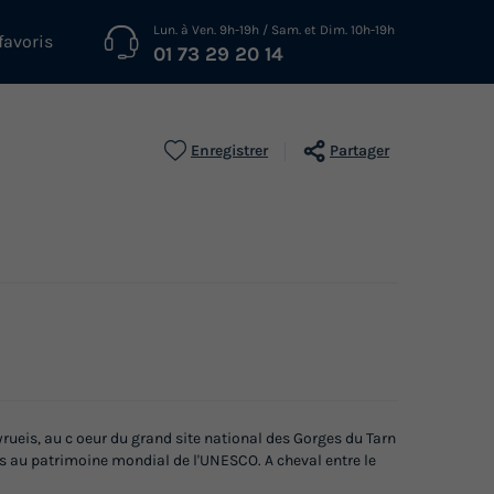
Lun. à Ven. 9h-19h / Sam. et Dim. 10h-19h
favoris
01 73 29 20 14
Enregistrer
Partager
ueis, au c oeur du grand site national des Gorges du Tarn
ts au patrimoine mondial de l'UNESCO. A cheval entre le