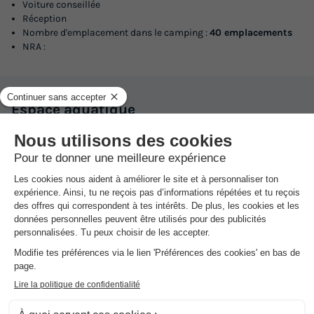
Voiture conseillée
Réception
Nombre d'emplacement dans le camping :
40 emplacements
NRA :
Espace
aquatique
(les montants indiqués sont susceptibles d'évoluer au cours de la saison et sont
à titre indicatif, ils seront à régler sur place)
La piscine est constituée d'un bassin de 7,5 x 3,5 x 1,2 cm.
Dans
l'établissement
Piscine extérieure non chauffée
Ouvert en juillet et août
Gratuit