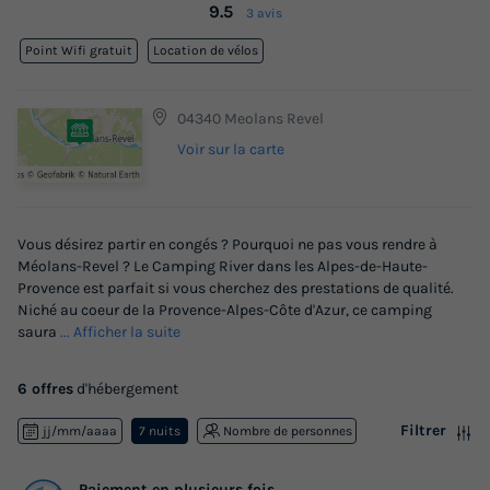
9.5
3 avis
Point Wifi gratuit
Location de vélos
04340 Meolans Revel
Voir sur la carte
Vous désirez partir en congés ? Pourquoi ne pas vous rendre à
Méolans-Revel ? Le Camping River dans les Alpes-de-Haute-
Provence est parfait si vous cherchez des prestations de qualité.
Niché au coeur de la Provence-Alpes-Côte d'Azur, ce camping
saura
... Afficher la suite
6 offres
d'hébergement
Filtrer
jj/mm/aaaa
7 nuits
Nombre de personnes
Paiement en plusieurs fois