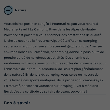
Nature
Vous désirez partir en congés ? Pourquoi ne pas vous rendre à
Méolans-Revel ? Le Camping River dans les Alpes-de-Haute-
MOBILHOME 6 personnes - IRM PLUS
Provence est parfait si vous cherchez des prestations de qualité.
Annulation gratuite
Niché au coeur de la Provence-Alpes-Côte d'Azur, ce camping
saura vous réjouir par son emplacement géographique. Avec ses
Surface
Adultes
Chambres
Salle de bain
environs riches en lieux à voir, ce camping donne la possibilité de
32m²
6
2
1
prendre part à de nombreuses activités. Des chemins de
randonnée s'offrent à vous pour toutes sortes de promenades pour
Terrasse semi-couverte
Accès wifi
Animaux autorisés *
l'ensemble de la famille. Amoureux de l'eau et plus généralement
Cafetière
Chaise longue
+ 5
de la nature ? En dehors du camping, vous serez en mesure de
vous livrer à des sports nautiques, de la pêche et du canoë-kayak.
En résumé, passer ses vacances au Camping River à Méolans-
MOBILHOME 6 personnes - IRM PLUS
Revel, c'est la certitude de se faire de beaux souvenirs !
du
19/09/2026
au
26/09/2026
Modifier les dates
Bon
à savoir
Meilleur prix pour 7 nuits