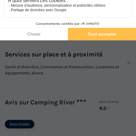
Activités et animations proposées
Espace aquatique, Animations, Sports et Loisirs
Services sur place et à proximité
Santé et Bien-être, Commerces et Restauration, Locations et
équipements, divers
Avis sur Camping River
★★★
Avis clients
9.5
/10
Avis clients