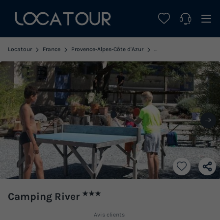
Locatour
France
Provence-Alpes-Côte d'Azur
Alpes-de-Haute-Provenc
★★★
Camping River
Avis clients