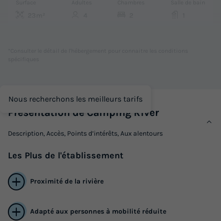
Surface
Adultes
Chambres
Salle de bain
23m²
4
2
1
Animaux autorisés *
Cafetière
Congélateur
Réfrigérateur
Salon de jardin
+ 3
*Consulter le détail de l'hébergement pour connaitre les conditions
spécifiques
MOBILHOME 4 personnes - IRM
Nous recherchons les meilleurs tarifs
du
12/09/2026
au
19/09/2026
Présentation de Camping River
Modifier les dates
Meilleur prix pour 7 nuits
Description, Accès, Points d’intérêts, Aux alentours
511 €
Les
Plus
de l'établissement
Voir les logements
Proximité de la rivière
Adapté aux personnes à mobilité réduite