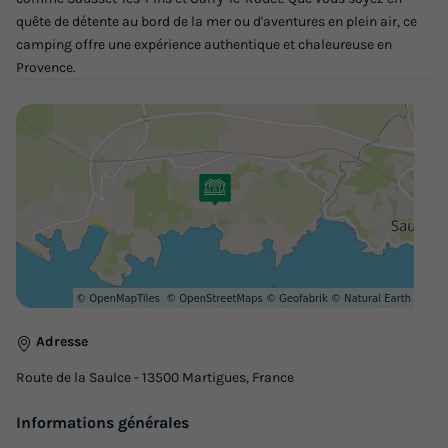
quête de détente au bord de la mer ou d'aventures en plein air, ce
423,50 €
camping offre une expérience authentique et chaleureuse en
Provence.
Voir les logements
MOBILHOME 4 personnes - Climatisé
Adresse
Annulation gratuite
Route de la Saulce - 13500 Martigues, France
Surface
Adultes
Chambres
Salle de bain
30m²
4
2
1
Informations générales