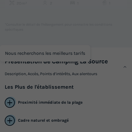
20m²
2
1
1
Terrasse couverte
Climatisation
Animaux autorisés *
Cafetière
Réfrigérateur
+ 3
*Consulter le détail de l'hébergement pour connaitre les conditions
spécifiques
CHALET 2 personnes - Chalet VICTORIA
Nous recherchons les meilleurs tarifs
du
04/10/2026
au
11/10/2026
Présentation de Camping La Source
Modifier les dates
Meilleur prix pour 7 nuits
Description, Accès, Points d’intérêts, Aux alentours
423,50 €
Les
Plus
de l'établissement
Voir les logements
Proximité immédiate de la plage
Cadre naturel et ombragé