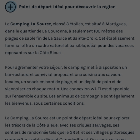
Point de départ idéal pour découvrir la région
Le
Camping La Source
, classé 3 étoiles, est situé à Martigues,
dans le quartier de La Couronne, à seulement 100 mètres des
MOBILHOME 2 personnes - Mobil home
plages de sable fin de La Saulce et Sainte-Croix. Cet établissement
Riviera 1 chambre
familial offre un cadre naturel et paisible, idéal pour des vacances
Annulation gratuite
reposantes sur la Côte Bleue.
Surface
Adultes
Chambres
Salle de bain
Pour agrémenter votre séjour, le camping met à disposition un
20m²
2
1
1
bar-restaurant convivial proposant une cuisine aux saveurs
locales, un snack en bord de plage, et un dépôt de pain et de
Terrasse couverte
Animaux autorisés *
Cafetière
viennoiseries chaque matin. Une connexion Wi-Fi est disponible
Congélateur
Réfrigérateur
+ 4
sur l'ensemble du site. Les animaux de compagnie sont également
les bienvenus, sous certaines conditions.
MOBILHOME 2 personnes - Mobil home Riviera 1 chambre
Le Camping La Source est un point de départ idéal pour explorer
du
25/09/2026
au
02/10/2026
les trésors de la Côte Bleue, avec ses criques sauvages, ses
Modifier les dates
sentiers de randonnée tels que le GR51, et ses villages pittoresques
comme Sausset-les-Pins et Carry-le-Rouet. Que vous soyez en
Meilleur prix pour 7 nuits