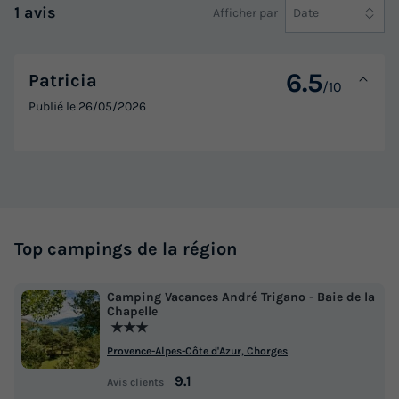
1 avis
Afficher par
Date
Annulation gratuite
Surface
Adultes
Chambres
Salle de bain
30m²
6
3
1
6.5
Patricia
/10
Terrasse couverte
Climatisation
Animaux autorisés *
Publié le
26/05/2026
Cafetière
Réfrigérateur
+ 4
CHALET 6 personnes - SAMOA
du
17/09/2026
au
24/09/2026
Modifier les dates
Top campings de la région
Meilleur prix pour 7 nuits
477,40 €
Camping Vacances André Trigano - Baie de la
Chapelle
★★★
Voir les logements
Provence-Alpes-Côte d'Azur, Chorges
9.1
Avis clients