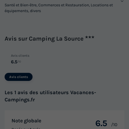
Voir les logements
Santé et Bien-être, Commerces et Restauration, Locations et
équipements, divers
Avis sur Camping La Source
★★★
Avis clients
6.5
/10
CHALET 5 personnes - CLUB 5
Avis clients
Annulation gratuite
Surface
Adultes
Enfants
Chambres
Salle de bain
Les 1 avis des utilisateurs Vacances-
25m²
4
1
2
1
Campings.fr
Terrasse couverte
Climatisation
Animaux autorisés *
Cafetière
Réfrigérateur
+ 4
Note globale
6.5
/10