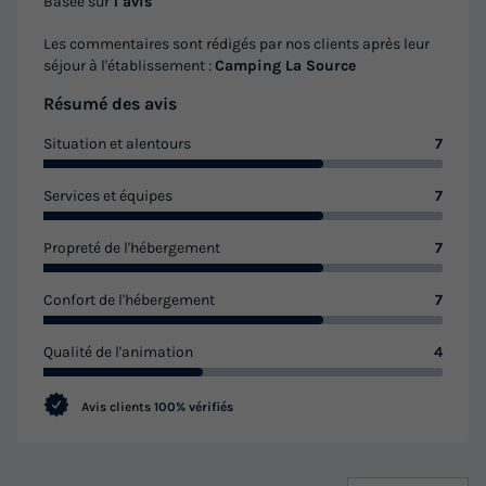
Basée sur
1 avis
CHALET 5 personnes - CLUB 5
Les commentaires sont rédigés par nos clients après leur
séjour à l'établissement :
Camping La Source
du
30/09/2026
au
07/10/2026
Modifier les dates
Résumé des avis
Meilleur prix pour 7 nuits
Situation et alentours
7
454,30 €
Services et équipes
7
Voir les logements
Propreté de l'hébergement
7
Confort de l'hébergement
7
Qualité de l'animation
4
Avis clients
100% vérifiés
CHALET 6 personnes - SAMOA