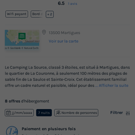
6.5
1 avis
Wifi payant
Bord de mer
+ 2
13500 Martigues
Voir sur la carte
Le Camping La Source, classé 3 étoiles, est situé à Martigues, dans
le quartier de La Couronne, à seulement 100 mètres des plages de
sable fin de La Saulce et Sainte-Croix. Cet établissement familial
offre un cadre naturel et paisible, idéal pour des
... Afficher la suite
8 offres
d'hébergement
Filtrer
jj/mm/aaaa
7 nuits
Nombre de personnes
Paiement en plusieurs fois