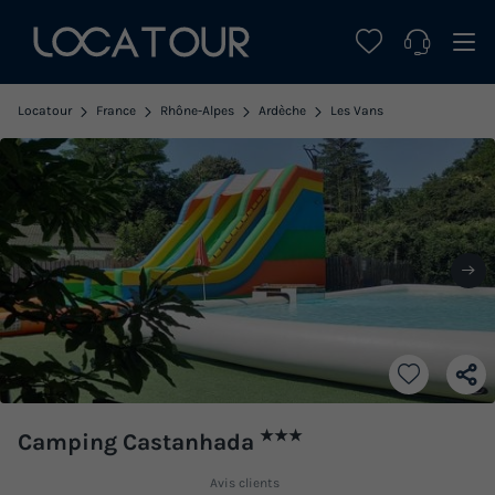
Locatour
France
Rhône-Alpes
Ardèche
Les Vans
★★★
Camping Castanhada
Avis clients