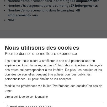
Nombre d'emplacement dans le camping :
87 emplacements
Nombre d'hébergement dans le camping :
27 hébergements
Nombre d'emplacement nu dans le camping :
48
emplacements nus
NRA :
Espace
aquatique
(les montants indiqués sont susceptibles d'évoluer au cours de la saison et sont
à titre indicatif, ils seront à régler sur place)
Le camping dispose d'un espace aqua'ludique avec deux
toboggans de 6 m et un grand bassin de réception. Ce dernier est
indépendant du bassin de détente et de nage qui est de 11m x 9m x
60 cm. Les shorts de bain ne sont pas admis.
Activités et animations proposées