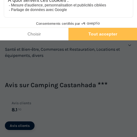
Espace aquatique, Animations, Sports et Loisirs
Services sur place et à proximité
Santé et Bien-être, Commerces et Restauration, Locations et
équipements, divers
Avis sur Camping Castanhada
★★★
Avis clients
8.1
/10
Avis clients