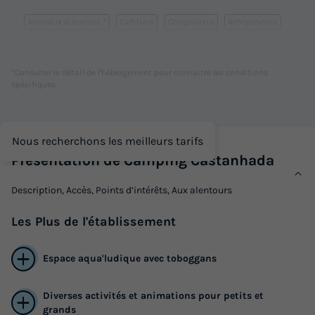
Animaux autorisés *
Cafetière
Congélateur
Réfrigérateur
Salon de jardin
+ 3
*Consulter le détail de l'hébergement pour connaitre les conditions
spécifiques
MOBILHOME 4 personnes - MH2 Premium
du
30/08/2026
au
06/09/2026
Modifier les dates
Nous recherchons les meilleurs tarifs
Meilleur prix pour 7 nuits
Présentation de Camping Castanhada
454,80 €
Description, Accès, Points d’intérêts, Aux alentours
Voir les logements
Les
Plus
de l'établissement
Espace aqua'ludique avec toboggans
Diverses activités et animations pour petits et
grands