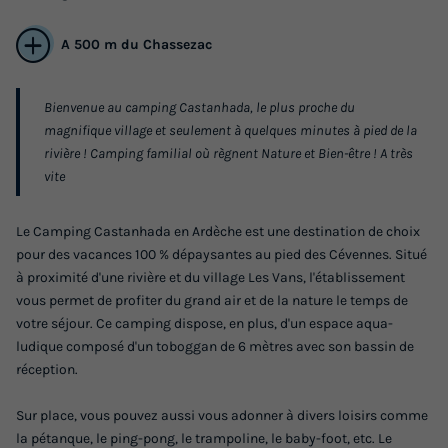
A 500 m du Chassezac
MOBILHOME 6 personnes - MH3 Premium+
Bienvenue au camping Castanhada, le plus proche du
climatisé
magnifique village et seulement à quelques minutes à pied de la
Annulation gratuite
rivière ! Camping familial où règnent Nature et Bien-être ! A très
vite
Surface
Adultes
Chambres
Salle de bain
32m²
6
3
1
Le Camping Castanhada en Ardèche est une destination de choix
Terrasse couverte
Accès wifi
Climatisation
pour des vacances 100 % dépaysantes au pied des Cévennes. Situé
à proximité d'une rivière et du village Les Vans, l'établissement
Animaux autorisés *
Cafetière
+ 6
vous permet de profiter du grand air et de la nature le temps de
votre séjour. Ce camping dispose, en plus, d'un espace aqua-
ludique composé d'un toboggan de 6 mètres avec son bassin de
MOBILHOME 6 personnes - MH3 Premium+ climatisé
réception.
du
04/10/2026
au
11/10/2026
Modifier les dates
Sur place, vous pouvez aussi vous adonner à divers loisirs comme
Meilleur prix pour 7 nuits
la pétanque, le ping-pong, le trampoline, le baby-foot, etc. Le