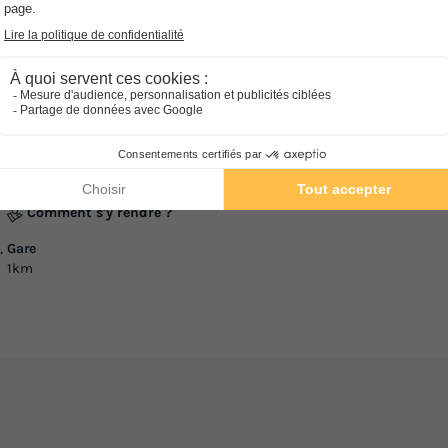
MOBILHOME 4 personnes - O'hara
Ét
prix pour 4 personnes
Vo
Surface
Adultes
Chambres
Salle de bain
No
32m²
4
3
1
em
No
Terrasse semi-couverte
Cafetiè
Voir le plan 2D
hé
No
Réfrigérateur
Salon de jardin
Micro-ondes
+ 1
em
NR
En savoir plus
Comment s'y rendre ?
,
Gare
1km