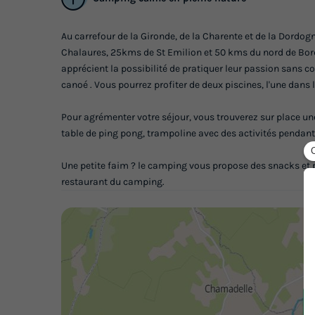
Au carrefour de la Gironde, de la Charente et de la Dordogn
Chalaures, 25kms de St Emilion et 50 kms du nord de Bor
apprécient la possibilité de pratiquer leur passion sans co
canoé . Vous pourrez profiter de deux piscines, l'une dans 
Pour agrémenter votre séjour, vous trouverez sur place une
table de ping pong, trampoline avec des activités pendant 
Une petite faim ? le camping vous propose des snacks et 
restaurant du camping.