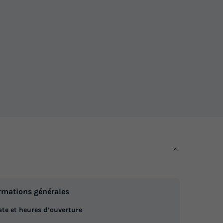
 de jardin
330 €
Voir les logements
MOBILHOME 4 personnes - O'hara
 734
734
du
05/09/2026
au
12/09/2026
Modifier les dates
Meilleur prix pour 7 nuits
 de jardin
350 €
Voir les logements
rmations générales
MOBILHOME 4 personnes - Rivage
e
te et heures d’ouverture
du
29/08/2026
au
05/09/2026