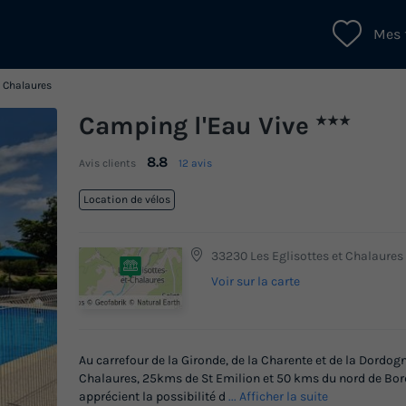
Mes 
t Chalaures
Camping l'Eau Vive
★★★
8.8
Avis clients
12 avis
Location de vélos
33230 Les Eglisottes et Chalaures
Voir sur la carte
Au carrefour de la Gironde, de la Charente et de la Dordogn
Chalaures, 25kms de St Emilion et 50 kms du nord de Bor
apprécient la possibilité d
... Afficher la suite