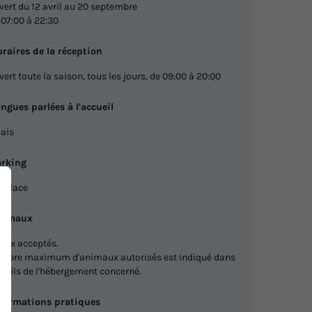
Modifier les dates
vert du 12 avril au 20 septembre
 07:00 à 22:30
Meilleur prix pour 7 nuits
raires de la réception
350 €
ert toute la saison, tous les jours, de 09:00 à 20:00
Voir les logements
ngues parlées à l'accueil
ais
MOBILHOME 4 personnes - Soléo
du
12/09/2026
au
19/09/2026
arking
Modifier les dates
r place
Meilleur prix pour 7 nuits
nimaux
370 €
aux acceptés.
ombre maximum d'animaux autorisés est indiqué dans
Voir les logements
étails de l'hébergement concerné.
nformations pratiques
MOBILHOME 4 personnes - O'hara