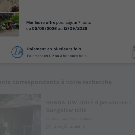
Meilleure offre
pour séjour 7 nuits
du
05/09/2026
au
12/09/2026
 15
Paiement en plusieurs fois
otos
Paiement en 1, 2 ou 3 fois sans frais
nts correspondants à votre recherche
BUNGALOW TOILÉ 4 personnes -
Bungalow toilé
Surface
Adultes
Chambres
16m²
4
2