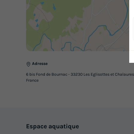
Adresse
6 bis Fond de Bournac - 33230 Les Eglisottes et Chalaures
France
Espace
aquatique