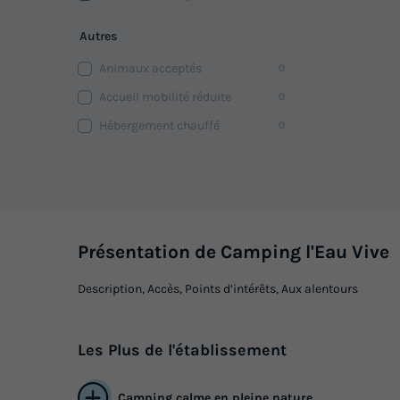
Autres
Animaux acceptés
0
Accueil mobilité réduite
0
Hébergement chauffé
0
Présentation de Camping l'Eau Vive
Description, Accès, Points d’intérêts, Aux alentours
Les
Plus
de l'établissement
Camping calme en pleine nature