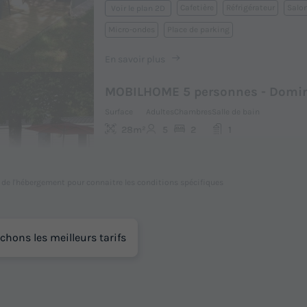
Cafetière
Réfrigérateur
Salon
Voir le plan 2D
Micro-ondes
Place de parking
En savoir plus
MOBILHOME 5 personnes - Domi
Surface
Adultes
Chambres
Salle de bain
28m²
5
2
1
Cafetière
Réfrigérateur
Salon
Voir le plan 2D
Micro-ondes
Place de parking
l de l'hébergement pour connaitre les conditions spécifiques
En savoir plus
chons les meilleurs tarifs
MOBILHOME 5 personnes - Opti
Surface
Adultes
Chambres
Salle de bain
28m²
5
2
1