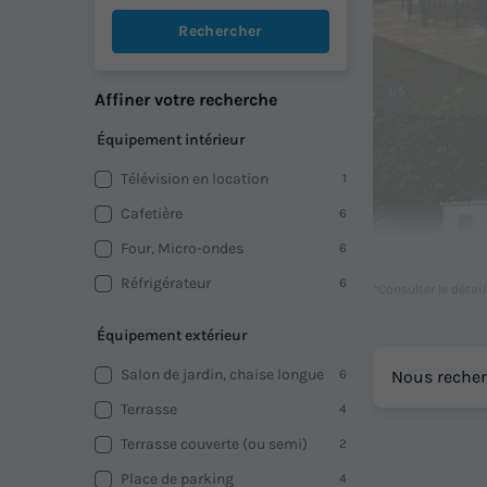
Rechercher
1/5
Affiner votre recherche
Équipement intérieur
Télévision en location
1
Cafetière
6
Four, Micro-ondes
6
Réfrigérateur
6
*Consulter le détai
Équipement extérieur
1/4
Salon de jardin, chaise longue
Nous recher
6
Terrasse
4
Terrasse couverte (ou semi)
2
Place de parking
4