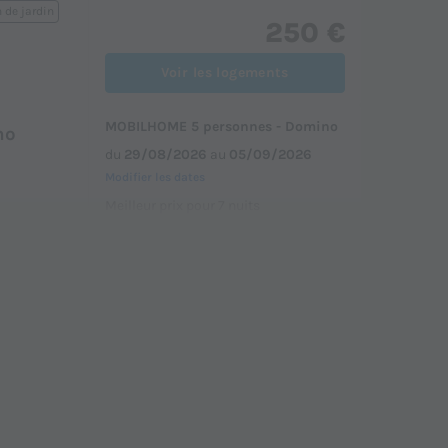
 de jardin
250 €
Voir les logements
MOBILHOME 5 personnes - Domino
no
du
29/08/2026
au
05/09/2026
Modifier les dates
Meilleur prix pour 7 nuits
 de jardin
320 €
Voir les logements
MOBILHOME 5 personnes - Optima
ma
du
05/09/2026
au
12/09/2026
Modifier les dates
Meilleur prix pour 7 nuits