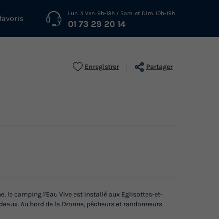
Lun. à Ven. 9h-19h / Sam. et Dim. 10h-19h
favoris
01 73 29 20 14
Enregistrer
Partager
e, le camping l'Eau Vive est installé aux Eglisottes-et-
deaux. Au bord de la Dronne, pêcheurs et randonneurs