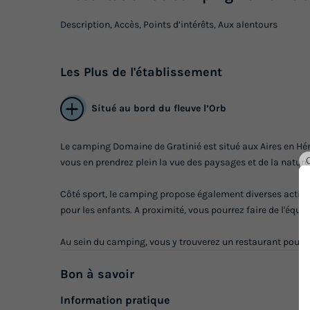
Description, Accès, Points d’intérêts, Aux alentours
Les
Plus
de l'établissement
Situé au bord du fleuve l’Orb
Le camping Domaine de Gratinié est situé aux Aires en Hér
vous en prendrez plein la vue des paysages et de la nature
Côté sport, le camping propose également diverses activi
pour les enfants. A proximité, vous pourrez faire de l'équit
Au sein du camping, vous y trouverez un restaurant pour d
Bon
à savoir
Information pratique