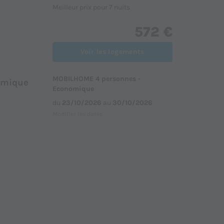
Meilleur prix pour 7 nuits
572 €
Voir les logements
MOBILHOME 4 personnes -
omique
Economique
du
23/10/2026
au
30/10/2026
Modifier les dates
Meilleur prix pour 7 nuits
592 €
Voir les logements
MOBILHOME 4 personnes - Confort
rt
du
20/09/2026
au
27/09/2026