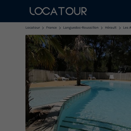
Locatour
France
Languedoc-Roussillon
Hérault
Les A