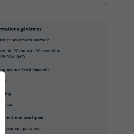
MOBILHOME 6 personnes - Confort
t +
+
du
23/10/2026
au
30/10/2026
Modifier les dates
rmations générales
Meilleur prix pour 7 nuits
te et heures d’ouverture
732 €
vert du 20 mars au 20 novembre
lle
+ 4
 08:00 à 19:00
Voir les logements
ngues parlées à l'accueil
MOBILHOME 4 personnes - PMR
ais
du
23/08/2026
au
30/08/2026
Modifier les dates
arking
Meilleur prix pour 7 nuits
r place
e
5
736 €
nformations pratiques
ablissement piétonnier
Voir les logements