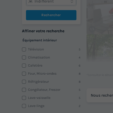
Indifférent
Rechercher
1/3
Affiner votre recherche
Équipement intérieur
Télévision
5
Climatisation
4
Cafetière
6
Four, Micro-ondes
8
*Consulter le détai
Réfrigérateur
8
Congélateur, Freezer
5
1/6
Nous recher
Lave-vaisselle
5
Lave-linge
2