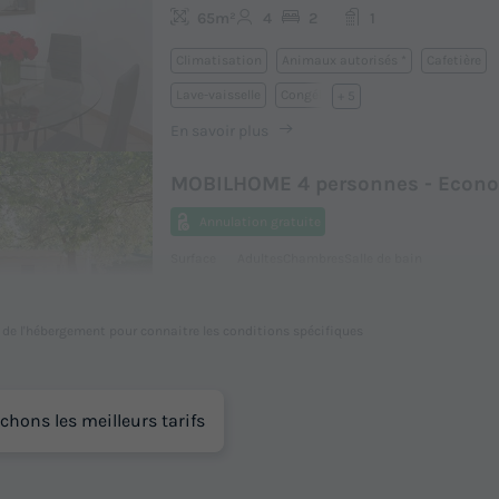
65m²
4
2
1
Climatisation
Animaux autorisés *
Cafetière
Lave-vaisselle
Congélateur
+ 5
En savoir plus
MOBILHOME 4 personnes - Econ
Annulation gratuite
Surface
Adultes
Chambres
Salle de bain
23m²
4
2
1
Animaux autorisés *
Congélateur
Réfrigérateur
l de l'hébergement pour connaitre les conditions spécifiques
Salon de jardin
Micro-ondes
En savoir plus
chons les meilleurs tarifs
MOBILHOME 4 personnes - Confo
Annulation gratuite