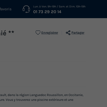
Lun. à Ven. 9h-19h / Sam. et Dim. 10h-19h
favoris
01 73 29 20 14
nié
★★
Enregistrer
Partager
ault, dans la région Languedoc Roussillon, en Occitanie,
ure. Vous y trouverez une piscine extérieure et une