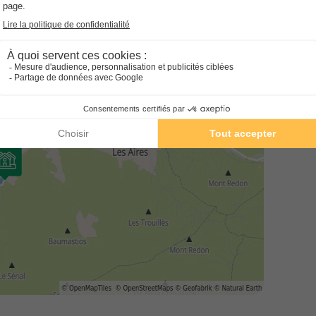
Vo
En savoir plus
ouvert de 8h à 12h et de 14h à 19h ( horaire à titre indicatif
No
em
MOBILHOME 4 personnes - Prem
No
hé
Annulation gratuite
No
em
Adultes
Chambres
Salle de bain
NR
4
2
1
Terrasse semi-couverte
Animaux autorisés *
Caf
Chaise longue
Lave-vaisselle
+ 4
En savoir plus
MOBILHOME 6 personnes - Prem
Annulation gratuite
Adultes
Chambres
Salle de bain
6
3
1
Terrasse semi-couverte
Animaux autorisés *
Caf