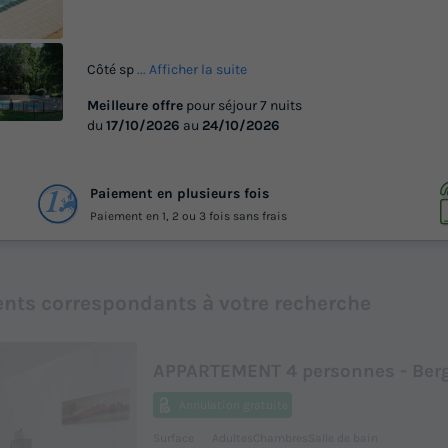
Côté sp
... Afficher la suite
Meilleure offre
pour séjour 7 nuits
du
17/10/2026
au
24/10/2026
+ 9
otos
Paiement en plusieurs fois
Paiement en 1, 2 ou 3 fois sans frais
nts correspondants à votre recherche
APPARTEMENT 4 personnes - Berg
Annulation gratuite
Surface
Adultes
Chambres
Salle de bain