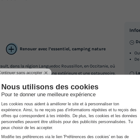
MOBILHOME 6 personnes - Confor
Annulation gratuite
Surface
Adultes
Enfants
Chambres
Salle de bain
Info
30m²
5
1
3
1
Da
Terrasse semi-couverte
Climatisation
Renouer avec l’essentiel, camping nature
Ou
Animaux autorisés *
Chaise longue
Lave-vaisse
De
ault, dans la région Languedoc Roussillon, en Occitanie, où
En savoir plus
La
. Vous y trouverez une piscine extérieure et une pataugeoire.
MOBILHOME 4 personnes - PMR
Franç
tés sur place notamment du ping-pong et une aire de jeux
Adultes
Chambres
Salle de bain
ation et du kayak.
P
4
2
1
éguster de délicieux plats.
Su
Climatisation
Animaux autorisés *
Accueil mobilité réduite
Cafetière
Chaise longu
+ 
I
Ét