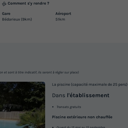
Comment s'y rendre ?
Chaise longue
Lave-vaisselle
+ 4
En savoir plus
Gare
Aéroport
Bédarieux (9km)
51km
et sont à titre indicatif, ils seront à régler sur place)
La piscine (capacité maximale de 25 pers)
Dans
l'établissement
Transats gratuits
Piscine extérieure non chauffée
Ouvert du 15 mai au 15 septembre