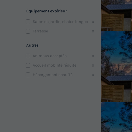
Équipement extérieur
Salon de jardin, chaise longue
0
Terrasse
0
Autres
Animaux acceptés
0
Accueil mobilité réduite
0
Hébergement chauffé
0