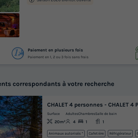
 51
Paiement en plusieurs fois
otos
Paiement en 1, 2 ou 3 fois sans frais
nts correspondants à votre recherche
CHALET 4 personnes - CHALET 4 
Surface
Adultes
Chambres
Salle de bain
20m²
4
1
1
Animaux autorisés *
Cafetière
Réfrigérateur