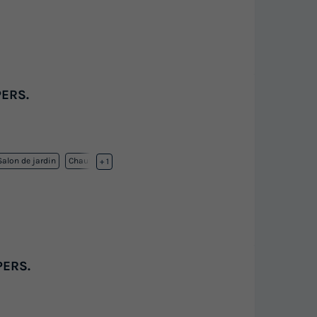
PERS.
Salon de jardin
Chauffage
+ 1
PERS.