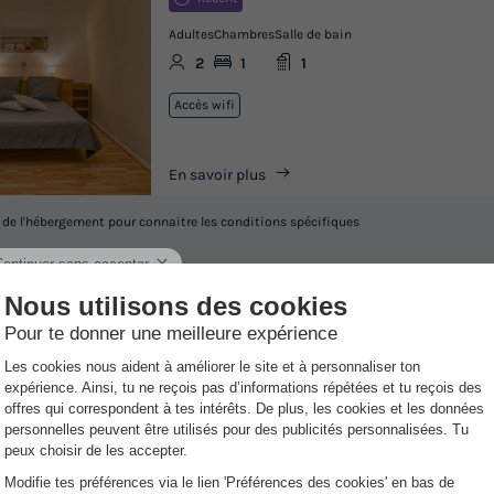
Adultes
Chambres
Salle de bain
2
1
1
Accès wifi
En savoir plus
l de l'hébergement pour connaitre les conditions spécifiques
idi-Pyrénées
avec des offres dispo
ts disponibles aux alentours du Camping La Bastide d'Albignac
Exclusivité