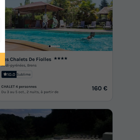
Les Chalets De Fiolles
★★★★
Midi-pyrénées
,
Brens
10.0
Sublime
CHALET 4 personnes
160 €
Du 3 au 5 oct., 2 nuits, à partir de