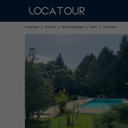
Locatour
France
Midi-Pyrénées
Tarn
Le Dourn