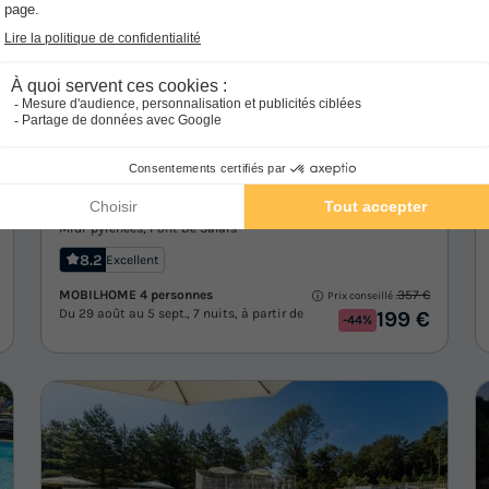
Camping Les Terrasses du Lac
★★★★
Midi-pyrénées
,
Pont De Salars
8.2
Excellent
MOBILHOME 4 personnes
357 €
Prix conseillé :
Du 29 août au 5 sept., 7 nuits, à partir de
199 €
-44%