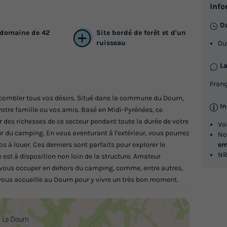
Info
Da
 domaine de 42
Site bordé de forêt et d'un
ruisseau
Ou
La
Franç
 combler tous vos désirs. Situé dans la commune du Dourn,
I
otre famille ou vos amis. Basé en Midi-Pyrénées, ce
des richesses de ce secteur pendant toute la durée de votre
Vo
ur du camping. En vous aventurant à l'extérieur, vous pourrez
No
s à louer. Ces derniers sont parfaits pour explorer le
em
NR
est à disposition non loin de la structure. Amateur
i vous occuper en dehors du camping, comme, entre autres,
vous accueille au Dourn pour y vivre un très bon moment.