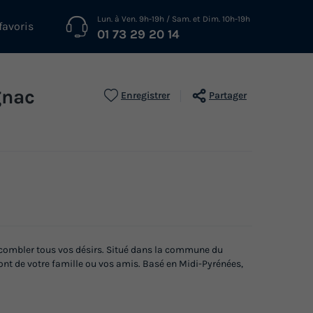
Lun. à Ven. 9h-19h / Sam. et Dim. 10h-19h
favoris
01 73 29 20 14
gnac
Enregistrer
Partager
 combler tous vos désirs. Situé dans la commune du
nt de votre famille ou vos amis. Basé en Midi-Pyrénées,