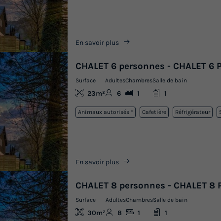
En savoir plus
CHALET 6 personnes - CHALET 6 
Surface
Adultes
Chambres
Salle de bain
23m²
6
1
1
Animaux autorisés *
Cafetière
Réfrigérateur
En savoir plus
CHALET 8 personnes - CHALET 8 
Surface
Adultes
Chambres
Salle de bain
30m²
8
1
1