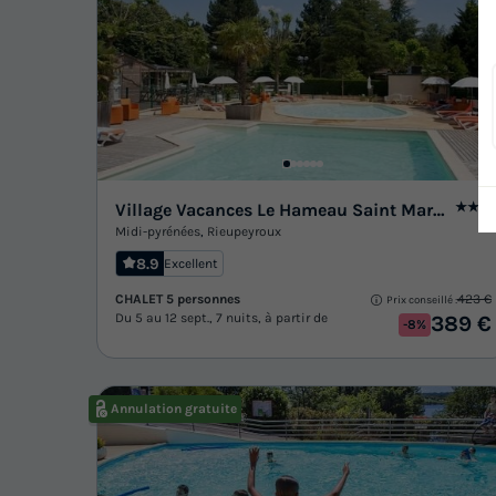
Village Vacances Le Hameau Saint Martial
★★★
Midi-pyrénées
,
Rieupeyroux
8.9
Excellent
CHALET 5 personnes
423 €
Prix conseillé :
Du 5 au 12 sept., 7 nuits, à partir de
389 €
-8%
Annulation gratuite