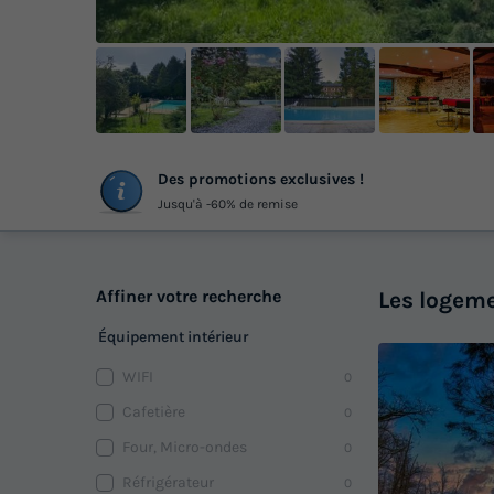
+
Des promotions exclusives !
ph
Jusqu'à -60% de remise
Affiner votre recherche
Les logeme
Équipement intérieur
WIFI
0
Cafetière
0
Four, Micro-ondes
0
Réfrigérateur
0