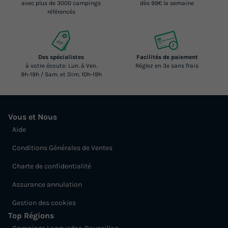
avec plus de 3000 campings
dès 99€ la semaine
référencés
Des spécialistes
Facilités de paiement
à votre écoute: Lun. à Ven.
Réglez en 3x sans frais
9h-19h / Sam. et Dim. 10h-19h
Vous et Nous
Aide
Conditions Générales de Ventes
Charte de confidentialité
Assurance annulation
Gestion des cookies
Top Régions