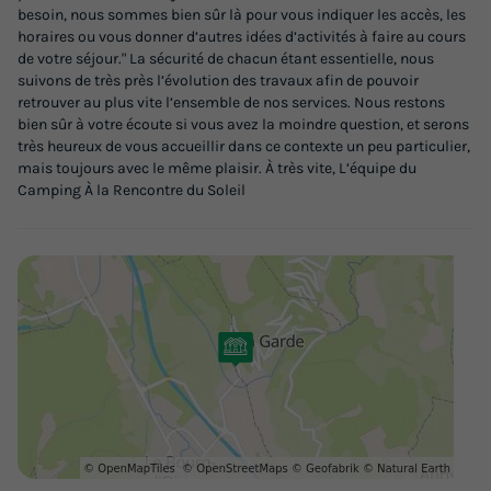
besoin, nous sommes bien sûr là pour vous indiquer les accès, les
horaires ou vous donner d’autres idées d’activités à faire au cours
de votre séjour." La sécurité de chacun étant essentielle, nous
suivons de très près l’évolution des travaux afin de pouvoir
retrouver au plus vite l’ensemble de nos services. Nous restons
bien sûr à votre écoute si vous avez la moindre question, et serons
très heureux de vous accueillir dans ce contexte un peu particulier,
CHALET 5 personnes - Chalet Montana
mais toujours avec le même plaisir. À très vite, L’équipe du
Confort 35m² - 2 chambres + terrasse 8m²
Camping À la Rencontre du Soleil
+ plancha + TV -
Annulation gratuite
Surface
Adultes
Chambres
Salle de bain
35m²
5
2
1
Animaux autorisés *
Cafetière
Congélateur
Réfrigérateur
Salon de jardin
+ 3
CHALET 5 personnes - Chalet Montana Confort 35m² - 2