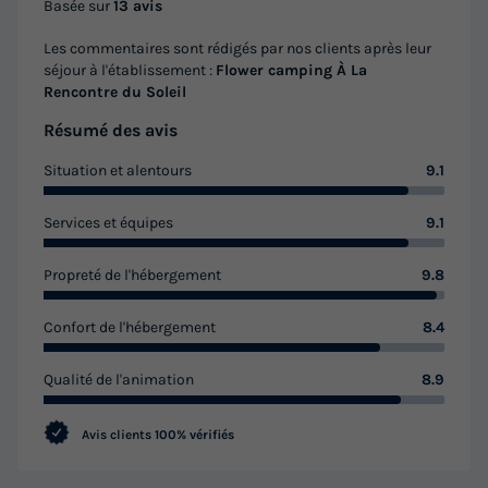
35m²
4
1
2
1
Basée sur
13 avis
Terrasse couverte
Animaux autorisés *
Cafetière
Les commentaires sont rédigés par nos clients après leur
séjour à l'établissement :
Flower camping À La
Congélateur
Réfrigérateur
+ 6
Rencontre du Soleil
Résumé des avis
CHALET 5 personnes - Chalet Privilège Montana 35m² - +
Situation et alentours
9.1
terrasse 8m² 2 chambres 4/5 personnes 2/5 pers
du
22/09/2026
au
29/09/2026
Services et équipes
9.1
Modifier les dates
Meilleur prix pour 7 nuits
Propreté de l'hébergement
9.8
595 €
-10%
535,50 €
Confort de l'hébergement
8.4
d'économie
Prix de comparaison
Qualité de l'animation
8.9
Voir les logements
Avis clients
100% vérifiés