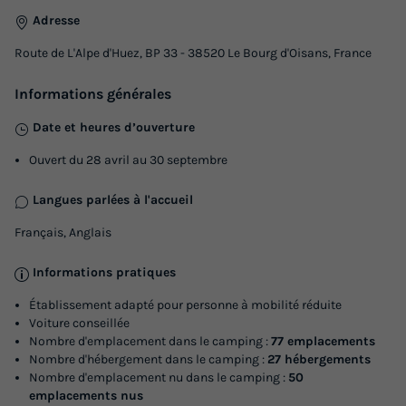
chambres + terrasse 8m² + plancha + TV -
Adresse
du
22/09/2026
au
29/09/2026
Route de L'Alpe d'Huez, BP 33 - 38520 Le Bourg d'Oisans, France
Modifier les dates
Meilleur prix pour 7 nuits
Informations générales
560 €
-10%
504 €
Date et heures d’ouverture
d'économie
Prix de comparaison
Ouvert du 28 avril au 30 septembre
Voir les logements
Langues parlées à l'accueil
Français, Anglais
Informations pratiques
Établissement adapté pour personne à mobilité réduite
Voiture conseillée
Nombre d'emplacement dans le camping :
77 emplacements
Nombre d'hébergement dans le camping :
27 hébergements
Nombre d'emplacement nu dans le camping :
50
emplacements nus