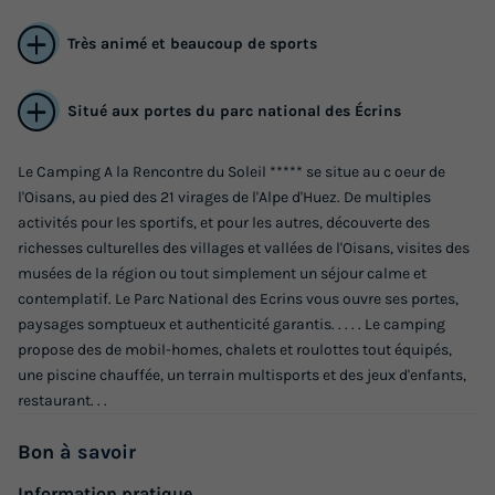
Prix de comparaison
Très animé et beaucoup de sports
Voir les logements
Situé aux portes du parc national des Écrins
Le Camping A la Rencontre du Soleil ***** se situe au c oeur de
l'Oisans, au pied des 21 virages de l'Alpe d'Huez. De multiples
activités pour les sportifs, et pour les autres, découverte des
richesses culturelles des villages et vallées de l'Oisans, visites des
musées de la région ou tout simplement un séjour calme et
contemplatif. Le Parc National des Ecrins vous ouvre ses portes,
MOBILHOME 4 personnes - Confort
paysages somptueux et authenticité garantis. . . . . Le camping
Missouri 2 chambres 4 personnes 26m²
propose des de mobil-homes, chalets et roulottes tout équipés,
une piscine chauffée, un terrain multisports et des jeux d'enfants,
2/4 pers
restaurant. . .
Annulation gratuite
Bon
à savoir
Surface
Adultes
Chambres
Salle de bain
26m²
4
2
1
Information pratique