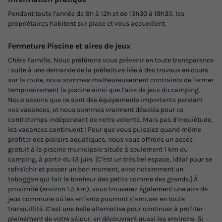
Accès wifi
Animaux autorisés *
Cafetière
Congélateur
Pendant toute l'année de 8h à 12h et de 13h30 à 19h30, les
propriétaires habitent sur place et vous accueillent.
Réfrigérateur
+ 5
Fermeture Piscine et aires de jeux
Chère Famille, Nous préférons vous prévenir en toute transparence
MOBILHOME 4 personnes - Confort Missouri 2 chambres
: suite à une demande de la préfecture liée à des travaux en cours
4 personnes 26m² 2/4 pers
sur la route, nous sommes malheureusement contraints de fermer
du
20/09/2026
au
27/09/2026
temporairement la piscine ainsi que l’aire de jeux du camping.
Nous savons que ce sont des équipements importants pendant
Modifier les dates
vos vacances, et nous sommes vraiment désolés pour ce
Meilleur prix pour 7 nuits
contretemps indépendant de notre volonté. Mais pas d’inquiétude,
les vacances continuent ! Pour que vous puissiez quand même
490 €
-10%
profiter des plaisirs aquatiques, nous vous offrons un accès
441 €
d'économie
gratuit à la piscine municipale située à seulement 1 km du
Prix de comparaison
camping, à partir du 13 juin. [C’est un très bel espace, idéal pour se
rafraîchir et passer un bon moment, avec notamment un
Voir les logements
toboggan qui fait le bonheur des petits comme des grands.] À
proximité (environ 1,5 km), vous trouverez également une aire de
jeux commune où les enfants pourront s’amuser en toute
tranquillité. C’est une belle alternative pour continuer à profiter
pleinement de votre séjour, en découvrant aussi les environs. Si