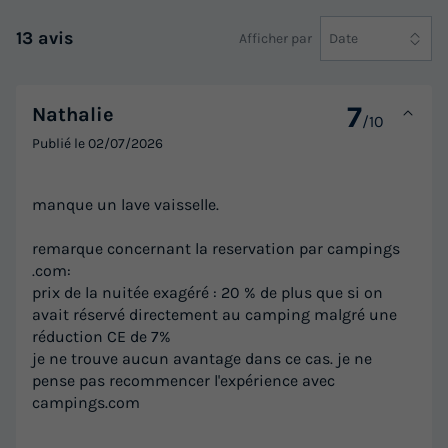
13 avis
Afficher par
Date
7
Nathalie
/10
Publié le
02/07/2026
MOBILHOME 6 personnes - Belledonne
Premium 32m² - 3 chambres + terrasse
manque un lave vaisselle.
non couverte + plancha + Lave-vaisselle -
remarque concernant la reservation par campings
Annulation gratuite
.com:
Surface
Adultes
Chambres
Salle de bain
prix de la nuitée exagéré : 20 % de plus que si on
32m²
6
3
1
avait réservé directement au camping malgré une
réduction CE de 7%
Accès wifi
Animaux autorisés *
Cafetière
Chaise longue
je ne trouve aucun avantage dans ce cas. je ne
Lave-vaisselle
+ 6
pense pas recommencer l'expérience avec
campings.com