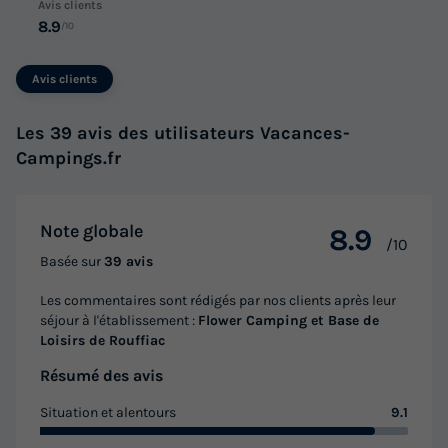
Avis clients
Voir les logements
8.9
/10
Avis clients
Les 39 avis des utilisateurs Vacances-
Campings.fr
Note globale
8.9
/10
CHALET 8 personnes - Chalet Premium
Basée sur
39 avis
Nature 41 m² - 3 chambres 6/8 pers
Les commentaires sont rédigés par nos clients après leur
séjour à l'établissement :
Flower Camping et Base de
Annulation gratuite
Loisirs de Rouffiac
Surface
Adultes
Chambres
Salle de bain
Résumé des avis
32m²
8
3
2
Situation et alentours
9.1
Terrasse couverte
Accès wifi
Animaux autorisés *
Cafetière
Congélateur
+ 5