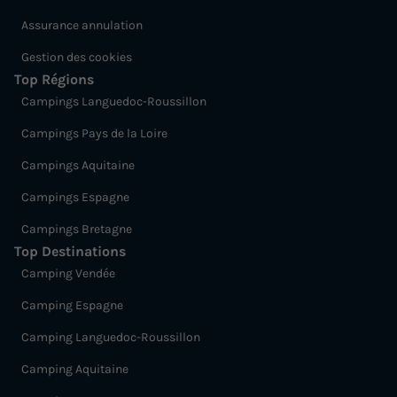
Assurance annulation
MOBILHOME 6 personnes - Mobil-home Premium Evasion
Gestion des cookies
45m² (3 chambres) 6 pers
Top Régions
du
11/09/2026
au
18/09/2026
Campings Languedoc-Roussillon
Modifier les dates
Campings Pays de la Loire
Meilleur prix pour 7 nuits
Campings Aquitaine
469 €
-15%
398,65 €
Campings Espagne
d'économie
Prix de comparaison
Campings Bretagne
Top Destinations
Voir les logements
Camping Vendée
Camping Espagne
Camping Languedoc-Roussillon
Camping Aquitaine