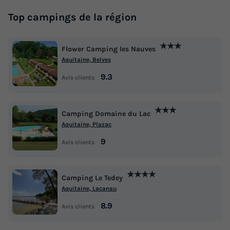
Annulation gratuite
Récent
Top campings de la région
Surface
Adultes
Chambres
Salle de bain
43m²
8
3
2
★★★
Flower Camping les Nauves
Terrasse couverte
Accès wifi
Animaux autorisés *
Aquitaine, Belves
Cafetière
Lave-vaisselle
+ 6
9.3
Avis clients
MOBILHOME 8 personnes - Mobil-home Aqua Premium 41
★★★
Camping Domaine du Lac
m² - 3 chambres 6/8 pers
Aquitaine, Plazac
du
24/10/2026
au
31/10/2026
9
Avis clients
Modifier les dates
Meilleur prix pour 7 nuits
★★★★
469 €
Camping Le Tedey
-15%
398,65 €
Aquitaine, Lacanau
d'économie
Prix de comparaison
8.9
Avis clients
Voir les logements