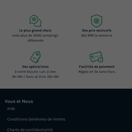
Le plus grand choix
Des prix exclusifs
avec plus de 3000 campings
dès 99€ la semaine
référencés
MOBILHOME 6 personnes - Mobil-home
Des spécialistes
Facilités de paiement
à votre écoute: Lun. à Ven.
Réglez en 3x sans frais
Premium Evasion 45m² (3 chambres) 6
9h-19h / Sam. et Dim. 10h-19h
pers
Annulation gratuite
Récent
Vous et Nous
Surface
Adultes
Chambres
Salle de bain
45m²
6
3
2
Aide
Conditions Générales de Ventes
Terrasse semi-couverte
Accès wifi
Animaux autorisés *
Cafetière
Lave-vaisselle
+ 6
Charte de confidentialité