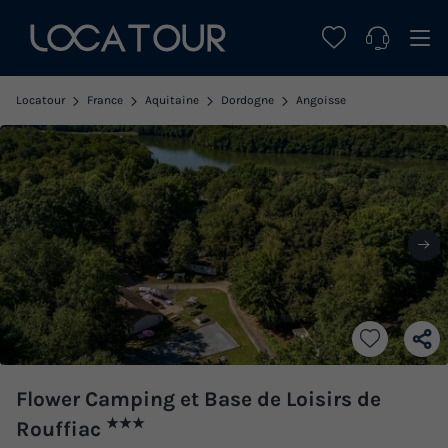
Locatour
France
Aquitaine
Dordogne
Angoisse
Flower Camping et Base de Loisirs de
★★★
Rouffiac