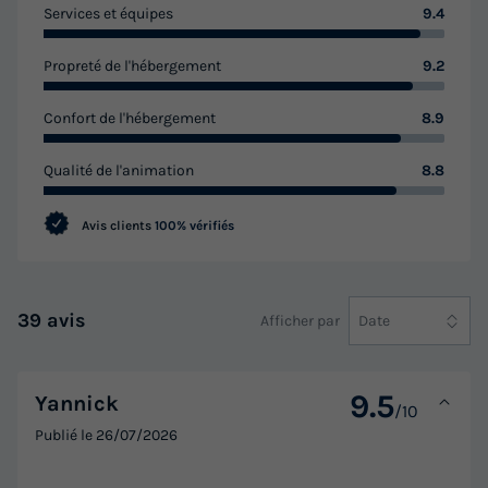
Services et équipes
9.4
Propreté de l'hébergement
9.2
CHALET 8 personnes - Chalet Premium Nature 41 m² - 3
chambres 6/8 pers
Confort de l'hébergement
8.9
du
09/09/2026
au
16/09/2026
Modifier les dates
Qualité de l'animation
8.8
Meilleur prix pour 7 nuits
Avis clients
100% vérifiés
441 €
-15%
374,85 €
d'économie
Prix de comparaison
39 avis
Afficher par
Date
Voir les logements
9.5
Yannick
/10
Publié le
26/07/2026