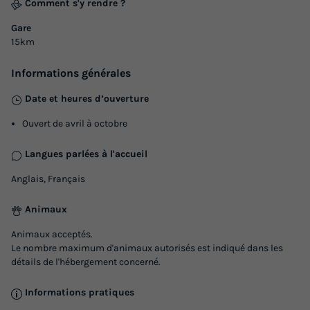
Comment s'y rendre ?
Gare
15km
MOBILHOME 6 personnes - Mobil Home
Informations générales
Aventure Premium 38m² - 3 chambres 6
Date et heures d’ouverture
pers
Ouvert de avril à octobre
Annulation gratuite
Surface
Adultes
Chambres
Salle de bain
Langues parlées à l'accueil
38m²
6
3
2
Anglais, Français
Terrasse couverte
Accès wifi
Animaux autorisés *
Animaux
Cafetière
Lave-vaisselle
+ 6
Animaux acceptés.
Le nombre maximum d'animaux autorisés est indiqué dans les
détails de l'hébergement concerné.
MOBILHOME 6 personnes - Mobil Home Aventure
Premium 38m² - 3 chambres 6 pers
Informations pratiques
du
25/10/2026
au
01/11/2026