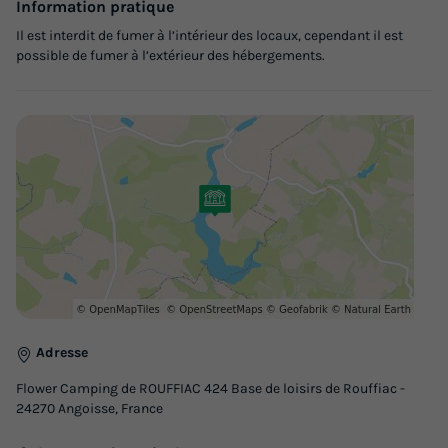
Information pratique
Accueil mobilité réduite
Cafetière
+ 6
Il est interdit de fumer à l’intérieur des locaux, cependant il est
possible de fumer à l’extérieur des hébergements.
CHALET 6 personnes - Chalet Lac Confort 40 m² - adapté
aux personnes à mobilité réduite - 2 chambres 4/6 pers
du
13/10/2026
au
20/10/2026
Modifier les dates
Meilleur prix pour 7 nuits
413 €
-15%
351,05 €
d'économie
Prix de comparaison
Voir les logements
Adresse
Flower Camping de ROUFFIAC 424 Base de loisirs de Rouffiac -
24270 Angoisse, France