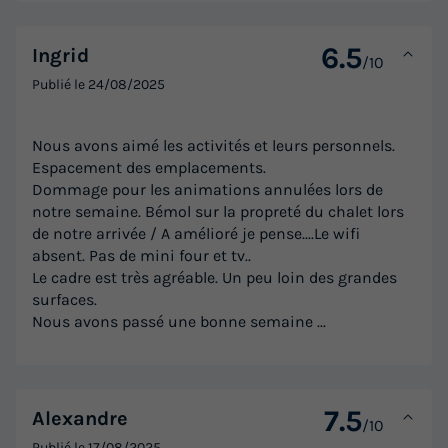
6.5
Ingrid
/10
Publié le
24/08/2025
CHALET 8 personnes - Chalet Premium
Escalade 47 m² - 3 chambres 6/8 pers
Nous avons aimé les activités et leurs personnels.
Annulation gratuite
Espacement des emplacements.
Surface
Adultes
Chambres
Salle de bain
Dommage pour les animations annulées lors de
47m²
8
3
3
notre semaine. Bémol sur la propreté du chalet lors
de notre arrivée / A amélioré je pense....Le wifi
Terrasse couverte
Accès wifi
Animaux autorisés *
absent. Pas de mini four et tv..
Le cadre est très agréable. Un peu loin des grandes
Cafetière
Chaise longue
+ 6
surfaces.
Nous avons passé une bonne semaine ...
CHALET 8 personnes - Chalet Premium Escalade 47 m² - 3
chambres 6/8 pers
du
11/09/2026
au
18/09/2026
7.5
Alexandre
Modifier les dates
/10
Publié le
17/08/2025