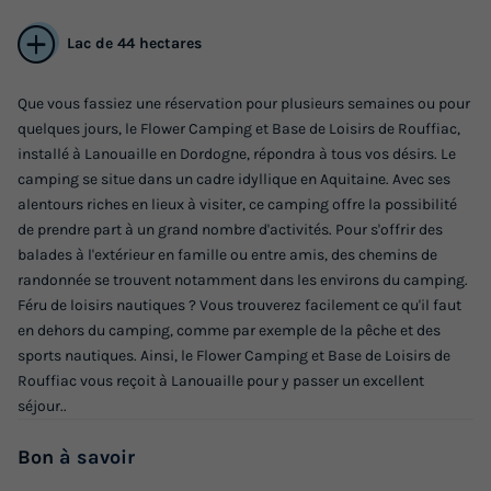
Voir les logements
Lac de 44 hectares
Que vous fassiez une réservation pour plusieurs semaines ou pour
quelques jours, le Flower Camping et Base de Loisirs de Rouffiac,
installé à Lanouaille en Dordogne, répondra à tous vos désirs. Le
camping se situe dans un cadre idyllique en Aquitaine. Avec ses
alentours riches en lieux à visiter, ce camping offre la possibilité
de prendre part à un grand nombre d'activités. Pour s'offrir des
balades à l'extérieur en famille ou entre amis, des chemins de
CHALET 6 personnes - Chalet Lac Confort
randonnée se trouvent notamment dans les environs du camping.
40 m² - adapté aux personnes à mobilité
Féru de loisirs nautiques ? Vous trouverez facilement ce qu'il faut
réduite - 2 chambres 4/6 pers
en dehors du camping, comme par exemple de la pêche et des
sports nautiques. Ainsi, le Flower Camping et Base de Loisirs de
Annulation gratuite
Rouffiac vous reçoit à Lanouaille pour y passer un excellent
Surface
Adultes
Chambres
Salle de bain
séjour..
43m²
6
2
2
Bon
à savoir
Terrasse couverte
Accès wifi
Animaux autorisés *