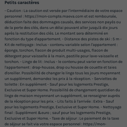
Petits caractères
Modifier les dates
Meilleur prix pour 7 nuits
- Caution : La caution est versée par l'intermédiaire de votre espace
personnel : https://mon-compte.maeva.com et est remboursée,
482,90 €
déduction faite des dommages causés, des services non payés ou
-45%
263,40 €
de la perte des clés, dans un délai pouvant aller jusqu'à dix jours
d'économie
après la restitution des clés. Le montant sera déterminé en
Prix de comparaison
fonction du type d'appartement. - Distance des pistes de ski : 5 m -
Kit de nettoyage : Inclus - contenu variable selon l'appartement :
Voir les logements
éponge, torchon, flacon de produit multi-usages, flacon de
détergent pour vaisselle à la main, pastille pour lave-vaisselle et
torchon. - Linge de lit : Inclus - le contenu peut varier en fonction de
l'appartement : drap-housse, drap ou housse de couette et taies
d'oreiller. Possibilité de changer le linge tous les jours moyennant
un supplément, demandez les prix à la réception. - Serviettes de
toilette : En supplément - Sauf pour les logements Prestige,
Exclusive et Super Home. Possibilité de changement quotidien du
linge de maison moyennant un supplément, se renseigner auprès
de la réception pour les prix. - Lits faits à l'arrivée : Extra - Sauf
pour les logements Prestige, Exclusive et Super Home. - Nettoyage
final : Supplément &euro ; sauf pour les logements Prestige,
MOBILHOME 7 personnes - Presta+ 32m²
Exclusive et Super Home. - Taxe de séjour : Le paiement de la taxe
Annulation gratuite
de séjour se fait via votre espace personnel : https://mon-