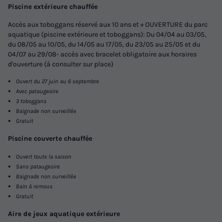
Piscine extérieure chauffée
2 chambres TV + clim
Accès aux toboggans réservé aux 10 ans et + OUVERTURE du parc
Récent
aquatique (piscine extérieure et toboggans): Du 04/04 au 03/05,
du 08/05 au 10/05, du 14/05 au 17/05, du 23/05 au 25/05 et du
Surface
Adultes
Chambres
Salle de bain
04/07 au 29/08- accès avec bracelet obligatoire aux horaires
30m²
6
2
1
d'ouverture (à consulter sur place)
Terrasse semi-couverte
Climatisation
Animaux autorisés *
Ouvert du 27 juin au 6 septembre
Avec pataugeoire
Cafetière
Lave-vaisselle
+ 6
3 toboggans
Baignade non surveillée
Gratuit
MOBILHOME 6 personnes - EXOTIC 30m² - 2 chambres TV
Piscine couverte chauffée
+ clim
du
30/08/2026
au
06/09/2026
Ouvert toute la saison
Modifier les dates
Sans pataugeoire
Baignade non surveillée
Meilleur prix pour 7 nuits
Bain à remous
Gratuit
603,68 €
-35%
388,08 €
d'économie
Aire de jeux aquatique extérieure
Prix de comparaison