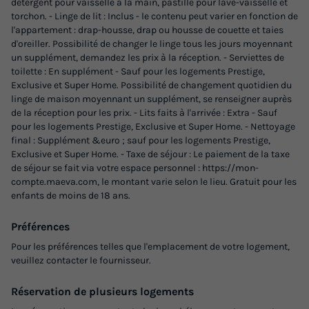
détergent pour vaisselle à la main, pastille pour lave-vaisselle et
torchon. - Linge de lit : Inclus - le contenu peut varier en fonction de
l'appartement : drap-housse, drap ou housse de couette et taies
d'oreiller. Possibilité de changer le linge tous les jours moyennant
un supplément, demandez les prix à la réception. - Serviettes de
toilette : En supplément - Sauf pour les logements Prestige,
Exclusive et Super Home. Possibilité de changement quotidien du
linge de maison moyennant un supplément, se renseigner auprès
de la réception pour les prix. - Lits faits à l'arrivée : Extra - Sauf
MOBILHOME 5 personnes - Confort (tv
pour les logements Prestige, Exclusive et Super Home. - Nettoyage
final : Supplément &euro ; sauf pour les logements Prestige,
inclus) 25m²
Exclusive et Super Home. - Taxe de séjour : Le paiement de la taxe
Surface
Adultes
Enfants
Chambres
Salle de bain
de séjour se fait via votre espace personnel : https://mon-
compte.maeva.com, le montant varie selon le lieu. Gratuit pour les
25m²
4
1
2
1
enfants de moins de 18 ans.
Terrasse semi-couverte
Animaux autorisés *
Cafetière
Préférences
Congélateur
Réfrigérateur
+ 5
Pour les préférences telles que l'emplacement de votre logement,
veuillez contacter le fournisseur.
MOBILHOME 5 personnes - Confort (tv inclus) 25m²
Réservation de plusieurs logements
du
04/09/2026
au
11/09/2026