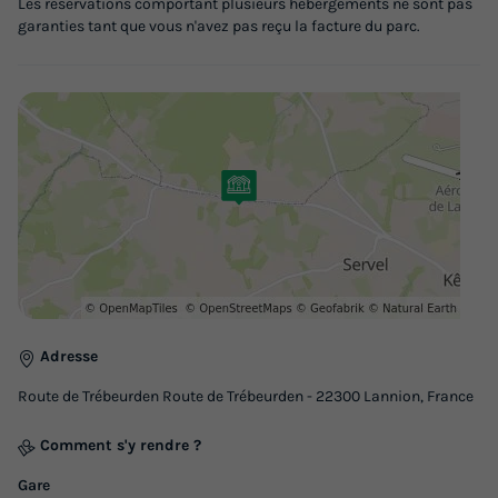
Les réservations comportant plusieurs hébergements ne sont pas
Modifier les dates
garanties tant que vous n'avez pas reçu la facture du parc.
Meilleur prix pour 7 nuits
514,08 €
-35%
330,48 €
d'économie
Prix de comparaison
Voir les logements
Adresse
Route de Trébeurden Route de Trébeurden - 22300 Lannion, France
Comment s'y rendre ?
MOBILHOME 8 personnes - Premium Exotic
32m²
Gare