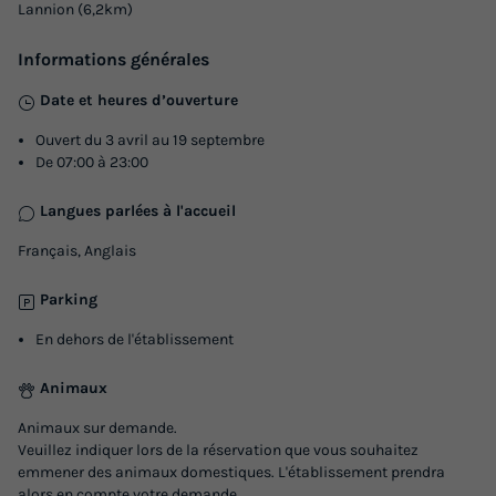
Lannion (6,2km)
Annulation gratuite
Surface
Adultes
Enfants
Chambres
Salle de bain
Informations générales
32m²
6
2
3
1
Date et heures d’ouverture
Terrasse semi-couverte
Climatisation
Animaux autorisés *
Ouvert du 3 avril au 19 septembre
De 07:00 à 23:00
Cafetière
Lave-vaisselle
+ 6
Langues parlées à l'accueil
MOBILHOME 8 personnes - Premium Exotic 32m²
Français, Anglais
du
12/09/2026
au
19/09/2026
Parking
Modifier les dates
Meilleur prix pour 7 nuits
En dehors de l'établissement
647,90 €
-45%
Animaux
353,40 €
d'économie
Animaux sur demande.
Prix de comparaison
Veuillez indiquer lors de la réservation que vous souhaitez
Voir les logements
emmener des animaux domestiques. L'établissement prendra
alors en compte votre demande.