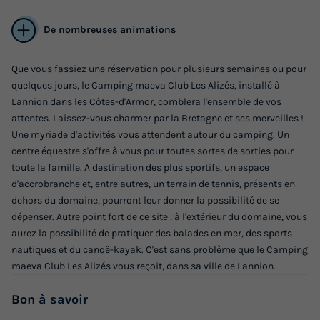
De nombreuses animations
Que vous fassiez une réservation pour plusieurs semaines ou pour
quelques jours, le Camping maeva Club Les Alizés, installé à
Lannion dans les Côtes-d'Armor, comblera l'ensemble de vos
attentes. Laissez-vous charmer par la Bretagne et ses merveilles !
MOBILHOME 8 personnes - Confort 32m²
Une myriade d'activités vous attendent autour du camping. Un
Annulation gratuite
centre équestre s'offre à vous pour toutes sortes de sorties pour
toute la famille. A destination des plus sportifs, un espace
Surface
Adultes
Enfants
Chambres
Salle de bain
d'accrobranche et, entre autres, un terrain de tennis, présents en
32m²
6
2
3
1
dehors du domaine, pourront leur donner la possibilité de se
Terrasse semi-couverte
Animaux autorisés *
Cafetière
dépenser. Autre point fort de ce site : à l'extérieur du domaine, vous
aurez la possibilité de pratiquer des balades en mer, des sports
Congélateur
Réfrigérateur
+ 4
nautiques et du canoë-kayak. C'est sans problème que le Camping
maeva Club Les Alizés vous reçoit, dans sa ville de Lannion.
MOBILHOME 8 personnes - Confort 32m²
Bon
à savoir
du
12/09/2026
au
19/09/2026