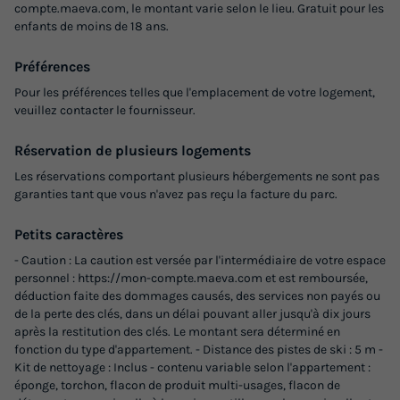
compte.maeva.com, le montant varie selon le lieu. Gratuit pour les
Surface
Adultes
Enfants
Chambres
Salle de bain
enfants de moins de 18 ans.
32m²
6
1
3
1
Préférences
Terrasse semi-couverte
Climatisation
Animaux autorisés *
Pour les préférences telles que l'emplacement de votre logement,
Cafetière
Lave-vaisselle
+ 7
veuillez contacter le fournisseur.
Réservation de plusieurs logements
MOBILHOME 7 personnes - Presta+ 32m²
Les réservations comportant plusieurs hébergements ne sont pas
garanties tant que vous n'avez pas reçu la facture du parc.
du
12/09/2026
au
19/09/2026
Modifier les dates
Petits caractères
Meilleur prix pour 7 nuits
- Caution : La caution est versée par l'intermédiaire de votre espace
581,90 €
-45%
personnel : https://mon-compte.maeva.com et est remboursée,
317,40 €
déduction faite des dommages causés, des services non payés ou
d'économie
de la perte des clés, dans un délai pouvant aller jusqu'à dix jours
Prix de comparaison
après la restitution des clés. Le montant sera déterminé en
fonction du type d'appartement. - Distance des pistes de ski : 5 m -
Voir les logements
Kit de nettoyage : Inclus - contenu variable selon l'appartement :
éponge, torchon, flacon de produit multi-usages, flacon de