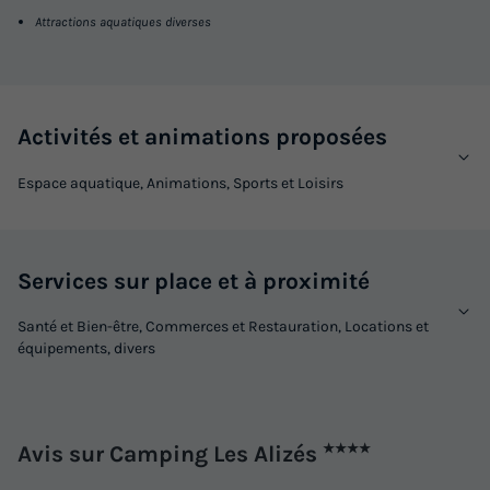
Attractions aquatiques diverses
Voir les logements
Activités et animations proposées
Espace aquatique, Animations, Sports et Loisirs
Services sur place et à proximité
MOBILHOME 6 personnes - Presta+ 30m²
Santé et Bien-être, Commerces et Restauration, Locations et
Surface
Adultes
Enfants
Chambres
Salle de bain
équipements, divers
30m²
4
2
2
1
Terrasse semi-couverte
Climatisation
Animaux autorisés *
Cafetière
Congélateur
+ 6
Avis sur Camping Les Alizés
★★★★