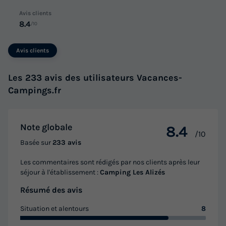
MOBILHOME 6 personnes - Presta+ 30m²
Avis clients
8.4
/10
du
05/09/2026
au
12/09/2026
Modifier les dates
Avis clients
Meilleur prix pour 7 nuits
546,06 €
-26%
Les 233 avis des utilisateurs Vacances-
402,36 €
d'économie
Campings.fr
Prix de comparaison
Voir les logements
Note globale
8.4
/10
Basée sur
233 avis
Les commentaires sont rédigés par nos clients après leur
séjour à l'établissement :
Camping Les Alizés
Résumé des avis
Situation et alentours
8