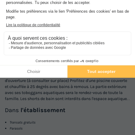
MOBILHOME 9 personnes - Presta+ 40m²
du
12/09/2026
au
19/09/2026
Modifier les dates
Meilleur prix pour 7 nuits
691,90 €
-45%
1/20
377,40 €
d'économie
Prix de comparaison
Accès aux toboggans réservé aux 10 ans et + OUVERTURE du parc
Voir les logements
aquatique (piscine extérieure et toboggans): Du 04/04 au 03/05,
du 08/05 au 10/05, du 14/05 au 17/05, du 23/05 au 25/05 et du
04/07 au 29/08- accès avec bracelet obligatoire aux horaires
d'ouverture (à consulter sur place) Profitez d'une piscine couverte
et chauffée à 25 degrés avec bains à remous. La partie extérieure
avec ses toboggans aquatiques sera le rendez-vous de toute la
famille. Les shorts de bain sont interdits dans l'espace aquatique. .
Dans
l'établissement
Transats gratuits
Parasols
MOBILHOME 6 personnes - EXOTIC 30m² -