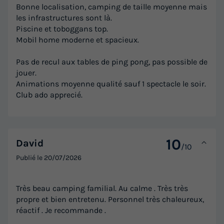
Bonne localisation, camping de taille moyenne mais
Prix de comparaison
les infrastructures sont là.
Piscine et toboggans top.
Voir les logements
Mobil home moderne et spacieux.
Pas de recul aux tables de ping pong, pas possible de
jouer.
Animations moyenne qualité sauf 1 spectacle le soir.
Club ado apprecié.
10
David
/10
MOBILHOME 8 personnes - PRESTA + 40m²
Publié le
20/07/2026
- 4 chambres 2 SdB TV + clim
Annulation gratuite
Neuf
Très beau camping familial. Au calme . Très très
Surface
Adultes
Chambres
Salle de bain
propre et bien entretenu. Personnel très chaleureux,
40m²
8
4
2
réactif . Je recommande .