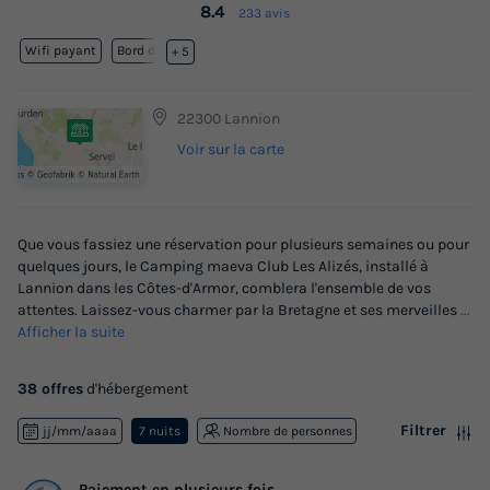
8.4
233 avis
Wifi payant
Bord de mer
+ 5
22300 Lannion
Voir sur la carte
Que vous fassiez une réservation pour plusieurs semaines ou pour
quelques jours, le Camping maeva Club Les Alizés, installé à
Lannion dans les Côtes-d'Armor, comblera l'ensemble de vos
attentes. Laissez-vous charmer par la Bretagne et ses merveilles
...
Afficher la suite
38 offres
d'hébergement
Filtrer
jj/mm/aaaa
7 nuits
Nombre de personnes
Paiement en plusieurs fois