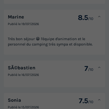
Terrasse semi-couverte
Climatisation
Animaux autorisés *
Cafetière
Lave-vaisselle
+ 7
8.5
Marine
/10
Publié le
19/07/2026
MOBILHOME 8 personnes - PRESTA + 40m² - 4 chambres
2 SdB TV + clim
Très bon séjour 😁 l'équipe d'animation et le
du
12/09/2026
au
19/09/2026
personnel du camping très sympa et disponible.
Modifier les dates
Meilleur prix pour 7 nuits
801,90 €
-45%
437,40 €
7
SÃ©bastien
d'économie
/10
Prix de comparaison
Publié le
16/07/2026
Voir les logements
7.5
Sonia
/10
Publié le
15/07/2026