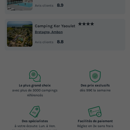
Modifier les dates
8.9
Avis clients
Meilleur prix pour 7 nuits
★★★★
1 341,76 €
-35%
Camping Ker Yaoulet
862,56 €
d'économie
Bretagne, Ambon
Prix de comparaison
8.8
Avis clients
Voir les logements
Le plus grand choix
Des prix exclusifs
avec plus de 3000 campings
dès 99€ la semaine
référencés
Des spécialistes
Facilités de paiement
à votre écoute: Lun. à Ven.
Réglez en 3x sans frais