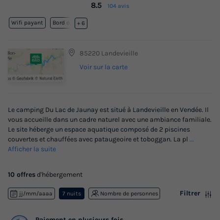
8.5
104 avis
Wifi payant
Bord de mer
+ 6
85220 Landevieille
Voir sur la carte
Le camping Du Lac de Jaunay est situé à Landevieille en Vendée. Il
vous accueille dans un cadre naturel avec une ambiance familiale.
Le site héberge un espace aquatique composé de 2 piscines
couvertes et chauffées avec pataugeoire et toboggan. La pl
...
Afficher la suite
10 offres
d'hébergement
Filtrer
jj/mm/aaaa
7 nuits
Nombre de personnes
Paiement en plusieurs fois