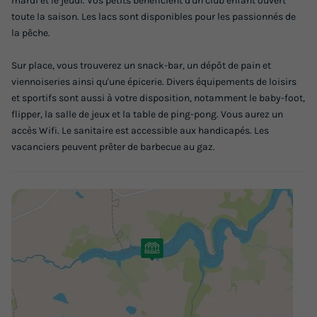
mardi et le jeudi. Vos petits bénéficient d'un club enfant ouvert
toute la saison. Les lacs sont disponibles pour les passionnés de
MOBILHOME 6 personnes - PMR 5/6 pers 2 ch
la pêche.
du
18/09/2026
au
25/09/2026
Modifier les dates
Sur place, vous trouverez un snack-bar, un dépôt de pain et
Meilleur prix pour 7 nuits
viennoiseries ainsi qu'une épicerie. Divers équipements de loisirs
et sportifs sont aussi à votre disposition, notamment le baby-foot,
259 €
-10%
flipper, la salle de jeux et la table de ping-pong. Vous aurez un
233,10 €
d'économie
accès Wifi. Le sanitaire est accessible aux handicapés. Les
Prix de comparaison
vacanciers peuvent prêter de barbecue au gaz.
Voir les logements