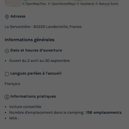
MOBILHOME 5 personnes - MALAGA
Adresse
Annulation gratuite
Neuf
La Servantière - 85220 Landevieille, France
Surface
Adultes
Enfants
Chambres
Salle de bain
25m²
4
1
2
1
Informations générales
Terrasse semi-couverte
Animaux autorisés *
Cafetière
Date et heures d’ouverture
Congélateur
Réfrigérateur
+ 4
Ouvert du 2 avril au 30 septembre
Langues parlées à l'accueil
MOBILHOME 5 personnes - MALAGA
du
14/09/2026
au
21/09/2026
Français
Modifier les dates
Informations pratiques
Meilleur prix pour 7 nuits
Voiture conseillée
273 €
-10%
Nombre d'emplacement dans le camping :
156 emplacements
245,70 €
d'économie
NRA :
Prix de comparaison