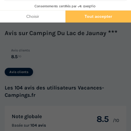
équipements, divers
Avis sur Camping Du Lac de Jaunay
★★★
Avis clients
8.5
/10
Avis clients
Les 104 avis des utilisateurs Vacances-
Campings.fr
Note globale
8.5
/10
Basée sur
104 avis