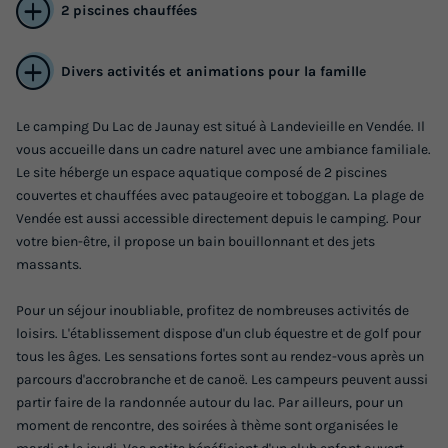
2 piscines chauffées
Divers activités et animations pour la famille
Le camping Du Lac de Jaunay est situé à Landevieille en Vendée. Il
vous accueille dans un cadre naturel avec une ambiance familiale.
Le site héberge un espace aquatique composé de 2 piscines
couvertes et chauffées avec pataugeoire et toboggan. La plage de
MOBILHOME 6 personnes - PMR 5/6 pers 2
Vendée est aussi accessible directement depuis le camping. Pour
ch
votre bien-être, il propose un bain bouillonnant et des jets
massants.
Annulation gratuite
Adultes
Chambres
Salle de bain
Pour un séjour inoubliable, profitez de nombreuses activités de
loisirs. L'établissement dispose d'un club équestre et de golf pour
6
2
1
tous les âges. Les sensations fortes sont au rendez-vous après un
Terrasse semi-couverte
Réfrigérateur
Salon de jardin
parcours d'accrobranche et de canoë. Les campeurs peuvent aussi
partir faire de la randonnée autour du lac. Par ailleurs, pour un
Micro-ondes
Télévision
moment de rencontre, des soirées à thème sont organisées le