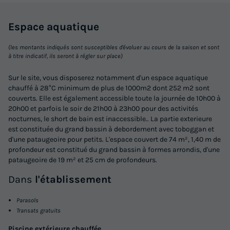
Voir les logements
Espace
aquatique
(les montants indiqués sont susceptibles d'évoluer au cours de la saison et sont
à titre indicatif, ils seront à régler sur place)
Sur le site, vous disposerez notamment d'un espace aquatique
chauffé à 28°C minimum de plus de 1000m2 dont 252 m2 sont
couverts. Elle est également accessible toute la journée de 10h00 à
20h00 et parfois le soir de 21h00 à 23h00 pour des activités
nocturnes, le short de bain est inaccessible.. La partie exterieure
est constituée du grand bassin à debordement avec toboggan et
MOBILHOME 8 personnes - IRM 3 ch avec
d'une pataugeoire pour petits. L'espace couvert de 74 m², 1,40 m de
terrasse couverte
profondeur est constitué du grand bassin à formes arrondis, d'une
pataugeoire de 19 m² et 25 cm de profondeurs.
Annulation gratuite
Récent
Dans
l'établissement
Surface
Adultes
Chambres
Salle de bain
32,6m²
8
3
1
Parasols
Transats gratuits
Terrasse couverte
Animaux autorisés *
Cafetière
Piscine extérieure chauffée
Réfrigérateur
Salon de jardin
+ 3