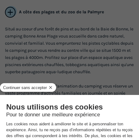
A côte des plages et du zoo de la Palmyre
Situé au coeur d'une forêt de pins et au bord de la Baie de Bonne, le
camping Bonne Anse Plage vous accueille dans cadre naturel,
convivial et familial. Vous emprunterez les pistes cyclables depuis
le camping pour vous rendre au centre ville qui se situe 1500 m et
les plages à 4000m. Profitez sur place d'un espace aquatique avec
piscines extérieures chauffées, tobbogans aquatiques ainsi qu'une
superbe pataugeoire aqua-ludique chauffée.
D'avril à octobre, l'équipe d'animation du camping vous réserve un
vaste programme d'activités familiales en journée et en soirée
(spectacles tous les soirs en saison). Les club-enfants et pré-ados
accueillent les 4-14 ans pour des activités ludiques.
Sur place vous trouverez tous les services nécessaires au bon
déroulement de votre séjour : restaurant, bar, supérette, coiffeur,
laverie, dépot de pain.