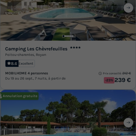
Camping Les Chèvrefeuilles
★★★★
Poitou-charentes
,
Royan
8.6
Excellent
MOBILHOME 4 personnes
312 €
Prix conseillé :
Du 19 au 26 sept., 7 nuits, à partir de
239 €
-23%
Annulation gratuite