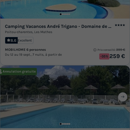
Camping Vacances André Trigano - Domaine de Montcalm
★★★★
Poitou-charentes
,
Les Mathes
8.6
Excellent
MOBILHOME 6 personnes
399 €
Prix conseillé :
Du 12 au 19 sept., 7 nuits, à partir de
259 €
-35%
Annulation gratuite