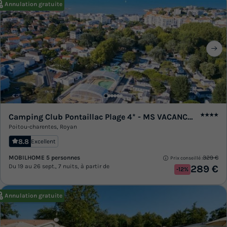
Annulation gratuite
Camping Club Pontaillac Plage 4* - MS VACANCES
★★★★
Poitou-charentes
,
Royan
8.8
Excellent
MOBILHOME 5 personnes
329 €
Prix conseillé :
Du 19 au 26 sept., 7 nuits, à partir de
289 €
-12%
Annulation gratuite