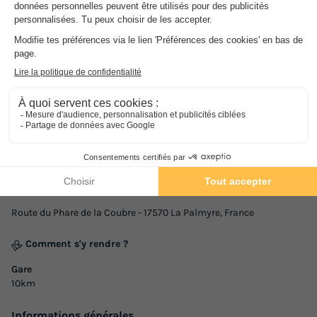
Adresse
Route du Phare de la Coubre - 17570 La Palmyre, France
Comment s'y rendre ?
Gare
10km
Informations générales