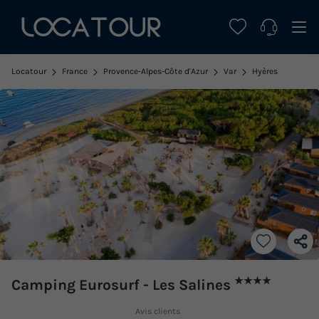
Locatour
France
Provence-Alpes-Côte d'Azur
Var
Hyères
★★★★
Camping Eurosurf - Les Salines
Avis clients