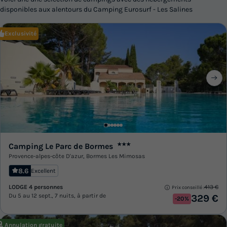
disponibles aux alentours du Camping Eurosurf - Les Salines
Exclusivité
Camping Le Parc de Bormes
★★★
Provence-alpes-côte D'azur
,
Bormes Les Mimosas
8.6
Excellent
LODGE 4 personnes
413 €
Prix conseillé :
Du 5 au 12 sept., 7 nuits, à partir de
329 €
-20%
Annulation gratuite