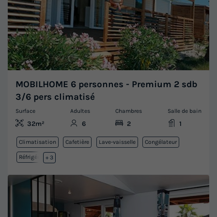
MOBILHOME 6 personnes - Premium 2 sdb
3/6 pers climatisé
Surface
Adultes
Chambres
Salle de bain
32m²
6
2
1
Climatisation
Cafetière
Lave-vaisselle
Congélateur
Réfrigérateur
+ 3