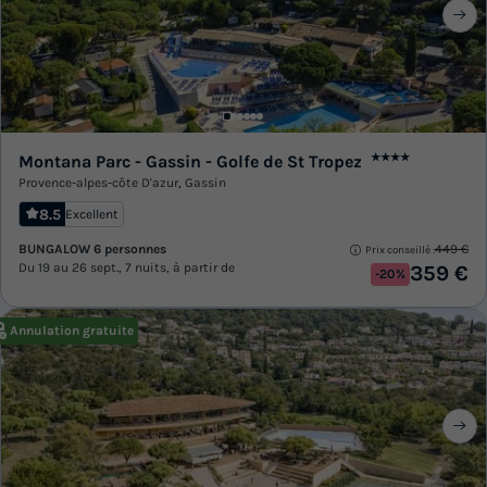
Montana Parc - Gassin - Golfe de St Tropez
★★★★
Provence-alpes-côte D'azur
,
Gassin
8.5
Excellent
BUNGALOW 6 personnes
449 €
Prix conseillé :
Du 19 au 26 sept., 7 nuits, à partir de
359 €
-20%
Annulation gratuite