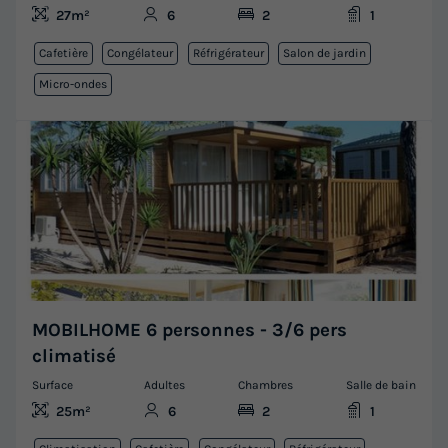
27m²
6
2
1
Cafetière
Congélateur
Réfrigérateur
Salon de jardin
Micro-ondes
MOBILHOME 6 personnes - 3/6 pers
climatisé
Surface
Adultes
Chambres
Salle de bain
25m²
6
2
1