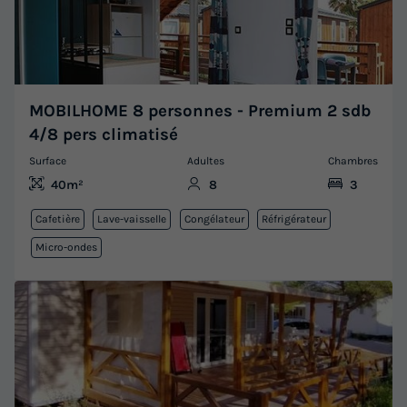
MOBILHOME 8 personnes - Premium 2 sdb
4/8 pers climatisé
Surface
Adultes
Chambres
40m²
8
3
Cafetière
Lave-vaisselle
Congélateur
Réfrigérateur
Micro-ondes