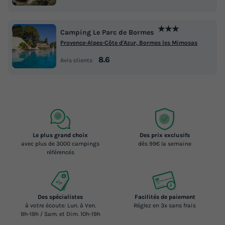
★★★
Camping Le Parc de Bormes
Provence-Alpes-Côte d'Azur, Bormes les Mimosas
8.6
Avis clients
Le plus grand choix
Des prix exclusifs
avec plus de 3000 campings
dès 99€ la semaine
référencés
Des spécialistes
Facilités de paiement
à votre écoute: Lun. à Ven.
Réglez en 3x sans frais
9h-19h / Sam. et Dim. 10h-19h