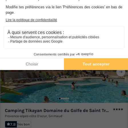
Camping Tikayan Les Palmiers
★★★★
Provence-alpes-côte D'azur
,
Hyères
8.1
Excellent
MOBILHOME 6 personnes
574 €
Prix conseillé :
Du 10 au 17 oct., 7 nuits, à partir de
269 €
-53%
Annulation gratuite
Camping Tikayan Domaine du Golfe de Saint Tropez
★★★★
Provence-alpes-côte D'azur
,
Grimaud
7.8
Très bon