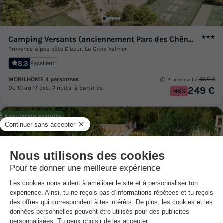
Camping Versants (anciennement Parc des Chênes)
★★★
Provence-alpes-côte D'azur
,
La Croix Valmer
8.3
Excellent
MOBILHOME 4 personnes
455 €
Prix conseillé :
Du 10 au 17 oct., 7 nuits, à partir de
249 €
-45%
Annulation gratuite