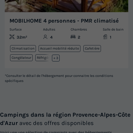
MOBILHOME 4 personnes - PMR climatisé
Surface
Adultes
Chambres
Salle de bain
32m²
4
2
1
Climatisation
Accueil mobilité réduite
Cafetière
Congélateur
Réfrigérateur
+ 3
*Consulter le détail de l'hébergement pour connaitre les conditions
spécifiques
Campings dans la région Provence-Alpes-Côte
d'Azur
avec des offres disponibles
Voici une une sélection de campings avec des hébergements