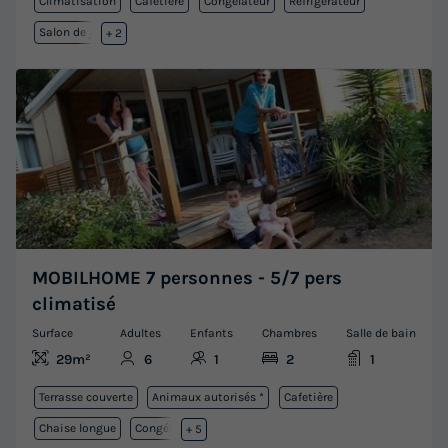
Climatisation
Cafetière
Congélateur
Réfrigérateur
Salon de jardin
+ 2
MOBILHOME 7 personnes - 5/7 pers
climatisé
Surface
Adultes
Enfants
Chambres
Salle de bain
29m²
6
1
2
1
Terrasse couverte
Animaux autorisés *
Cafetière
Chaise longue
Congélateur
+ 5