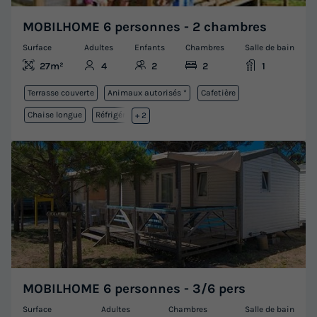
MOBILHOME 6 personnes - 2 chambres
Surface
Adultes
Enfants
Chambres
Salle de bain
27m²
4
2
2
1
Terrasse couverte
Animaux autorisés *
Cafetière
Chaise longue
Réfrigérateur
+ 2
MOBILHOME 6 personnes - 3/6 pers
Surface
Adultes
Chambres
Salle de bain