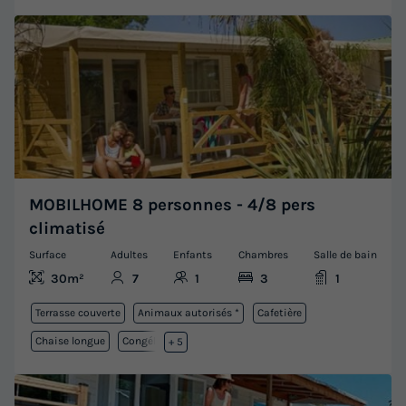
MOBILHOME 8 personnes - 4/8 pers
climatisé
Surface
Adultes
Enfants
Chambres
Salle de bain
30m²
7
1
3
1
Terrasse couverte
Animaux autorisés *
Cafetière
Chaise longue
Congélateur
+ 5