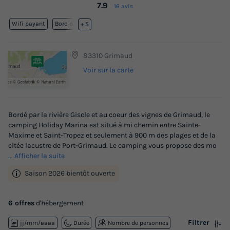
7.9
16 avis
Wifi payant
Bord de mer
+ 5
83310 Grimaud
Voir sur la carte
Bordé par la rivière Giscle et au coeur des vignes de Grimaud, le
camping Holiday Marina est situé à mi chemin entre Sainte-
Maxime et Saint-Tropez et seulement à 900 m des plages et de la
citée lacustre de Port-Grimaud. Le camping vous propose des mo
... Afficher la suite
Saison 2026 bientôt ouverte
6 offres
d'hébergement
Filtrer
jj/mm/aaaa
Durée
Nombre de personnes