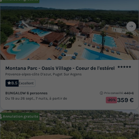
Montana Parc - Oasis Village - Coeur de l'estérel
★★★★★
Provence-alpes-côte D'azur
,
Puget Sur Argens
8.5
Excellent
BUNGALOW 6 personnes
449 €
Prix conseillé :
Du 19 au 26 sept., 7 nuits, à partir de
359 €
-20%
Annulation gratuite