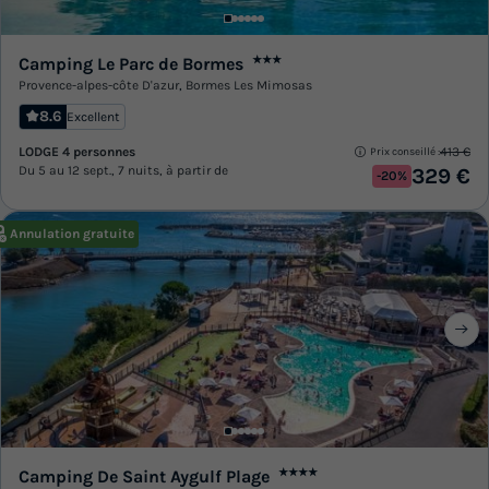
Camping Le Parc de Bormes
★★★
Provence-alpes-côte D'azur
,
Bormes Les Mimosas
8.6
Excellent
LODGE 4 personnes
413 €
Prix conseillé :
Du 5 au 12 sept., 7 nuits, à partir de
329 €
-20%
Annulation gratuite
Camping De Saint Aygulf Plage
★★★★