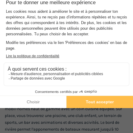
Les
Plus
de l'établissement
Appontements en bord de rivière avec accès direct
à la mer
A 900m de la plage et 600m de la ville de Port
Grimaud
Prestations de haute qualité
Bordé par la rivière Giscle et au coeur des vignes de Grimaud, le
camping Holiday Marina est situé à mi chemin entre Sainte-
Maxime et Saint-Tropez et seulement à 900 m des plages et de la
citée lacustre de Port-Grimaud. Le camping vous propose des
mobil-homes haut de gamme avec un coin cuisine équipée. Sur
place, vous trouverez une piscine, une club enfant, un terrain de
sports, un bar avec animations et diverses acivités. Le bord de
rivière permet l'apponements de bateaux mesurant jusqu'à 10