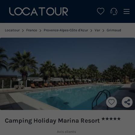
Locatour
France
Provence-Alpes-Côte d'Azur
Var
Grimaud
★★★★★
Camping Holiday Marina Resort
Avis clients