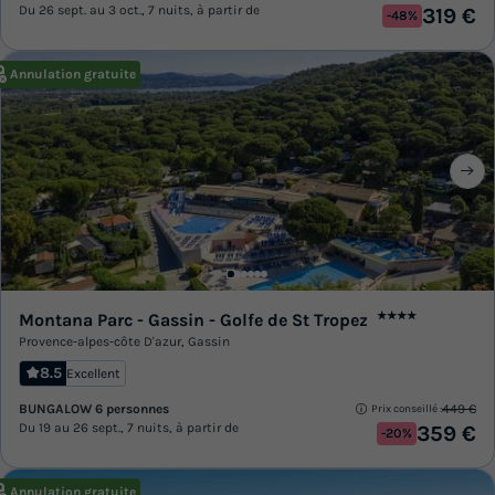
Du 26 sept. au 3 oct., 7 nuits, à partir de
319 €
-48%
Annulation gratuite
Montana Parc - Gassin - Golfe de St Tropez
★★★★
Provence-alpes-côte D'azur
,
Gassin
8.5
Excellent
BUNGALOW 6 personnes
449 €
Prix conseillé :
Du 19 au 26 sept., 7 nuits, à partir de
359 €
-20%
Annulation gratuite