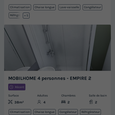
Climatisation
Chaise longue
Lave-vaisselle
Congélateur
Réfrigérateur
+ 5
MOBILHOME 4 personnes - EMPIRE 2
Récent
Surface
Adultes
Chambres
Salle de bain
38m²
4
2
2
Climatisation
Chaise longue
Congélateur
Réfrigérateur