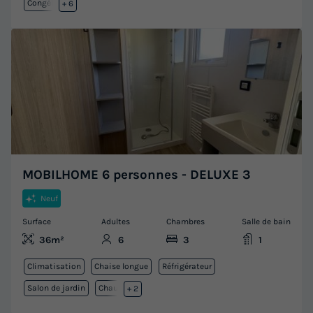
Congélateur
+ 6
MOBILHOME 6 personnes - DELUXE 3
Neuf
Surface
Adultes
Chambres
Salle de bain
36m²
6
3
1
Climatisation
Chaise longue
Réfrigérateur
Salon de jardin
Chauffage
+ 2