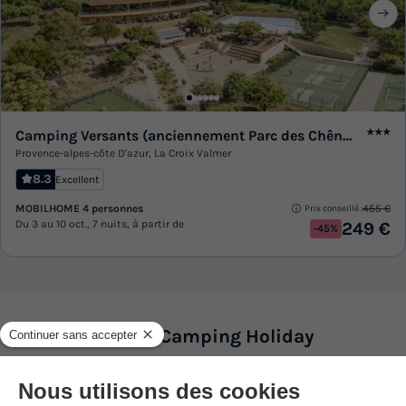
Camping Versants (anciennement Parc des Chênes)
★★★
Provence-alpes-côte D'azur
,
La Croix Valmer
8.3
Excellent
MOBILHOME 4 personnes
455 €
Prix conseillé :
Du 3 au 10 oct., 7 nuits, à partir de
249 €
-45%
Présentation de Camping Holiday
Marina Resort
Description, Accès, Points d’intérêts, Aux alentours