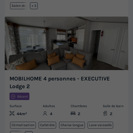
Salon de jardin
+ 3
MOBILHOME 4 personnes - EXECUTIVE
Lodge 2
Récent
Surface
Adultes
Chambres
Salle de bain
44m²
4
2
2
Climatisation
Cafetière
Chaise longue
Lave-vaisselle