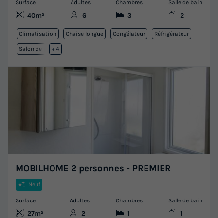
Surface
Adultes
Chambres
Salle de bain
40m²
6
3
2
Climatisation
Chaise longue
Congélateur
Réfrigérateur
Salon de jardin
+ 4
MOBILHOME 2 personnes - PREMIER
Neuf
Surface
Adultes
Chambres
Salle de bain
27m²
2
1
1