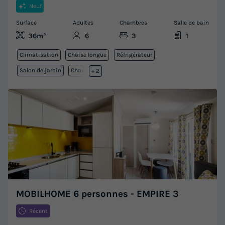
Neuf
Surface
Adultes
Chambres
Salle de bain
36m²
6
3
1
Climatisation
Chaise longue
Réfrigérateur
Salon de jardin
Chauffage
+ 2
MOBILHOME 6 personnes - EMPIRE 3
Récent