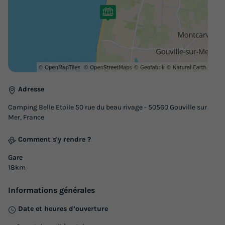
33m²
6
3
1
Animaux autorisés *
Cafetière
Réfrigérateur
Salon de jardin
Chauffage
+ 2
MOBILHOME 6 personnes - Confort Terrasse Côté Mer
Adresse
du
13/10/2026
au
20/10/2026
Modifier les dates
Camping Belle Etoile 50 rue du beau rivage - 50560 Gouville sur
Meilleur prix pour 7 nuits
Mer, France
552,20 €
Comment s'y rendre ?
Voir les logements
Gare
18km
Informations générales
Date et heures d’ouverture