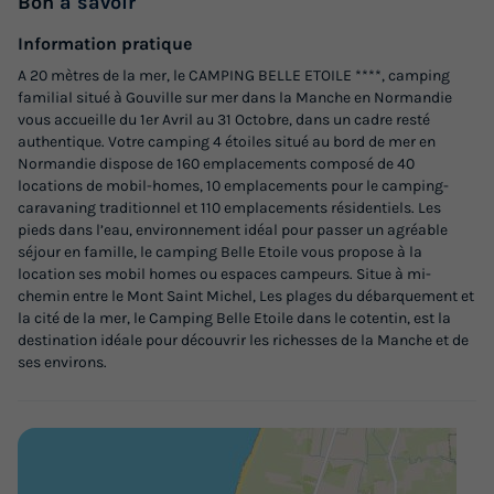
Bon
à savoir
Meilleur prix pour 7 nuits
Information pratique
495 €
A 20 mètres de la mer, le CAMPING BELLE ETOILE ****, camping
familial situé à Gouville sur mer dans la Manche en Normandie
Voir les logements
vous accueille du 1er Avril au 31 Octobre, dans un cadre resté
authentique. Votre camping 4 étoiles situé au bord de mer en
Normandie dispose de 160 emplacements composé de 40
locations de mobil-homes, 10 emplacements pour le camping-
caravaning traditionnel et 110 emplacements résidentiels. Les
pieds dans l’eau, environnement idéal pour passer un agréable
séjour en famille, le camping Belle Etoile vous propose à la
location ses mobil homes ou espaces campeurs. Situe à mi-
chemin entre le Mont Saint Michel, Les plages du débarquement et
la cité de la mer, le Camping Belle Etoile dans le cotentin, est la
destination idéale pour découvrir les richesses de la Manche et de
ses environs.
MOBILHOME 6 personnes - Confort
Terrasse Côté Mer
Annulation gratuite
Surface
Adultes
Chambres
Salle de bain