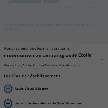
Surface
Adultes
Chambres
Salle de bain
23m²
4
2
1
Terrasse semi-couverte
Animaux autorisés *
Cafetière
*Consulter le détail de l'hébergement pour connaitre les conditions
spécifiques
Réfrigérateur
Salon de jardin
+ 3
Nous recherchons les meilleurs tarifs
MOBILHOME 4 personnes - Confort Terrasse
Présentation de Camping Belle Etoile
du
30/09/2026
au
07/10/2026
Modifier les dates
Description, Accès, Points d’intérêts, Aux alentours
Meilleur prix pour 7 nuits
440 €
Les
Plus
de l'établissement
Voir les logements
Accès direct à la mer
proximité des cabines de Gouville sur mer