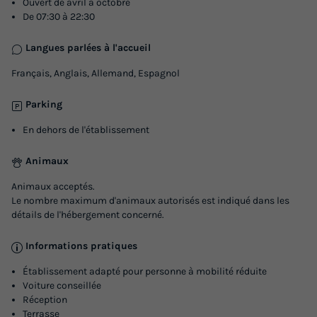
Ouvert de avril à octobre
De 07:30 à 22:30
Langues parlées à l'accueil
MOBILHOME 8 personnes - Confort
Français, Anglais, Allemand, Espagnol
Terrasse Couverte
Parking
Annulation gratuite
En dehors de l'établissement
Surface
Adultes
Chambres
Salle de bain
36m²
8
4
1
Animaux
Terrasse semi-couverte
Animaux autorisés *
Cafetière
Animaux acceptés.
Le nombre maximum d'animaux autorisés est indiqué dans les
Réfrigérateur
Salon de jardin
+ 2
détails de l'hébergement concerné.
Informations pratiques
MOBILHOME 8 personnes - Confort Terrasse Couverte
Établissement adapté pour personne à mobilité réduite
du
09/10/2026
au
16/10/2026
Voiture conseillée
Modifier les dates
Réception
Terrasse
Meilleur prix pour 7 nuits