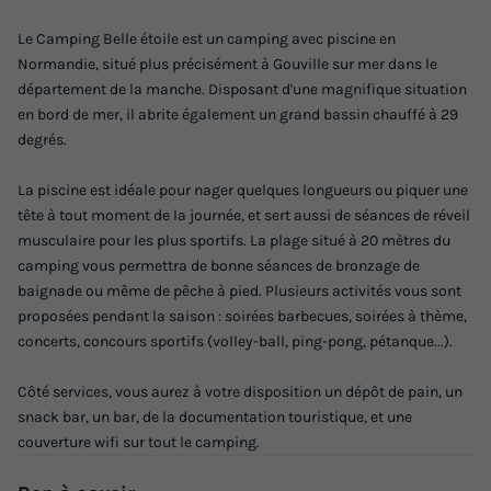
Le Camping Belle étoile est un camping avec piscine en
Normandie, situé plus précisément à Gouville sur mer dans le
département de la manche. Disposant d'une magnifique situation
en bord de mer, il abrite également un grand bassin chauffé à 29
degrés.
MOBILHOME 6 personnes - Confort
La piscine est idéale pour nager quelques longueurs ou piquer une
Annulation gratuite
Récent
tête à tout moment de la journée, et sert aussi de séances de réveil
musculaire pour les plus sportifs. La plage situé à 20 mètres du
Surface
Adultes
Chambres
Salle de bain
camping vous permettra de bonne séances de bronzage de
33m²
6
3
1
baignade ou même de pêche à pied. Plusieurs activités vous sont
Terrasse couverte
Animaux autorisés *
Cafetière
proposées pendant la saison : soirées barbecues, soirées à thème,
concerts, concours sportifs (volley-ball, ping-pong, pétanque...).
Réfrigérateur
Salon de jardin
+ 3
Côté services, vous aurez à votre disposition un dépôt de pain, un
snack bar, un bar, de la documentation touristique, et une
MOBILHOME 6 personnes - Confort
couverture wifi sur tout le camping.
du
13/09/2026
au
20/09/2026
Modifier les dates