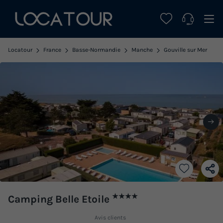
Locatour
France
Basse-Normandie
Manche
Gouville sur Mer
★★★★
Camping Belle Etoile
Avis clients