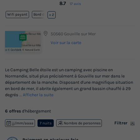
8.7
17 avis
Wifi payant
Bord de mer
+ 2
50560 Gouville sur Mer
Voir sur la carte
Le Camping Belle étoile est un camping avec piscine en
Normandie, situé plus précisément à Gouville sur mer dans le
département de la manche. Disposant d'une magnifique situation
en bord de mer, il abrite également un grand bassin chauffé à 29
degrés
... Afficher la suite
6 offres
d'hébergement
Filtrer
jj/mm/aaaa
7 nuits
Nombre de personnes
Paiement en plusieurs fois