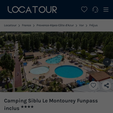
Locatour
France
Provence-Alpes-Côte d'Azur
Var
Fréjus
Camping Siblu Le Montourey Funpass
★★★★
inclus