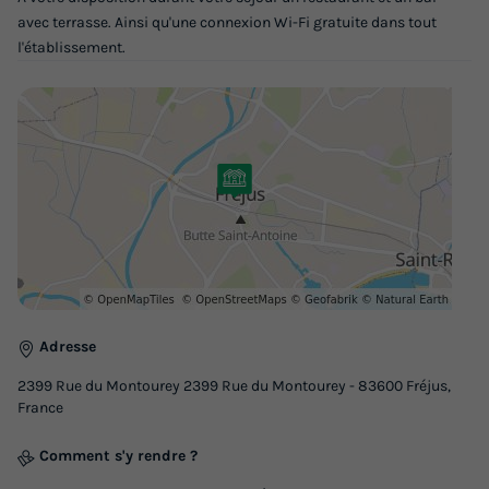
Mobilhome 8 personnes - Essentiel 3ch 8p Signature
avec terrasse. Ainsi qu'une connexion Wi-Fi gratuite dans tout
clim
l'établissement.
du
02/10/2026
au
09/10/2026
Modifier les dates
Meilleur prix pour 7 nuits
385 €
Voir les logements
Adresse
2399 Rue du Montourey 2399 Rue du Montourey - 83600 Fréjus,
France
Comment s'y rendre ?
Mobilhome 8 personnes - Bien-être 3ch 8p