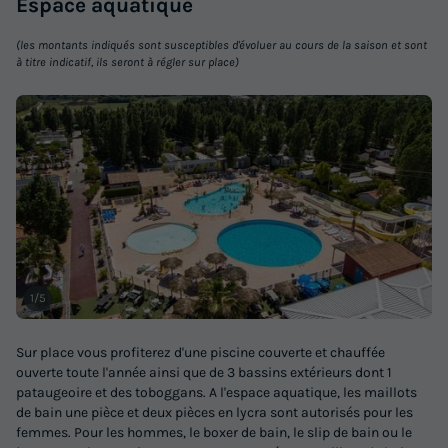
Espace
aquatique
(les montants indiqués sont susceptibles d'évoluer au cours de la saison et sont
à titre indicatif, ils seront à régler sur place)
Mobilhome 6 personnes - Bien-être 2ch 6p
Signature clim
Annulation gratuite
1/5
Surface
Adultes
Chambres
Salle de bain
36m²
6
2
1
Sur place vous profiterez d'une piscine couverte et chauffée
ouverte toute l'année ainsi que de 3 bassins extérieurs dont 1
Climatisation
Cafetière
Réfrigérateur
Salon de jardin
pataugeoire et des toboggans. A l'espace aquatique, les maillots
Micro-ondes
+ 1
de bain une pièce et deux pièces en lycra sont autorisés pour les
femmes. Pour les hommes, le boxer de bain, le slip de bain ou le