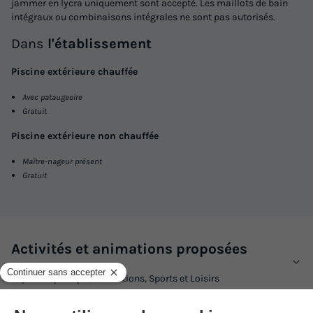
jammer en lycra uniquement sont accepté. Les maillots de bain
intégraux ou combinaisons intégrales ne sont pas autorisés.
Mobilhome 6 personnes - Bien-être 2ch 6p Signature
clim
Dans
l'établissement
du
14/10/2026
au
21/10/2026
Piscine extérieure chauffée
Modifier les dates
Meilleur prix pour 7 nuits
Avec pataugeoire
Gratuit
441 €
Piscine extérieure non chauffée
Voir les logements
Maître-nageur présent
Gratuit
Activités et animations proposées
Espace aquatique, Animations, Sports et Loisirs