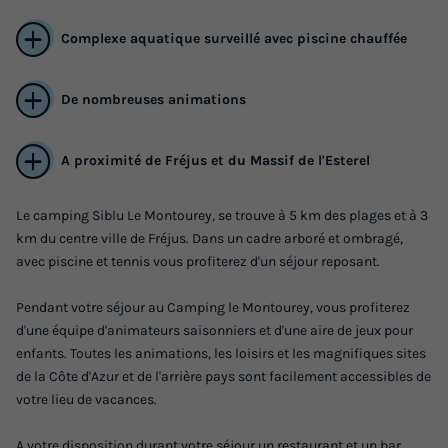
Complexe aquatique surveillé avec piscine chauffée
De nombreuses animations
A proximité de Fréjus et du Massif de l'Esterel
Le camping Siblu Le Montourey, se trouve à 5 km des plages et à 3
Mobilhome 8 personnes - Essentiel 3ch 8p
km du centre ville de Fréjus. Dans un cadre arboré et ombragé,
Signature clim
avec piscine et tennis vous profiterez d'un séjour reposant.
Annulation gratuite
Pendant votre séjour au Camping le Montourey, vous profiterez
Adultes
Chambres
Salle de bain
d'une équipe d'animateurs saisonniers et d'une aire de jeux pour
8
3
1
enfants. Toutes les animations, les loisirs et les magnifiques sites
de la Côte d'Azur et de l'arrière pays sont facilement accessibles de
Climatisation
Réfrigérateur
votre lieu de vacances.
A votre disposition durant votre séjour un restaurant et un bar