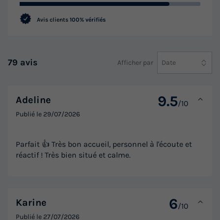
Avis clients
100% vérifiés
Mobilhome 6 personnes - Sérénité 2ch 6p Signature clim
du
19/09/2026
au
26/09/2026
Modifier les dates
79 avis
Afficher par
Date
Meilleur prix pour 7 nuits
490 €
9.5
Adeline
/10
Voir les logements
Publié le
29/07/2026
Parfait 👍 Très bon accueil, personnel à l'écoute et
réactif ! Très bien situé et calme.
6
Karine
/10
Publié le
27/07/2026