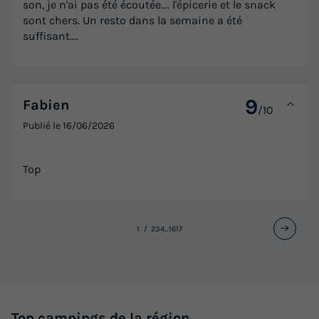
son, je n'ai pas été écoutée.... l'épicerie et le snack
sont chers. Un resto dans la semaine a été
suffisant....
9
Fabien
/10
Publié le
16/06/2026
Top
1
2
3
4
...
16
17
Top campings de la région