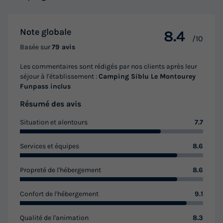
Note globale
8.4
/10
Basée sur
79 avis
Les commentaires sont rédigés par nos clients après leur
séjour à l'établissement :
Camping Siblu Le Montourey
Funpass inclus
Résumé des avis
Mobilhome 6 personnes - Sérénité 2ch 6p
Situation et alentours
7.7
Signature clim
Services et équipes
8.6
Annulation gratuite
Adultes
Chambres
Salle de bain
Propreté de l'hébergement
8.6
6
2
2
Confort de l'hébergement
9.1
Climatisation
Cafetière
Réfrigérateur
Salon de jardin
Micro-ondes
+ 1
Qualité de l'animation
8.3