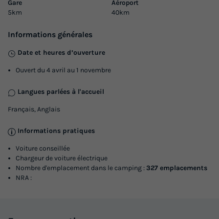
Gare
Aéroport
Signature clim
5km
40km
Annulation gratuite
Informations générales
Adultes
Chambres
Salle de bain
8
3
1
Date et heures d’ouverture
Climatisation
Cafetière
Réfrigérateur
Salon de jardin
Ouvert du 4 avril au 1 novembre
Micro-ondes
Langues parlées à l'accueil
Français, Anglais
Mobilhome 8 personnes - Bien-être 3ch 8p Signature
clim
Informations pratiques
du
22/10/2026
au
29/10/2026
Voiture conseillée
Modifier les dates
Chargeur de voiture électrique
Nombre d'emplacement dans le camping :
327 emplacements
Meilleur prix pour 7 nuits
NRA :
441 €
Voir les logements