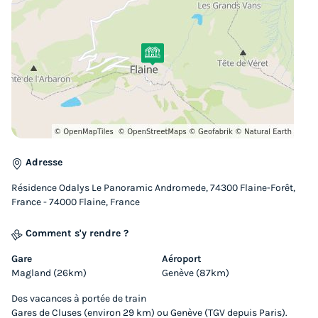
34m²
4
1
1
Accès wifi
Animaux autorisés *
Cafetière
Lave-vaisselle
Réfrigérateur
+ 3
APPARTEMENT 4 personnes - 2 pièces
du
09/01/2027
au
16/01/2027
Modifier les dates
Adresse
Meilleur prix pour 7 nuits
Résidence Odalys Le Panoramic Andromede, 74300 Flaine-Forêt,
1 349 €
France - 74000 Flaine, France
Voir les logements
Comment s'y rendre ?
Gare
Aéroport
Magland (26km)
Genève (87km)
Des vacances à portée de train
Gares de Cluses (environ 29 km) ou Genève (TGV depuis Paris).