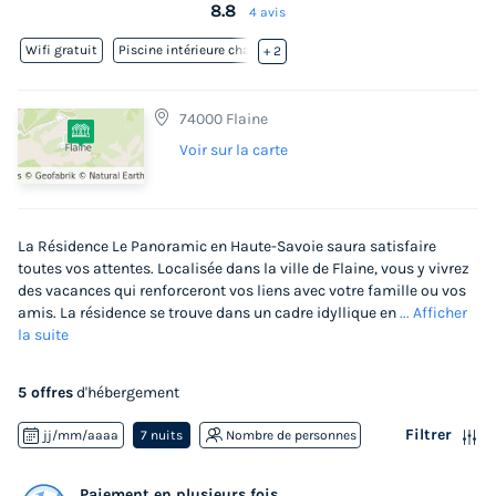
8.8
4 avis
Wifi gratuit
Piscine intérieure chauffée
+ 2
74000 Flaine
Voir sur la carte
La Résidence Le Panoramic en Haute-Savoie saura satisfaire
toutes vos attentes. Localisée dans la ville de Flaine, vous y vivrez
des vacances qui renforceront vos liens avec votre famille ou vos
amis. La résidence se trouve dans un cadre idyllique en
... Afficher
la suite
5 offres
d'hébergement
Filtrer
jj/mm/aaaa
7 nuits
Nombre de personnes
Paiement en plusieurs fois