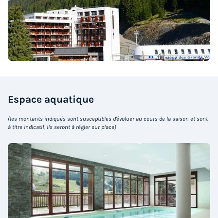
1 539 €
Voir la carte
Voir les logements
Espace
aquatique
(les montants indiqués sont susceptibles d'évoluer au cours de la saison et sont
à titre indicatif, ils seront à régler sur place)
APPARTEMENT 7 personnes - 3 pièces coin
Montagne
Annulation gratuite
Surface
Adultes
Chambres
Salle de bain
55m²
7
2
1