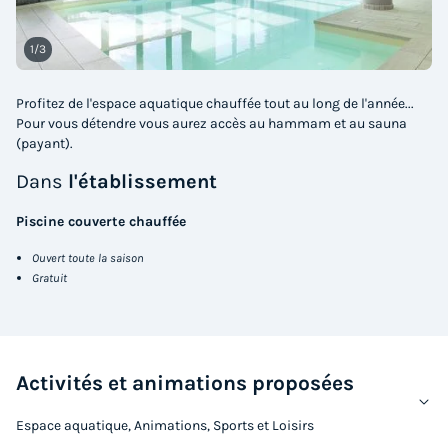
Accès wifi
Animaux autorisés *
Cafetière
Lave-vaisselle
Réfrigérateur
+ 3
1/3
Profitez de l'espace aquatique chauffée tout au long de l'année...
APPARTEMENT 7 personnes - 3 pièces coin Montagne
Pour vous détendre vous aurez accès au hammam et au sauna
du
13/03/2027
au
20/03/2027
(payant).
Modifier les dates
Dans
l'établissement
Meilleur prix pour 7 nuits
Piscine couverte chauffée
1 669 €
Ouvert toute la saison
Voir les logements
Gratuit
Activités et animations proposées
Espace aquatique, Animations, Sports et Loisirs