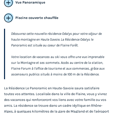
Vue Panoramique
Piscine couverte chauffée
Découvrez cette nouvelle résidence Odalys pour votre séjour de
APPARTEMENT 6 personnes - 2 pièces
haute montagne en Haute Savoie. La Résidence Odalys le
Panoramic est située au coeur de Flaine Forêt.
cabine
Annulation gratuite
Votre location de vacances au ski vous offre une vue imprenable
sur la Montagne et ses sommets. Accès au centre de la station,
Surface
Adultes
Chambres
Salle de bain
Flaine Forum à l'office de tourisme et aux commerces, grâce aux
42m²
6
1
1
ascenseurs publics situés à moins de 100 m de la Résidence.
Accès wifi
Animaux autorisés *
Cafetière
Lave-vaisselle
Réfrigérateur
+ 3
La Résidence Le Panoramic en Haute-Savoie saura satisfaire
toutes vos attentes. Localisée dans la ville de Flaine, vous y vivrez
des vacances qui renforceront vos liens avec votre famille ou vos
amis. La résidence se trouve dans un cadre idyllique en Rhône-
APPARTEMENT 6 personnes - 2 pièces cabine
Alpes, à quelques kilomètres de la gare de Magland et de l'aéroport
du
20/03/2027
au
27/03/2027