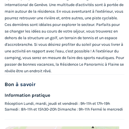
international de Genève. Une multitude d'activités sont à portée de
Modifier les dates
main autour de la résidence. En vous aventurant à l'extérieur, vous
Meilleur prix pour 7 nuits
pourrez retrouver une rivière et, entre autres, une piste cyclable.
1 249 €
Ces dernières sont idéales pour explorer le secteur. Parfaits pour
se changer les idées au cours de votre séjour, vous trouverez en
Voir les logements
dehors de la structure un golf, un terrain de tennis et un espace
d'accrobranche. Si vous désirez profiter du soleil pour vous livrer à
une activité en rapport avec l'eau, c'est possible ! A l'extérieur du
camping, vous serez en mesure de faire des sports nautiques. Pour
passer de bonnes vacances, la Résidence Le Panoramic à Flaine se
révèle être un endroit rêvé.
Bon
à savoir
Information pratique
Réception Lundi, mardi, jeudi et vendredi : 9h-11h et 17h-19h
APPARTEMENT 4 personnes - 2 pièces
Samedi : 8h-11h et 15h30-20h Dimanche : 9h-11h Fermé le mercredi
Annulation gratuite
Surface
Adultes
Chambres
Salle de bain