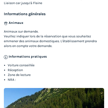
Liaison car jusqu’à Flaine
Informations générales
Animaux
APPARTEMENT 6 personnes - 3 pièces
Animaux sur demande.
Annulation gratuite
Veuillez indiquer lors de la réservation que vous souhaitez
emmener des animaux domestiques. L'établissement prendra
Surface
Adultes
Chambres
Salle de bain
alors en compte votre demande.
58m²
6
2
2
Informations pratiques
Accès wifi
Animaux autorisés *
Cafetière
Lave-vaisselle
Voiture conseillée
Réfrigérateur
+ 3
Réception
Zone de lecture
NRA :
APPARTEMENT 6 personnes - 3 pièces
du
03/04/2027
au
10/04/2027
Modifier les dates
Meilleur prix pour 7 nuits