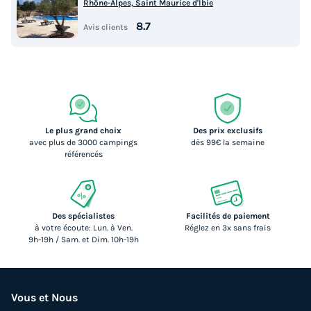
Rhône-Alpes, Saint Maurice d'Ibie
8.7
Avis clients
Le plus grand choix
Des prix exclusifs
avec plus de 3000 campings
dès 99€ la semaine
référencés
Des spécialistes
Facilités de paiement
à votre écoute: Lun. à Ven.
Réglez en 3x sans frais
9h-19h / Sam. et Dim. 10h-19h
Vous et Nous