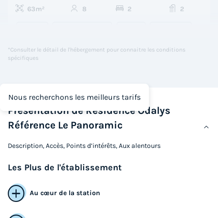
63m²
8
2
2
Accès wifi
Animaux autorisés *
Cafetière
Lave-vaisselle
Réfrigérateur
+ 3
*Consulter le détail de l'hébergement pour connaitre les conditions
spécifiques
APPARTEMENT 8 personnes - 3 pièces cabine
du
22/08/2026
au
29/08/2026
Nous recherchons les meilleurs tarifs
Modifier les dates
Présentation de Résidence Odalys
Meilleur prix pour 7 nuits
Référence Le Panoramic
779 €
-30%
545,30 €
Description, Accès, Points d’intérêts, Aux alentours
d'économie
Prix de comparaison
Les
Plus
de l'établissement
Voir les logements
Au cœur de la station