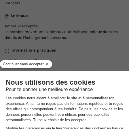
Français
Animaux
Animaux acceptés.
Le nombre maximum d'animaux autorisés est indiqué dans les
détails de l'hébergement concerné.
Informations pratiques
Voiture conseillée
Réception
Nombre d'emplacement dans le camping :
50 emplacements
Nombre d'hébergement dans le camping :
1 hébergement
Nombre d'emplacement nu dans le camping :
4 emplacements
nus
NRA :
Espace
aquatique