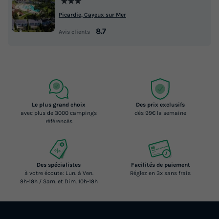
★★★
Picardie, Cayeux sur Mer
8.7
Avis clients
Le plus grand choix
Des prix exclusifs
avec plus de 3000 campings
dès 99€ la semaine
référencés
Des spécialistes
Facilités de paiement
à votre écoute: Lun. à Ven.
Réglez en 3x sans frais
9h-19h / Sam. et Dim. 10h-19h