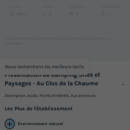
Surface
Adultes
Chambres
Salle de bain
28m²
6
2
1
Accès wifi
Barbecue
Cafetière
Réfrigérateur
Salon de jardin
+ 3
*Consulter le détail de l'hébergement pour connaitre les conditions
spécifiques
BUNGALOW 6 personnes - Bouleau avec sanitaires
du
05/09/2026
au
12/09/2026
Nous recherchons les meilleurs tarifs
Modifier les dates
Présentation de Camping Sites et
Meilleur prix pour 7 nuits
Paysages - Au Clos de la Chaume
556,80 €
Description, Accès, Points d’intérêts, Aux alentours
Voir les logements
Les
Plus
de l'établissement
Environnement naturel