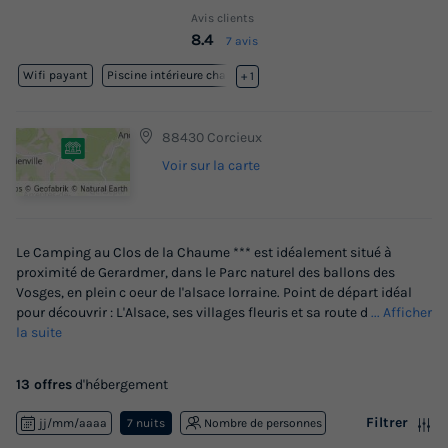
Avis clients
8.4
7 avis
Wifi payant
Piscine intérieure chauffée
+ 1
88430 Corcieux
Voir sur la carte
Le Camping au Clos de la Chaume *** est idéalement situé à
proximité de Gerardmer, dans le Parc naturel des ballons des
Vosges, en plein c oeur de l'alsace lorraine. Point de départ idéal
pour découvrir : L'Alsace, ses villages fleuris et sa route d
... Afficher
la suite
13 offres
d'hébergement
Filtrer
jj/mm/aaaa
7 nuits
Nombre de personnes