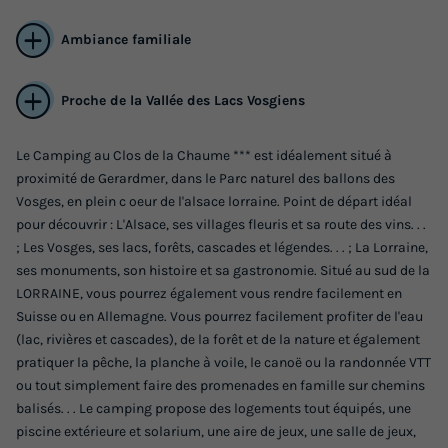
Ambiance familiale
Proche de la Vallée des Lacs Vosgiens
BUNGALOW 5 personnes - Chêne 28 m²
Le Camping au Clos de la Chaume *** est idéalement situé à
avec terrasse bois semi-couverte
proximité de Gerardmer, dans le Parc naturel des ballons des
Vosges, en plein c oeur de l'alsace lorraine. Point de départ idéal
Annulation gratuite
pour découvrir : L'Alsace, ses villages fleuris et sa route des vins. . .
Surface
Adultes
Chambres
Salle de bain
; Les Vosges, ses lacs, forêts, cascades et légendes. . . ; La Lorraine,
28m²
5
2
1
ses monuments, son histoire et sa gastronomie. Situé au sud de la
LORRAINE, vous pourrez également vous rendre facilement en
Terrasse semi-couverte
Cafetière
Chaise longue
Suisse ou en Allemagne. Vous pourrez facilement profiter de l'eau
Réfrigérateur
Salon de jardin
+ 3
(lac, rivières et cascades), de la forêt et de la nature et également
pratiquer la pêche, la planche à voile, le canoë ou la randonnée VTT
ou tout simplement faire des promenades en famille sur chemins
BUNGALOW 5 personnes - Chêne 28 m² avec terrasse bois
balisés. . . Le camping propose des logements tout équipés, une
semi-couverte
piscine extérieure et solarium, une aire de jeux, une salle de jeux,