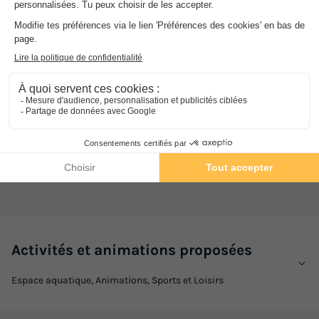
CHALET 6 personnes - Montagne
du
05/09/2026
au
12/09/2026
Modifier les dates
1/3
Meilleur prix pour 7 nuits
666 €
Dans
l'établissement
Voir les logements
Piscine couverte chauffée
Ouvert du 1 mai au 20 septembre
Gratuit
Activités et animations proposées
Espace aquatique, Animations, Sports et Loisirs
MOBILHOME 6 personnes - Bungalow