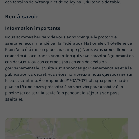
du
06/09/2026
au
13/09/2026
des terrains de pétanque et de volley ball, du tennis de table.
Modifier les dates
Bon
à savoir
Meilleur prix pour 7 nuits
592,80 €
Information importante
Nous sommes heureux de vous annoncer que le protocole
Voir les logements
sanitaire recommandé par la Fédération Nationale d’Hôtellerie de
Plein Air a été mis en place au camping. Nous vous conseillons de
souscrire à l’assurance annulation qui vous couvrira également en
cas de COVID ou cas contact. (pas en cas de décision
gouvernementale…) Suite aux annonces gouvernementales et à la
publication du décret, vous êtes nombreux à nous questionner sur
le pass sanitaire. À compter du 21/07/2021, chaque personne de
plus de 18 ans devra présenter à son arrivée pour accéder à la
piscine (et ce sera la seule fois pendant le séjour!) son pass
sanitaire.
TENTE TOILE ET BOIS 5 personnes - ZEN
Annulation gratuite
Surface
Adultes
Chambres