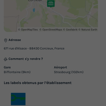
30m²
5
2
Terrasse semi-couverte
Réfrigérateur
Salon de jardin
Micro-ondes
TENTE TOILE ET BOIS 5 personnes - ZEN
Adresse
du
12/09/2026
au
19/09/2026
671 rue d'Alsace - 88430 Corcieux, France
Modifier les dates
Meilleur prix pour 7 nuits
Comment s'y rendre ?
608,40 €
Gare
Aéroport
Biffontaine (9km)
Strasbourg (102km)
Voir les logements
Les labels obtenus par l’établissement