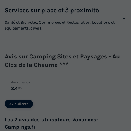
Sapin - 32m² avec terrasse en bois semi-
Services sur place et à proximité
couverte
Annulation gratuite
Santé et Bien-être, Commerces et Restauration, Locations et
équipements, divers
Surface
Adultes
Chambres
Salle de bain
32m²
6
3
1
Terrasse semi-couverte
Cafetière
Congélateur
Avis sur Camping Sites et Paysages - Au
Réfrigérateur
Salon de jardin
+ 3
Clos de la Chaume
★★★
MOBILHOME 6 personnes - Bungalow Sapin - 32m² avec
Avis clients
terrasse en bois semi-couverte
8.4
/10
du
09/09/2026
au
16/09/2026
Modifier les dates
Avis clients
Meilleur prix pour 7 nuits
777,60 €
Les 7 avis des utilisateurs Vacances-
Campings.fr