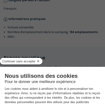
Langues parlées à l'accueil
Français
Voir les logements
Informations pratiques
Voiture conseillée
Nombre d'emplacement dans le camping :
94 emplacements
NRA :
Espace
aquatique
CHALET 6 personnes - Montagne
(les montants indiqués sont susceptibles d'évoluer au cours de la saison et sont
à titre indicatif, ils seront à régler sur place)
Surface
Adultes
Chambres
Salle de bain
35m²
6
2
1
Terrasse couverte
Cafetière
Réfrigérateur
Salon de jardin
Chauffage
+ 3