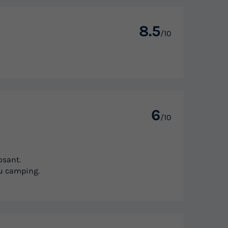
8.5
/10
6
/10
osant.
 du camping.