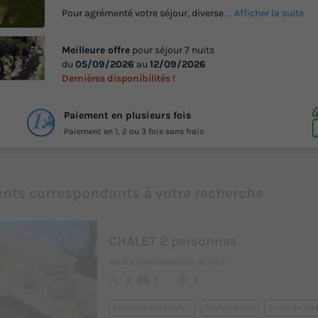
Pour agrémenté votre séjour, diverse
... Afficher la suite
Meilleure offre
pour séjour 7 nuits
du
05/09/2026
au
12/09/2026
Dernières disponibilités !
Paiement en plusieurs fois
Paiement en 1, 2 ou 3 fois sans frais
nts correspondants à votre recherche
CHALET 2 personnes
Adultes
Chambres
Salle de bain
2
1
1
Animaux autorisés *
Réfrigérateur
Salon de jar