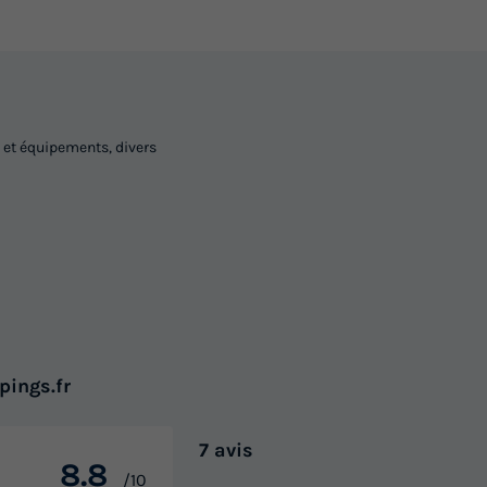
 et équipements, divers
pings.fr
7 avis
8.8
/10