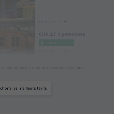
En savoir plus
CHALET 3 personnes
Annulation gratuite
Adultes
Chambres
Salle de bain
3
1
1
Animaux autorisés *
Réfrigérateur
Salon de jar
l de l'hébergement pour connaitre les conditions spécifiques
En savoir plus
chons les meilleurs tarifs
MOBILHOME 4 personnes - 2 cha
Adultes
Chambres
Salle de bain
4
2
1