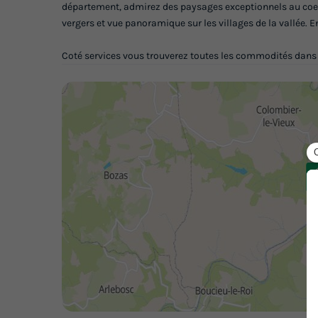
département, admirez des paysages exceptionnels au coeu
vergers et vue panoramique sur les villages de la vallée. E
Coté services vous trouverez toutes les commodités dan