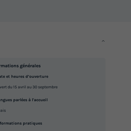
Meilleur prix pour 7 nuits
din
350 €
Voir les logements
rmations générales
te et heures d’ouverture
vert du 15 avril au 30 septembre
ngues parlées à l'accueil
ais
nformations pratiques