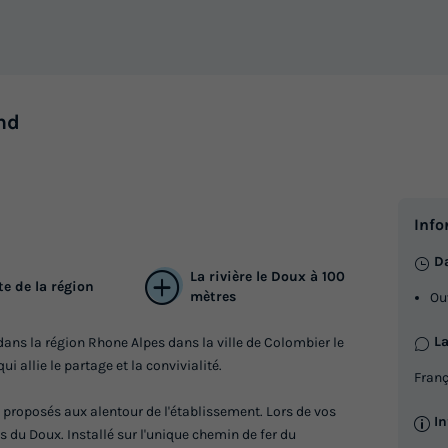
Animaux autorisés *
Réfrigérateur
Salon de jar
nd
En savoir plus
Info
Da
La rivière le Doux à 100
e de la région
mètres
Ou
La
ans la région Rhone Alpes dans la ville de Colombier le
 allie le partage et la convivialité.
Franç
 proposés aux alentour de l'établissement. Lors de vos
I
 du Doux. Installé sur l'unique chemin de fer du