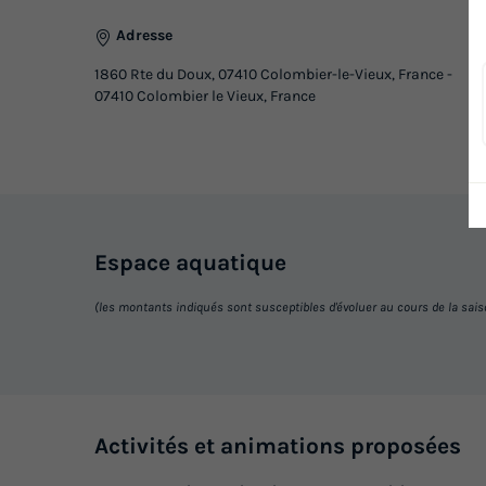
Adresse
1860 Rte du Doux, 07410 Colombier-le-Vieux, France -
07410 Colombier le Vieux, France
Espace
aquatique
(les montants indiqués sont susceptibles d'évoluer au cours de la saison 
Activités et animations proposées