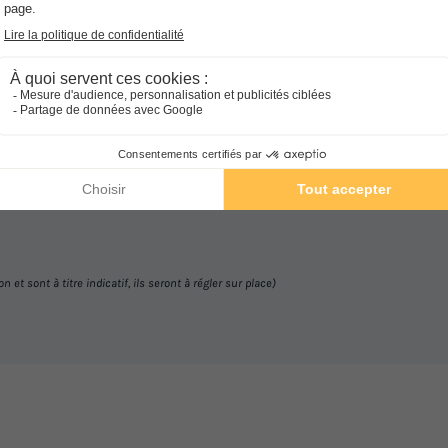
Comment s'y rendre ?
Gare
Aéroport
16km
Lyon (118km)
et sont à titre indicatif, ils seront à régler sur place)