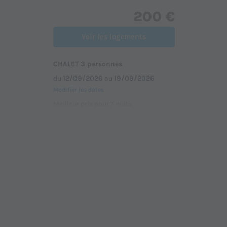
200 €
Voir les logements
CHALET 3 personnes
du
12/09/2026
au
19/09/2026
Modifier les dates
Meilleur prix pour 7 nuits
din
250 €
Voir les logements
MOBILHOME 4 personnes - 2
mbres
chambres
du
05/09/2026
au
12/09/2026
Modifier les dates