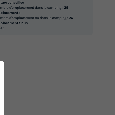
iture conseillée
mbre d'emplacement dans le camping :
26
placements
mbre d'emplacement nu dans le camping :
26
placements nus
A :