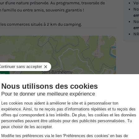
r d'une nature préservée. Au programme, traversée de
Vo
No
n famille ou entre amis, souvenirs garantis !
em
No
s les commerces situés à 2 km du camping.
em
NR