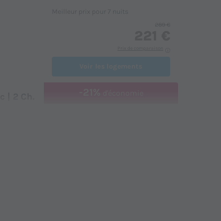
Meilleur prix pour 7 nuits
289 €
221 €
Prix de comparaison
Voir les logements
-21%
d'économie
 | 2 Ch.
MOBILHOME 4 personnes - Classic |
2 Ch. | 4 Pers. | Terrasse simple |
Clim
du
11/09/2026
au
18/09/2026
Modifier les dates
Meilleur prix pour 7 nuits
317 €
249 €
Prix de comparaison