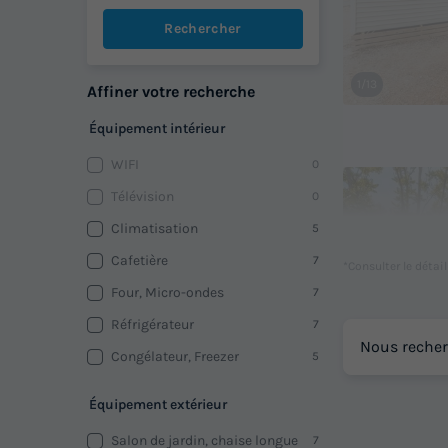
Rechercher
1/13
Affiner votre recherche
Équipement intérieur
WIFI
0
Télévision
0
Climatisation
5
Cafetière
7
*Consulter le détai
Four, Micro-ondes
7
Réfrigérateur
7
Nous recher
Congélateur, Freezer
5
1/18
Équipement extérieur
Salon de jardin, chaise longue
7