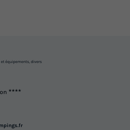
 et équipements, divers
ron
★★★★
mpings.fr