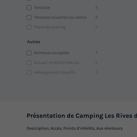
Terrasse
5
Terrasse couverte (ou semi)
2
Place de parking
0
Autres
Animaux acceptés
7
Accueil mobilité réduite
0
Hébergement chauffé
0
Présentation de Camping Les Rives 
Description, Accès, Points d’intérêts, Aux alentours