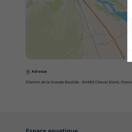
Adresse
Chemin de la Grande Bastide - 84460 Cheval Blanc, Franc
Espace
aquatique