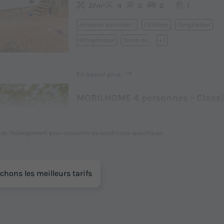
27m²
4
2
2
1
Animaux autorisés *
Cafetière
Congélateur
Réfrigérateur
Salon de jardin
+ 1
En savoir plus
MOBILHOME 4 personnes - Classic
| 4 Pers. | Terrasse simple | Clim
Annulation gratuite
l de l'hébergement pour connaitre les conditions spécifiques
Surface
Adultes
Chambres
Salle de bain
20m²
4
2
1
chons les meilleurs tarifs
Animaux autorisés *
Cafetière
Congélateur
Réfrigérateur
Salon de jardin
+ 1