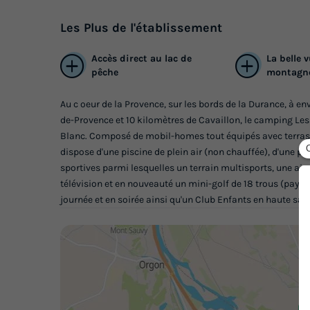
Les
Plus
de l'établissement
Accès direct au lac de
La belle v
pêche
montagn
Au c oeur de la Provence, sur les bords de la Durance, à 
de-Provence et 10 kilomètres de Cavaillon, le camping Le
Blanc. Composé de mobil-homes tout équipés avec terra
dispose d'une piscine de plein air (non chauffée), d'une p
sportives parmi lesquelles un terrain multisports, une aire
télévision et en nouveauté un mini-golf de 18 trous (paya
journée et en soirée ainsi qu'un Club Enfants en haute sai