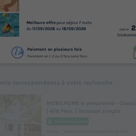
Meilleure offre
pour séjour 7 nuits
2
du
11/09/2026
au
18/09/2026
289 €
Prix de comp
 32
Paiement en plusieurs fois
otos
Paiement en 1, 2 ou 3 fois sans frais
nts correspondants à votre recherche
MOBILHOME 6 personnes - Classic
| 4/6 Pers. | Terrasse simple
Annulation gratuite
Surface
Adultes
Enfants
Chambres
Salle de bain