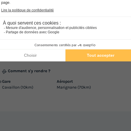
Réfrigérateur
Salon de jardin
+ 1
En savoir plus
MOBILHOME 6 personnes - Mobil
Comfort | 3 Ch. | 6 Pers. | Terrass
surélevée | Clim.
Surface
Adultes
Chambres
Salle de bain
Comment s'y rendre ?
30m²
6
3
1
e
Gare
Aéroport
Terrasse semi-couverte
Animaux autorisés *
Caf
Cavaillon (10km)
Marignane (70km)
Réfrigérateur
Salon de jardin
+ 1
En savoir plus