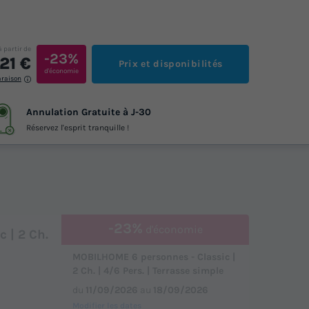
à partir de
-23%
21 €
Prix et disponibilités
d'économie
araison
Annulation Gratuite à J-30
Réservez l'esprit tranquille !
-23%
d'économie
 | 2 Ch.
MOBILHOME 6 personnes - Classic |
2 Ch. | 4/6 Pers. | Terrasse simple
du
11/09/2026
au
18/09/2026
Modifier les dates