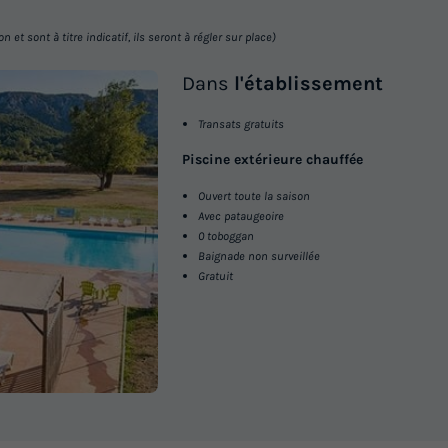
MOBILHOME 6 personnes - Classic
et sont à titre indicatif, ils seront à régler sur place)
| 6 Pers. | Terrasse surélevée | Cli
Dans
l'établissement
Surface
Adultes
Chambres
Salle de bain
20m²
6
3
1
Transats gratuits
Terrasse semi-couverte
Animaux autorisés *
Caf
Piscine extérieure chauffée
Congélateur
Réfrigérateur
+ 2
Ouvert toute la saison
Avec pataugeoire
0 toboggan
Baignade non surveillée
Gratuit
En savoir plus