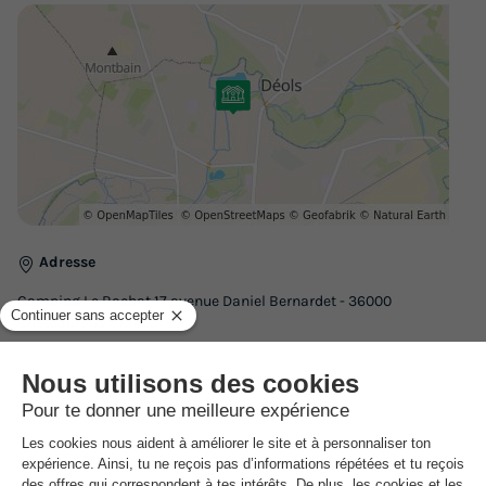
Adresse
Camping Le Rochat 17 avenue Daniel Bernardet - 36000
Chateauroux, France
Comment s'y rendre ?
Gare
3km
Les labels obtenus par l’établissement