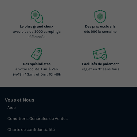
PILOTIS climatisée 2 chambres
du
07/10/2026
au
14/10/2026
Modifier les dates
Le plus grand choix
Des prix exclusifs
Meilleur prix pour 7 nuits
avec plus de 3000 campings
dès 99€ la semaine
référencés
595 €
-10%
535,50 €
d'économie
Prix de comparaison
Des spécialistes
Facilités de paiement
Voir les logements
à votre écoute: Lun. à Ven.
Réglez en 3x sans frais
9h-19h / Sam. et Dim. 10h-19h
Vous et Nous
Aide
Conditions Générales de Ventes
Charte de confidentialité