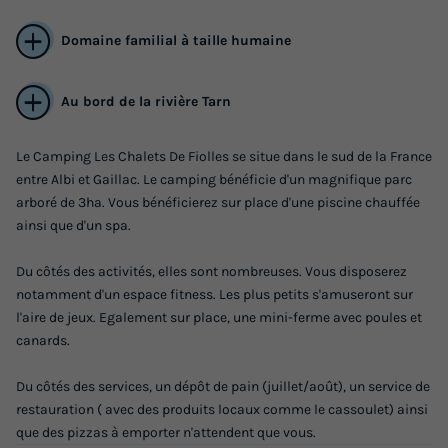
Prix de comparaison
Domaine familial à taille humaine
Voir les logements
Au bord de la rivière Tarn
Le Camping Les Chalets De Fiolles se situe dans le sud de la France
entre Albi et Gaillac. Le camping bénéficie d'un magnifique parc
arboré de 3ha. Vous bénéficierez sur place d'une piscine chauffée
ainsi que d'un spa.
Du côtés des activités, elles sont nombreuses. Vous disposerez
notamment d'un espace fitness. Les plus petits s'amuseront sur
CHALET 4 personnes - CHALET LOFT
l'aire de jeux. Egalement sur place, une mini-ferme avec poules et
CONFORT - 1 grande pièce - clim - TV - BBQ
canards.
- Ménage* - 35m2 + terrasse couverte de
14m2
Du côtés des services, un dépôt de pain (juillet/août), un service de
restauration ( avec des produits locaux comme le cassoulet) ainsi
Annulation gratuite
que des pizzas à emporter n'attendent que vous.
Adultes
Salle de bain