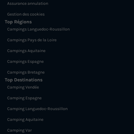
BUNGALOW 4 personnes - 2 chambres
Assurance annulation
climatisé - 33m2 + terrasse couverte
Gestion des cookies
Annulation gratuite
Top Régions
Campings Languedoc-Roussillon
Surface
Adultes
Chambres
Salle de bain
33m²
4
2
1
Campings Pays de la Loire
Terrasse couverte
Climatisation
Voir le plan 2D
Campings Aquitaine
Barbecue
Cafetière
Congélateur
+ 4
Campings Espagne
Campings Bretagne
Top Destinations
BUNGALOW 4 personnes - 2 chambres climatisé - 33m2 +
terrasse couverte
Camping Vendée
du
14/09/2026
au
21/09/2026
Camping Espagne
Modifier les dates
Camping Languedoc-Roussillon
Meilleur prix pour 7 nuits
546 €
Camping Aquitaine
Camping Var
Voir les logements