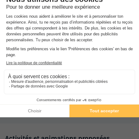
BUNGALOW 4 personnes - 2 chambres climatisé - 31m2 +
terrasse couverte
1/3
du
21/09/2026
au
28/09/2026
Modifier les dates
SPA ouvert de mi-juin à mi-septembre. Short de plage non autorisé
Meilleur prix pour 7 nuits
(uniquement shorty ou maillot de bain) Les sanitaires de la
piscine sont accessibles à tous (PMR)
530 €
-10%
477 €
d'économie
Dans
l'établissement
Prix de comparaison
Transats gratuits
Voir les logements
Piscine extérieure chauffée
Ouvert de mai à septembre
Bain à remous
Gratuit
Activités et animations proposées