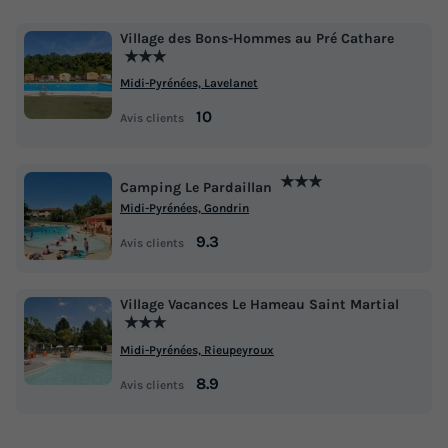
Village des Bons-Hommes au Pré Cathare
★★★
Midi-Pyrénées, Lavelanet
10
Avis clients
TENTE TOILE ET BOIS 5 personnes -
CABANE LODGE sur PILOTIS climatisée 2
★★★
Camping Le Pardaillan
chambres
Midi-Pyrénées, Gondrin
Annulation gratuite
Neuf
9.3
Avis clients
Surface
Adultes
Chambres
Salle de bain
35m²
5
2
1
Village Vacances Le Hameau Saint Martial
★★★
Terrasse couverte
Climatisation
Cafetière
Lave-vaisselle
Midi-Pyrénées, Rieupeyroux
Congélateur
+ 5
8.9
Avis clients
TENTE TOILE ET BOIS 5 personnes - CABANE LODGE sur