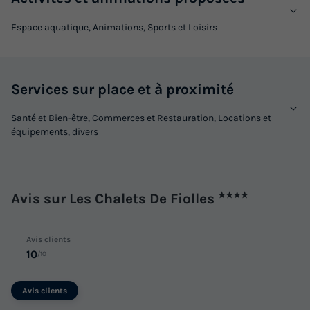
CHALET 4 personnes - 2 chambres
Espace aquatique, Animations, Sports et Loisirs
climatisé CONFORT - 35m2+terrasse
couverte 14m2
Annulation gratuite
Services sur place et à proximité
Surface
Adultes
Chambres
Salle de bain
Santé et Bien-être, Commerces et Restauration, Locations et
35m²
4
2
1
équipements, divers
Terrasse couverte
Climatisation
Cafetière
Congélateur
Réfrigérateur
+ 4
Avis sur Les Chalets De Fiolles
★★★★
CHALET 4 personnes - 2 chambres climatisé CONFORT -
35m2+terrasse couverte 14m2
Avis clients
10
/10
du
26/09/2026
au
03/10/2026
Modifier les dates
Meilleur prix pour 7 nuits
Avis clients