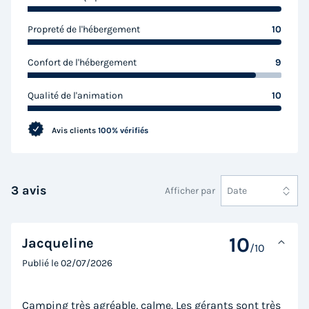
490 €
Propreté de l'hébergement
10
Voir les logements
Confort de l'hébergement
9
Qualité de l'animation
10
Avis clients
100% vérifiés
3 avis
Afficher par
Date
MOBILHOME 6 personnes - PREMIUM
10
Annulation gratuite
Jacqueline
/10
Surface
Adultes
Chambres
Salle de bain
Publié le
02/07/2026
38m²
6
3
1
Camping très agréable, calme. Les gérants sont très
Terrasse couverte
Animaux autorisés *
Cafetière