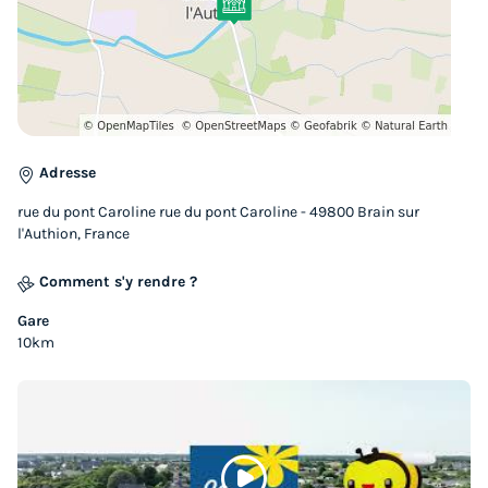
TENTE TOILE ET BOIS 4 personnes - Tente Canada
Standard 2 chambres 20m² (sans sanitaires)
du
29/08/2026
au
05/09/2026
Modifier les dates
Meilleur prix pour 7 nuits
Adresse
315 €
rue du pont Caroline rue du pont Caroline - 49800 Brain sur
Voir les logements
l'Authion, France
Comment s'y rendre ?
Gare
10km