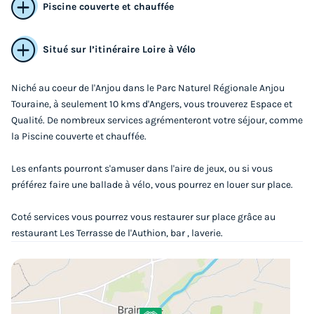
Piscine couverte et chauffée
Situé sur l’itinéraire Loire à Vélo
Niché au coeur de l'Anjou dans le Parc Naturel Régionale Anjou
Touraine, à seulement 10 kms d'Angers, vous trouverez Espace et
Qualité. De nombreux services agrémenteront votre séjour, comme
la Piscine couverte et chauffée.
TENTE TOILE ET BOIS 4 personnes - Tente
Les enfants pourront s'amuser dans l'aire de jeux, ou si vous
Canada Standard 2 chambres 20m² (sans
préférez faire une ballade à vélo, vous pourrez en louer sur place.
sanitaires)
Coté services vous pourrez vous restaurer sur place grâce au
Surface
Adultes
Chambres
restaurant Les Terrasse de l'Authion, bar , laverie.
20m²
4
2
Terrasse semi-couverte
Animaux autorisés *
Cafetière
Réfrigérateur
Salon de jardin
+ 1