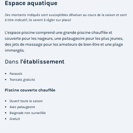
Espace
aquatique
Voir les logements
(les montants indiqués sont susceptibles d'évoluer au cours de la saison et sont
à titre indicatif, ils seront à régler sur place)
L'espace piscine comprend une grande piscine chauffée et
couverte pour les nageurs, une pataugeoire pour les plus jeunes,
des jets de massage pour les amateurs de bien être et une plage
immergés.
Dans
l'établissement
Parasols
TENTE TOILE ET BOIS 4 personnes - Lodge
Transats gratuits
Cosyflower LUXE PREMIUM
Piscine couverte chauffée
Récent
Ouvert toute la saison
Surface
Adultes
Chambres
Salle de bain
Avec pataugeoire
Baignade non surveillée
38m²
4
2
1
Gratuit
Terrasse couverte
Animaux autorisés *
Voir le plan 2D