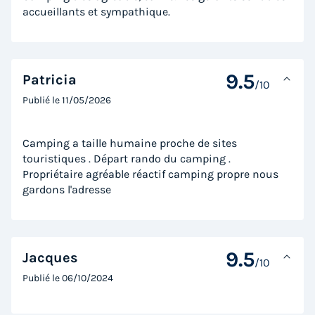
accueillants et sympathique.
Congélateur
Réfrigérateur
+ 5
MOBILHOME 6 personnes - PREMIUM
9.5
Patricia
/10
du
12/09/2026
au
19/09/2026
Publié le
11/05/2026
Modifier les dates
Meilleur prix pour 7 nuits
Camping a taille humaine proche de sites
553 €
touristiques . Départ rando du camping .
Propriétaire agréable réactif camping propre nous
Voir les logements
gardons l'adresse
9.5
Jacques
/10
Publié le
06/10/2024