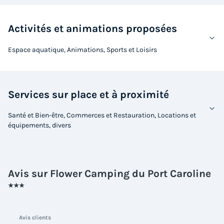
Cafetière
Réfrigérateur
Salon de jardin
+ 3
Activités et animations proposées
TENTE TOILE ET BOIS 4 personnes - Lodge Cosyflower
Espace aquatique, Animations, Sports et Loisirs
LUXE PREMIUM
du
05/09/2026
au
12/09/2026
Modifier les dates
Meilleur prix pour 7 nuits
Services sur place et à proximité
448 €
Santé et Bien-être, Commerces et Restauration, Locations et
équipements, divers
Voir les logements
Avis sur Flower Camping du Port Caroline
★★★
Avis clients