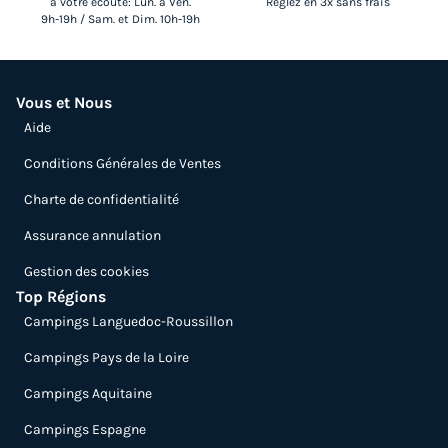
à votre écoute: Lun. à Ven.
Réglez en 3x sans frais
Terrasse semi-couverte
Animaux autorisés *
Cafetière
9h-19h / Sam. et Dim. 10h-19h
Congélateur
Réfrigérateur
+ 4
Vous et Nous
MOBILHOME 4 personnes - Premium 2 chambres 32m² +
Aide
Terrasse semi-couverte + 2 salles de bain
du
04/09/2026
au
11/09/2026
Conditions Générales de Ventes
Modifier les dates
Charte de confidentialité
Meilleur prix pour 7 nuits
Assurance annulation
602 €
Gestion des cookies
Voir les logements
Top Régions
Campings Languedoc-Roussillon
Campings Pays de la Loire
Campings Aquitaine
Campings Espagne