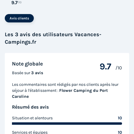
9.7
/10
MOBILHOME 4 personnes - Premium 2
Avis clients
chambres 27-32m² + Terrasse semi-
couverte + TV + LV (samedi)
Les 3 avis des utilisateurs Vacances-
Campings.fr
Annulation gratuite
Surface
Adultes
Chambres
Salle de bain
27m²
4
2
1
Note globale
9.7
/10
Terrasse semi-couverte
Animaux autorisés *
Cafetière
Basée sur
3 avis
Lave-vaisselle
Réfrigérateur
+ 4
Les commentaires sont rédigés par nos clients après leur
séjour à l'établissement :
Flower Camping du Port
Caroline
MOBILHOME 4 personnes - Premium 2 chambres 27-32m²
Résumé des avis
+ Terrasse semi-couverte + TV + LV (samedi)
du
14/09/2026
au
21/09/2026
Situation et alentours
10
Modifier les dates
Meilleur prix pour 7 nuits
Services et équipes
10