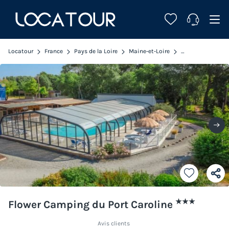
Locatour
France
Pays de la Loire
Maine-et-Loire
Brain sur l'Authi
★★★
Flower Camping du Port Caroline
Avis clients