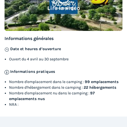
MOBILHOME 2 personnes - Standard 1
Lire la vidéo
chambre 18m² + Terrasse non couverte +
TV
Annulation gratuite
Surface
Adultes
Chambres
Salle de bain
Informations générales
18m²
2
1
1
Date et heures d’ouverture
Cafetière
Réfrigérateur
Salon de jardin
Micro-ondes
Ouvert du 4 avril au 30 septembre
Télévision
Informations pratiques
Nombre d'emplacement dans le camping :
99 emplacements
MOBILHOME 2 personnes - Standard 1 chambre 18m² +
Nombre d'hébergement dans le camping :
22 hébergements
Terrasse non couverte + TV
Nombre d'emplacement nu dans le camping :
97
du
16/09/2026
au
23/09/2026
emplacements nus
Modifier les dates
NRA :
Meilleur prix pour 7 nuits
350 €