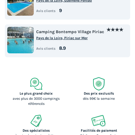
Pays de la Loire, Guemene Penfao
Voir les logements
9
Avis clients
★★★★
Camping Bontempo Village Piriac
Pays de la Loire, Piriac sur Mer
8.9
Avis clients
MOBILHOME 4 personnes - Premium 2
chambres 32m² + Terrasse semi-couverte +
Le plus grand choix
Des prix exclusifs
2 salles de bain
avec plus de 3000 campings
dès 99€ la semaine
référencés
Neuf
Surface
Adultes
Chambres
Salle de bain
32m²
4
2
2
Des spécialistes
Facilités de paiement