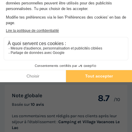
Avis sur Camping et Village Vacances Le
Lac
★★
Avis clients
8.7
/10
Avis clients
Les 10 avis des utilisateurs Vacances-
Campings.fr
Note globale
8.7
/10
Basée sur
10 avis
Les commentaires sont rédigés par nos clients après leur
séjour à l'établissement :
Camping et Village Vacances Le
Lac