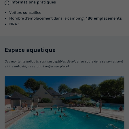
Informations pratiques
Voiture conseillée
Nombre d'emplacement dans le camping :
186 emplacements
NRA :
MOBILHOME 4 personnes - 2 chambres +
terrasse semi couverte 7.80 x 3.70 m
Espace
aquatique
Surface
Adultes
Chambres
Salle de bain
(les montants indiqués sont susceptibles d'évoluer au cours de la saison et sont
28m²
4
2
1
à titre indicatif, ils seront à régler sur place)
Terrasse semi-couverte
Animaux autorisés *
Réfrigérateur
Salon de jardin
Micro-ondes
+ 2
MOBILHOME 4 personnes - 2 chambres + terrasse semi
couverte 7.80 x 3.70 m
du
05/09/2026
au
12/09/2026
Modifier les dates