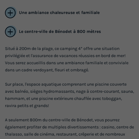
Une ambiance chaleureuse et familiale
Le centre-ville de Bénodet à 800 mètres
Situé à 200m de la plage, ce camping 4* offre une situation
privilégiée et l'assurance de vacances réussies en bord de mer!
MOBILHOME 6 personnes - TV
Vous serez accueillis dans une ambiance familiale et conviviale
Surface
Adultes
Chambres
Salle de bain
dans un cadre verdoyant, fleuri et ombragé.
32m²
6
3
1
Sur place, l'espace aquatique comprenant une piscine couverte
Terrasse semi-couverte
Animaux autorisés *
Congélateur
avec balnéo, sièges hydromassants, nage à contre-courant, sauna,
hammam, et une piscine extérieure chauffée avec toboggan,
Réfrigérateur
Salon de jardin
+ 3
ravira petits et grands!
A seulement 800m du centre-ville de Bénodet, vous pourrez
MOBILHOME 6 personnes - TV
également profiter de multiples divertissements : casino, centre de
du
05/09/2026
au
12/09/2026
thalasso, salle de cinéma, restaurant, crêperie et de nombreux
Modifier les dates