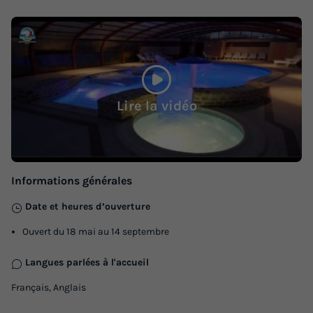
27m²
4
2
1
Terrasse semi-couverte
Animaux autorisés *
Cafetière
Réfrigérateur
Salon de jardin
+ 3
Lire la vidéo
MOBILHOME 4 personnes - 2 chambres + terrasse semi
couverte 7.30 x 3.70 m
du
05/09/2026
au
12/09/2026
Modifier les dates
Informations générales
Meilleur prix pour 7 nuits
420 €
Date et heures d’ouverture
Ouvert du 18 mai au 14 septembre
Voir les logements
Langues parlées à l'accueil
Français, Anglais