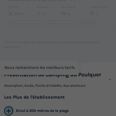
Surface
Adultes
Chambres
Salle de bain
27m²
4
2
1
Terrasse semi-couverte
Animaux autorisés *
Cafetière
Réfrigérateur
Salon de jardin
+ 3
*Consulter le détail de l'hébergement pour connaitre les conditions
spécifiques
MOBILHOME 4 personnes - TV
du
29/08/2026
au
05/09/2026
Modifier les dates
Nous recherchons les meilleurs tarifs
Meilleur prix pour 7 nuits
Présentation de Camping du Poulquer
420 €
-16%
349 €
Description, Accès, Points d’intérêts, Aux alentours
d'économie
Prix de comparaison
Les
Plus
de l'établissement
Voir les logements
Situé à 200 mètres de la plage
Exclusivité