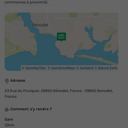
commerces à proximité.
Meilleur prix pour 7 nuits
500 €
-26%
369 €
d'économie
Prix de comparaison
Voir les logements
Adresse
23 Rue du Poulquer, 29950 Bénodet, France - 29950 Benodet,
France
Comment s'y rendre ?
MOBILHOME 4 personnes - 2 chambres +
terrasse semi couverte 7.30 x 3.70 m
Gare
15km
Surface
Adultes
Chambres
Salle de bain