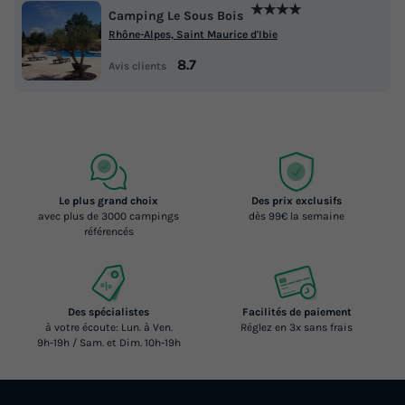
★★★★
Camping Le Sous Bois
Rhône-Alpes, Saint Maurice d'Ibie
8.7
Avis clients
Le plus grand choix
Des prix exclusifs
avec plus de 3000 campings
dès 99€ la semaine
référencés
Des spécialistes
Facilités de paiement
à votre écoute: Lun. à Ven.
Réglez en 3x sans frais
9h-19h / Sam. et Dim. 10h-19h