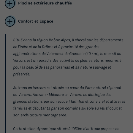
Piscine extérieure chauffée
Confort et Espace
Situé dans la région Rhône-Alpes, à cheval sur les départements
de l'Isère et de la Drôme et à proximité des grandes
agglomérations de Valence et de Grenoble (40 km), le massif du
Vercors est un paradis des activités de pleine nature, renommé
Appartement 6 personnes - G/321_3
pour la beauté de ses panoramas et sa nature sauvage et
PIECES 6 PERSONNES
préservée.
Annulation gratuite
Autrans en Vercors est située au cœur du Parc naturel régional
Surface
Adultes
Chambres
Salle de bain
du Vercors. Autrans- Méaudre en Vercors se distingue des
47m²
6
2
1
grandes stations par son accueil familial et convivial et attire les
familles et débutants par son domaine skiable au relief doux et
Animaux autorisés *
Cafetière
Lave-vaisselle
son architecture montagnarde.
Réfrigérateur
Micro-ondes
+ 1
Cette station dynamique située à 1050m d’altitude propose de