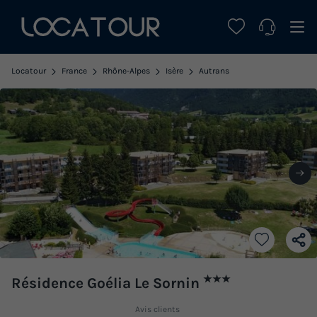
Locatour
France
Rhône-Alpes
Isère
Autrans
★★★
Résidence Goélia Le Sornin
Avis clients