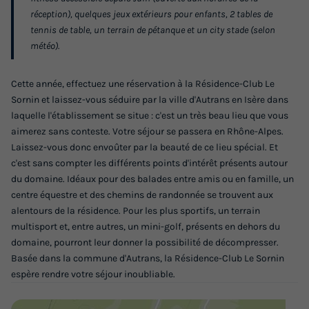
réception), quelques jeux extérieurs pour enfants, 2 tables de
Appartement 7 personnes - G/321_3
tennis de table, un terrain de pétanque et un city stade (selon
météo).
PIECES 7 PERSONNES
Annulation gratuite
Cette année, effectuez une réservation à la Résidence-Club Le
Surface
Adultes
Chambres
Salle de bain
Sornin et laissez-vous séduire par la ville d'Autrans en Isère dans
58m²
7
2
1
laquelle l'établissement se situe : c'est un très beau lieu que vous
aimerez sans conteste. Votre séjour se passera en Rhône-Alpes.
Animaux autorisés *
Cafetière
Lave-vaisselle
Laissez-vous donc envoûter par la beauté de ce lieu spécial. Et
Réfrigérateur
Micro-ondes
+ 1
c'est sans compter les différents points d'intérêt présents autour
du domaine. Idéaux pour des balades entre amis ou en famille, un
centre équestre et des chemins de randonnée se trouvent aux
alentours de la résidence. Pour les plus sportifs, un terrain
Appartement 7 personnes - G/321_3 PIECES 7
PERSONNES
multisport et, entre autres, un mini-golf, présents en dehors du
domaine, pourront leur donner la possibilité de décompresser.
du
20/03/2027
au
27/03/2027
Basée dans la commune d'Autrans, la Résidence-Club Le Sornin
Modifier les dates
espère rendre votre séjour inoubliable.
Meilleur prix pour 7 nuits
350 €