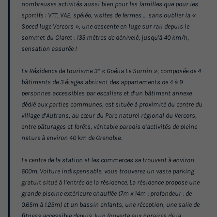
nombreuses activités aussi bien pour les familles que pour les
Appartement 6 personnes - G/321_3 PIECES 6
sportifs : VTT, VAE, spéléo, visites de fermes … sans oublier la «
PERSONNES
Speed luge Vercors », une descente en luge sur rail depuis le
sommet du Claret : 135 mètres de dénivelé, jusqu'à 40 km/h,
du
03/04/2027
au
10/04/2027
sensation assurée !
Modifier les dates
Meilleur prix pour 7 nuits
La Résidence de tourisme 3* « Goélia Le Sornin », composée de 4
329 €
bâtiments de 3 étages abritant des appartements de 4 à 9
-10%
296,10 €
personnes accessibles par escaliers et d’un bâtiment annexe
d'économie
dédié aux parties communes, est située à proximité du centre du
Prix de comparaison
village d’Autrans, au cœur du Parc naturel régional du Vercors,
Voir les logements
entre pâturages et forêts, véritable paradis d’activités de pleine
nature à environ 40 km de Grenoble.
Le centre de la station et les commerces se trouvent à environ
600m. Voiture indispensable, vous trouverez un vaste parking
gratuit situé à l’entrée de la résidence. La résidence propose une
grande piscine extérieure chauffée (7m x 14m ; profondeur : de
0.65m à 1.25m) et un bassin enfants, une réception, une salle de
fitness accessible depuis Juin (ouverte aux horaires de la