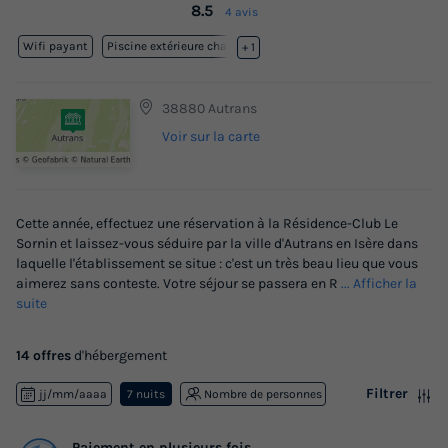
8.5
4 avis
Wifi payant
Piscine extérieure chauffée
+ 1
38880 Autrans
Voir sur la carte
Cette année, effectuez une réservation à la Résidence-Club Le
Sornin et laissez-vous séduire par la ville d'Autrans en Isère dans
laquelle l'établissement se situe : c'est un très beau lieu que vous
aimerez sans conteste. Votre séjour se passera en R
... Afficher la
suite
14 offres
d'hébergement
Filtrer
jj/mm/aaaa
7 nuits
Nombre de personnes
Paiement en plusieurs fois