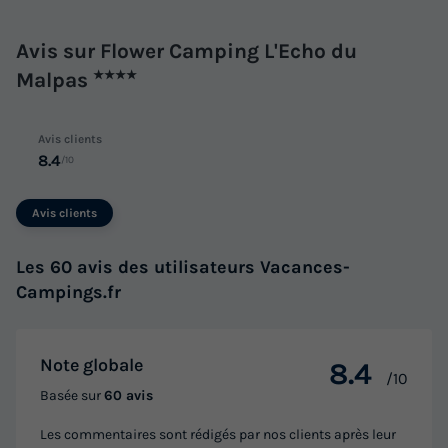
MOBILHOME 8 personnes - Mobil Home Premium 31m² /
Avis sur Flower Camping L'Echo du
3 chambres + TV + LV + Plancha + Wifi un appareil 6/8
pers
Malpas
★★★★
du
12/09/2026
au
19/09/2026
Modifier les dates
Avis clients
Meilleur prix pour 7 nuits
8.4
/10
504 €
-15%
428,40 €
Avis clients
d'économie
Prix de comparaison
Les 60 avis des utilisateurs Vacances-
Voir les logements
Campings.fr
Note globale
8.4
/10
Basée sur
60 avis
Les commentaires sont rédigés par nos clients après leur