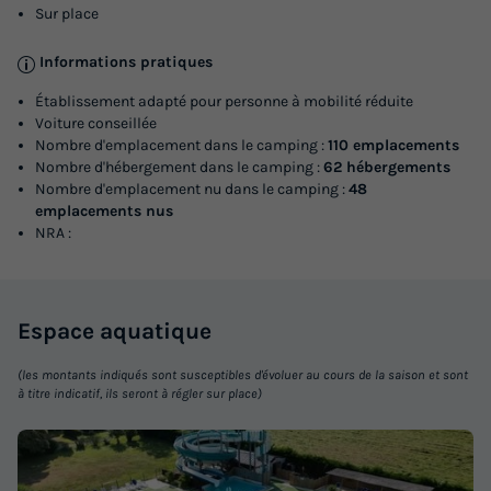
Sur place
368 €
-15%
312,80 €
d'économie
Informations pratiques
Prix de comparaison
Établissement adapté pour personne à mobilité réduite
Voir les logements
Voiture conseillée
Nombre d'emplacement dans le camping :
110 emplacements
Nombre d'hébergement dans le camping :
62 hébergements
Nombre d'emplacement nu dans le camping :
48
emplacements nus
NRA :
Espace
aquatique
MOBILHOME 8 personnes - Mobil home
(les montants indiqués sont susceptibles d'évoluer au cours de la saison et sont
à titre indicatif, ils seront à régler sur place)
Confort 31m² / 3 chambres + TV + Terrasse
non couverte 6/8 pers
Annulation gratuite