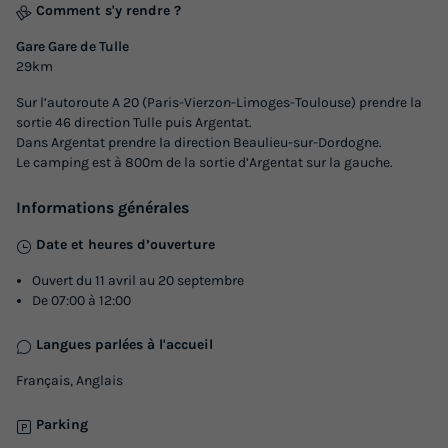
Comment s'y rendre ?
Gare Gare de Tulle
MOBILHOME 6 personnes - Mobil-home
29km
Confort 27m² / 2 chambres (4-6pers) + TV +
Terrasse non couverte (Bord de rivière) 2/6
Sur l’autoroute A 20 (Paris-Vierzon-Limoges-Toulouse) prendre la
sortie 46 direction Tulle puis Argentat.
pers
Dans Argentat prendre la direction Beaulieu-sur-Dordogne.
Le camping est à 800m de la sortie d’Argentat sur la gauche.
Annulation gratuite
Adultes
Chambres
Informations générales
6
2
Date et heures d’ouverture
Ouvert du 11 avril au 20 septembre
De 07:00 à 12:00
MOBILHOME 6 personnes - Mobil-home Confort 27m² / 2
chambres (4-6pers) + TV + Terrasse non couverte (Bord
Langues parlées à l'accueil
de rivière) 2/6 pers
du
10/09/2026
au
17/09/2026
Français, Anglais
Modifier les dates
Meilleur prix pour 7 nuits
Parking