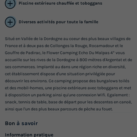
Piscine extérieure chauffée et toboggans
Diverses activités pour toute la famille
Situé en Vallée de la Dordogne au coeur des plus beaux villages de
France et à deux pas de Collonges la Rouge, Rocamadour et le
Gouffre de Padirac, le Flower Camping Echo Du Malpas 4* vous
MOBILHOME 6 personnes - Mobil home
accueille sur les rives de la Dordogne à 800 mètres d'Argentat et de
ses commerces. Implanté au dans une région riche en diversité,
Standard 27m² / 2 chambres + TV +
cet établissement dispose d'une situation privilégiée pour
Terrasse non couverte 4/6 pers
découvrir les environs. Ce camping propose des bungalows toilés
Annulation gratuite
et des mobil-homes, une piscine extérieure avec toboggans et met
à disposition un parking ainsi qu'une connexion Wifi. Egalement :
Surface
Adultes
Enfants
Chambres
Salle de bain
snack, tennis de table, base de départ pour les descentes en canoë,
27m²
4
2
2
1
ainsi que l'un des plus beaux parcours de pèche au fouet.
Animaux autorisés *
Cafetière
Réfrigérateur
Bon
à savoir
Salon de jardin
Chauffage
+ 3
Information pratique