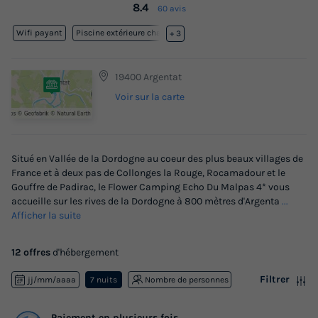
8.4
60 avis
Wifi payant
Piscine extérieure chauffée
+ 3
19400 Argentat
Voir sur la carte
Situé en Vallée de la Dordogne au coeur des plus beaux villages de
France et à deux pas de Collonges la Rouge, Rocamadour et le
Gouffre de Padirac, le Flower Camping Echo Du Malpas 4* vous
accueille sur les rives de la Dordogne à 800 mètres d'Argenta
...
Afficher la suite
12 offres
d'hébergement
Filtrer
jj/mm/aaaa
7 nuits
Nombre de personnes
Paiement en plusieurs fois