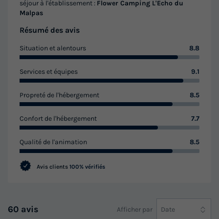
séjour à l'établissement :
Flower Camping L'Echo du
Malpas
Résumé des avis
MOBILHOME 4 personnes - Mobil-home
Confort 27m² / 2 chambres (2/4pers) + TV
Situation et alentours
8.8
+ Terrasse couverte (Bord de rivière) 2/4
pers
Services et équipes
9.1
Adultes
Propreté de l'hébergement
8.5
4
Confort de l'hébergement
7.7
MOBILHOME 4 personnes - Mobil-home Confort 27m² / 2
Qualité de l'animation
8.5
chambres (2/4pers) + TV + Terrasse couverte (Bord de
rivière) 2/4 pers
Avis clients
100% vérifiés
du
26/08/2026
au
02/09/2026
Modifier les dates
Meilleur prix pour 7 nuits
60 avis
Afficher par
Date
686 €