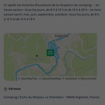
Ci-après les horaires d'ouverture de la réception du camping : - en
MOBILHOME 6 personnes - Mobil home Standard 27m² /
haute saison : tous les jours, de 8 h à 12 h et de 14 h à 20 h - en hors
2 chambres + TV + Terrasse non couverte 4/6 pers
saison (avril, mai, juin, septembre, octobre) : tous les jours, de 9 h
à 12 h et de 14 h à 19 h
du
09/09/2026
au
16/09/2026
Modifier les dates
Meilleur prix pour 7 nuits
353 €
-25%
264,75 €
d'économie
Prix de comparaison
Voir les logements
Adresse
Camping L'Echo du Malpas, Le Chambon - 19400 Argentat, France