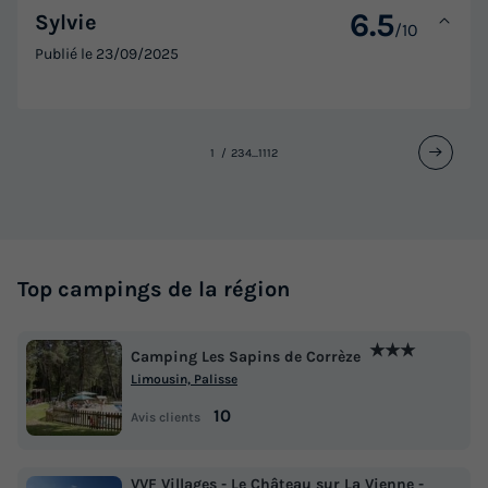
6.5
Sylvie
/10
Publié le
23/09/2025
1
2
3
4
...
11
12
Top campings de la région
★★★
Camping Les Sapins de Corrèze
Limousin, Palisse
10
Avis clients
VVF Villages - Le Château sur La Vienne -