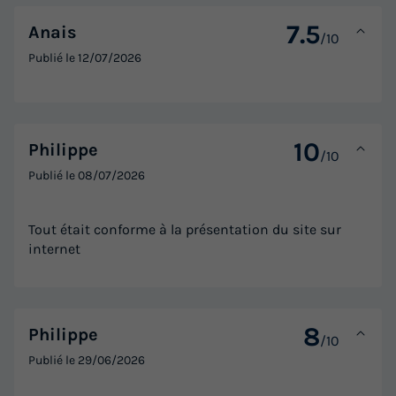
35m²
4
2
2
7.5
Anais
/10
Accès wifi
Climatisation
Animaux autorisés *
Cafetière
Publié le
12/07/2026
Chaise longue
+ 8
MOBILHOME 4 personnes - LUXE - TAOS 4
10
Philippe
du
09/09/2026
au
16/09/2026
/10
Publié le
08/07/2026
Modifier les dates
Meilleur prix pour 7 nuits
Tout était conforme à la présentation du site sur
770 €
-15%
654,50 €
internet
d'économie
Prix de comparaison
Voir les logements
8
Philippe
/10
Publié le
29/06/2026