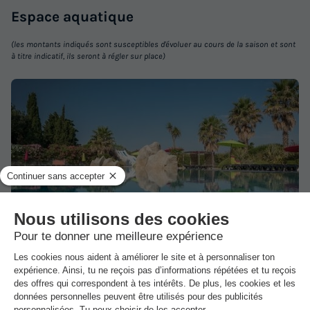
Terrasse couverte
Climatisation
Animaux autorisés *
Espace
aquatique
Cafetière
Chaise longue
+ 6
(les montants indiqués sont susceptibles d'évoluer au cours de la saison et sont
à titre indicatif, ils seront à régler sur place)
CHALET 4 personnes - PRESTIGE
du
06/09/2026
au
13/09/2026
Modifier les dates
Meilleur prix pour 7 nuits
511 €
-15%
434,35 €
d'économie
Prix de comparaison
1/5
Voir les logements
Le camping Méditerranée vous offre un accès privilégié à sa
piscine tout au long de votre séjour ! Plaisir et détente sont au
rendez-vous dans le camping réputé pour sa convivialité et son
charme méditerranéen. Les toboggans et bassin aqua-ludique