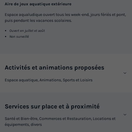
Aire de jeux aquatique extérieure
553 €
-15%
470,05 €
d'économie
Espace aqualudique ouvert tous les week-end, jours fériés et pont,
Prix de comparaison
puis pendant les vacances scolaires.
Voir les logements
Ouvert en juillet et août
Non surveillé
Activités et animations proposées
Espace aquatique, Animations, Sports et Loisirs
GÎTE 6 personnes - 4/6 PRESTIGE
Services sur place et à proximité
Annulation gratuite
Santé et Bien-être, Commerces et Restauration, Locations et
Surface
Adultes
Enfants
Chambres
Salle de bain
équipements, divers
39m²
4
2
2
1