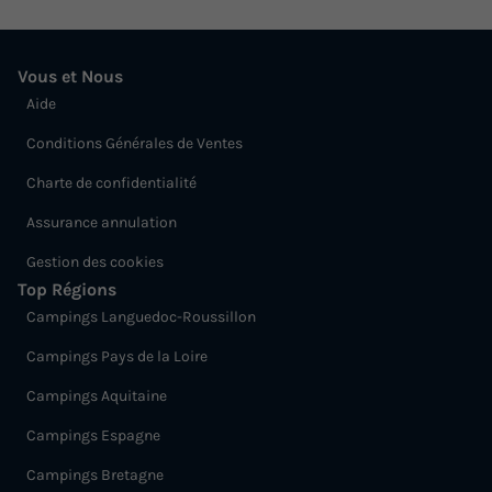
Chaise longue
+ 8
Vous et Nous
MOBILHOME 6 personnes - LUXE - TAOS 6
Aide
du
05/09/2026
au
12/09/2026
Conditions Générales de Ventes
Modifier les dates
Meilleur prix pour 7 nuits
Charte de confidentialité
924 €
Assurance annulation
Gestion des cookies
Voir les logements
Top Régions
Campings Languedoc-Roussillon
Campings Pays de la Loire
Campings Aquitaine
Campings Espagne
Campings Bretagne