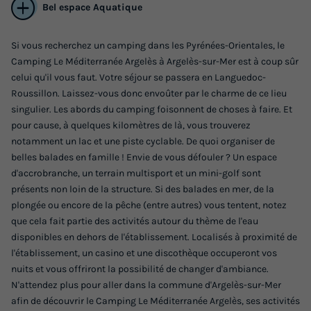
Bel espace Aquatique
Si vous recherchez un camping dans les Pyrénées-Orientales, le
Camping Le Méditerranée Argelès à Argelès-sur-Mer est à coup sûr
celui qu'il vous faut. Votre séjour se passera en Languedoc-
GÎTE 2 personnes - 2 PMR CONFORT
Roussillon. Laissez-vous donc envoûter par le charme de ce lieu
singulier. Les abords du camping foisonnent de choses à faire. Et
Annulation gratuite
pour cause, à quelques kilomètres de là, vous trouverez
Surface
Adultes
Salle de bain
notamment un lac et une piste cyclable. De quoi organiser de
39m²
2
1
belles balades en famille ! Envie de vous défouler ? Un espace
d'accrobranche, un terrain multisport et un mini-golf sont
Terrasse couverte
Climatisation
Animaux autorisés *
présents non loin de la structure. Si des balades en mer, de la
Accueil mobilité réduite
Cafetière
+ 6
plongée ou encore de la pêche (entre autres) vous tentent, notez
que cela fait partie des activités autour du thème de l'eau
disponibles en dehors de l'établissement. Localisés à proximité de
GÎTE 2 personnes - 2 PMR CONFORT
l'établissement, un casino et une discothèque occuperont vos
nuits et vous offriront la possibilité de changer d'ambiance.
du
13/09/2026
au
20/09/2026
N'attendez plus pour aller dans la commune d'Argelès-sur-Mer
Modifier les dates
afin de découvrir le Camping Le Méditerranée Argelès, ses activités
Meilleur prix pour 7 nuits