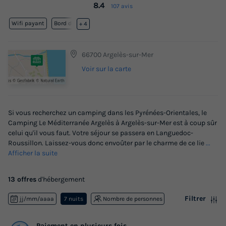
8.4
107 avis
Wifi payant
Bord de mer
+ 4
66700 Argelès-sur-Mer
Voir sur la carte
Si vous recherchez un camping dans les Pyrénées-Orientales, le
Camping Le Méditerranée Argelès à Argelès-sur-Mer est à coup sûr
celui qu'il vous faut. Votre séjour se passera en Languedoc-
Roussillon. Laissez-vous donc envoûter par le charme de ce lie
...
Afficher la suite
13 offres
d'hébergement
Filtrer
jj/mm/aaaa
7 nuits
Nombre de personnes
Paiement en plusieurs fois