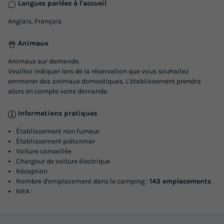
497 €
-15%
Langues parlées à l'accueil
422,45 €
d'économie
Anglais, Français
Prix de comparaison
Animaux
Voir les logements
Animaux sur demande.
Veuillez indiquer lors de la réservation que vous souhaitez
emmener des animaux domestiques. L'établissement prendra
alors en compte votre demande.
Informations pratiques
Établissement non fumeur
Établissement piétonnier
Voiture conseillée
Chargeur de voiture électrique
CHALET 4 personnes - PRESTIGE
Réception
Nombre d'emplacement dans le camping :
143 emplacements
Annulation gratuite
NRA :
Surface
Adultes
Chambres
Salle de bain
35m²
4
2
1