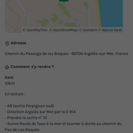
24m²
4
2
1
Animaux autorisés *
Cafetière
Réfrigérateur
Salon de jardin
Chauffage
+ 1
Adresse
GÎTE 4 personnes - CONFORT
du
10/09/2026
au
17/09/2026
Chemin du Passage de las Baques - 66700 Argelès-sur-Mer, France
Modifier les dates
Comment s'y rendre ?
Meilleur prix pour 7 nuits
392 €
Gare
10km
Voir les logements
En voiture :
- A9 (sortie Perpignan sud)
- Direction Argelès sur Mer par la D 914
- Prendre la sortie n° 10
- Suivre Route de Taxo à la mer et tourner à droite au chemin du
Pas de Las Baques