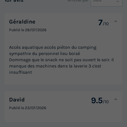
107 avis
Afficher par
Date
588 €
-15%
499,80 €
d'économie
7
Géraldine
/10
Prix de comparaison
Publié le
28/07/2026
Voir les logements
Accès aquatique accès piéton du camping
sympathie du personnel lieu boisé
Dommage que le snack ne soit pas ouvert le soir. Il
manque des machines dans la laverie 3 c'est
insuffisant
9.5
David
MOBILHOME 4 personnes - LUXE - TAOS 4
/10
Publié le
23/07/2026
Annulation gratuite
Surface
Adultes
Chambres
Salle de bain