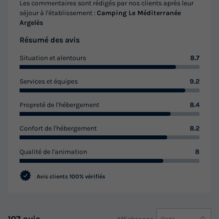
Les commentaires sont rédigés par nos clients après leur
séjour à l'établissement :
Camping Le Méditerranée
Argelès
Résumé des avis
Situation et alentours
8.7
CHALET 6 personnes - PRESTIGE
Annulation gratuite
Services et équipes
9.2
Surface
Adultes
Chambres
Salle de bain
Propreté de l'hébergement
8.4
35m²
6
3
1
Terrasse couverte
Climatisation
Animaux autorisés *
Confort de l'hébergement
8.2
Cafetière
Chaise longue
+ 6
Qualité de l'animation
8
Avis clients
100% vérifiés
CHALET 6 personnes - PRESTIGE
du
12/09/2026
au
19/09/2026
Modifier les dates
Meilleur prix pour 7 nuits