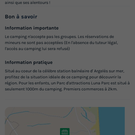
ainsi que ses alentours !
420 €
-15%
357 €
Bon
à savoir
d'économie
Prix de comparaison
Information importante
Voir les logements
Le camping n'accepte pas les groupes. Les réservations de
mineurs ne sont pas acceptées (En l'absence du tuteur légal,
l'accès au camping lui sera refusé)
Information pratique
Situé au coeur de la célèbre station balnéaire d' Argelès sur mer,
profitez de la situation idéale de ce camping pour découvrir la
région. Pour les enfants, un Parc d'attractions Luna Parc est situé à
seulement 1000m du camping. Premiers commerces à 2km.
GÎTE 4 personnes - CONFORT
Annulation gratuite
Surface
Adultes
Chambres
Salle de bain