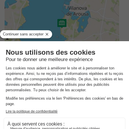
Adresse
Rua TERRON, O, 19, Bajo, 36629 O Terrón, Pontevedra, Espagne Rua
TERRON, O, 19, Bajo, 36629 O Terrón, Pontevedra, Espagne
Comment s'y rendre ?
Gare
Aéroport
Arousa (9km)
Saint-Jacques-de-Compostelle
(70km)
Ferry à Portonovo 26 km