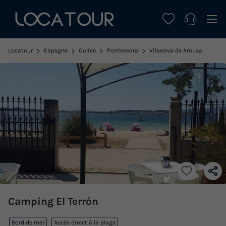
Locatour
Espagne
Galice
Pontevedra
Vilanova de Arousa
Camping El Terrón
Bord de mer
Accès direct à la plage