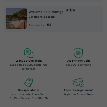
Voir les logements
★★★
WeCamp Cala Montgo
Catalogne, L'Escala
8.1
Avis clients
Le plus grand choix
Des prix exclusifs
MOBILHOME 4 personnes - Sunêlia
avec plus de 3000 campings
dès 99€ la semaine
référencés
Prestige 2 chambre vue mer
Annulation gratuite
Surface
Adultes
Chambres
Salle de bain
Des spécialistes
Facilités de paiement
31m²
4
2
1
à votre écoute: Lun. à Ven.
Réglez en 3x sans frais
9h-19h / Sam. et Dim. 10h-19h
Terrasse semi-couverte
Climatisation
Animaux autorisés *