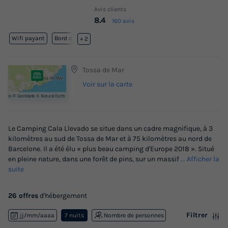
Avis clients
8.4
160 avis
Wifi payant
Bord de mer
+ 2
Tossa de Mar
Voir sur la carte
Le Camping Cala Llevado se situe dans un cadre magnifique, à 3
kilomètres au sud de Tossa de Mar et à 75 kilomètres au nord de
Barcelone. Il a été élu « plus beau camping d'Europe 2018 ». Situé
en pleine nature, dans une forêt de pins, sur un massif
... Afficher la
suite
26 offres
d'hébergement
Filtrer
jj/mm/aaaa
7 nuits
Nombre de personnes