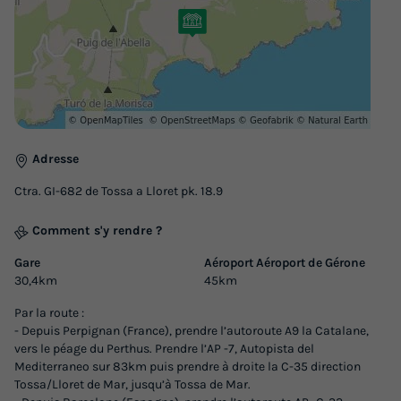
CHALET 2 personnes - Classic 1 chambre
Annulation gratuite
Surface
Adultes
Chambres
Salle de bain
25m²
2
1
1
Terrasse couverte
Animaux autorisés *
Cafetière
Réfrigérateur
Salon de jardin
+ 2
Adresse
Ctra. GI-682 de Tossa a Lloret pk. 18.9
CHALET 2 personnes - Classic 1 chambre
Comment s'y rendre ?
du
27/09/2026
au
04/10/2026
Gare
Aéroport Aéroport de Gérone
Modifier les dates
30,4km
45km
Meilleur prix pour 7 nuits
Par la route :
316 €
-10%
- Depuis Perpignan (France), prendre l’autoroute A9 la Catalane,
284,40 €
d'économie
vers le péage du Perthus. Prendre l’AP -7, Autopista del
Mediterraneo sur 83km puis prendre à droite la C-35 direction
Prix de comparaison
Tossa/Lloret de Mar, jusqu’à Tossa de Mar.
Voir les logements