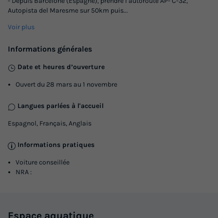
- Depuis Barcelone (Espagne), prendre l’autoroute AP- C-32,
Autopista del Maresme sur 50km puis
...
Voir plus
Informations générales
Date et heures d’ouverture
Ouvert du 28 mars au 1 novembre
Langues parlées à l'accueil
HÉBERGEMENT INSOLITE 2 personnes -
Espagnol, Français, Anglais
Cottage Insolite - Cabane forestière
Informations pratiques
Annulation gratuite
Voiture conseillée
Surface
Adultes
Chambres
Salle de bain
NRA :
12m²
2
1
1
Terrasse semi-couverte
Animaux autorisés *
Cafetière
Réfrigérateur
Micro-ondes
Espace
aquatique