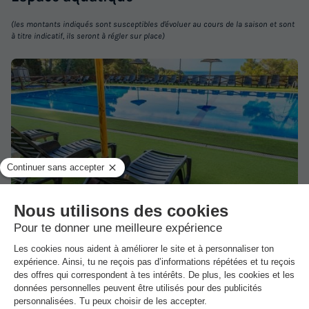
(les montants indiqués sont susceptibles d'évoluer au cours de la saison et sont
à titre indicatif, ils seront à régler sur place)
HÉBERGEMENT INSOLITE 2 personnes - Cottage Insolite -
Cabane forestière
du
04/10/2026
au
11/10/2026
Modifier les dates
Meilleur prix pour 7 nuits
316 €
-10%
284,40 €
d'économie
Prix de comparaison
Voir les logements
1/12
D'avril à fin octobre (en fonction de la météo), vous profiterez
d'une belle piscine extérieure non chauffée avec pataugeoire
adossée à la colline qui surplombe de magnifiques criques (accès
direct depuis le camping).
Dans
l'établissement