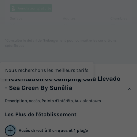
Annulation gratuite
Surface
Adultes
Chambres
25m²
2
1
Terrasse couverte
Animaux autorisés *
Cafetière
*Consulter le détail de l'hébergement pour connaitre les conditions
spécifiques
Réfrigérateur
Nous recherchons les meilleurs tarifs
CHALET 2 personnes - Classic 1 chambre sans sanitaire
Présentation de Camping Cala Llevado
du
01/10/2026
au
08/10/2026
Modifier les dates
- Sea Green By Sunêlia
Meilleur prix pour 7 nuits
Description, Accès, Points d’intérêts, Aux alentours
247 €
-10%
222,30 €
Les
Plus
de l'établissement
d'économie
Prix de comparaison
Accès direct à 3 criques et 1 plage
Voir les logements