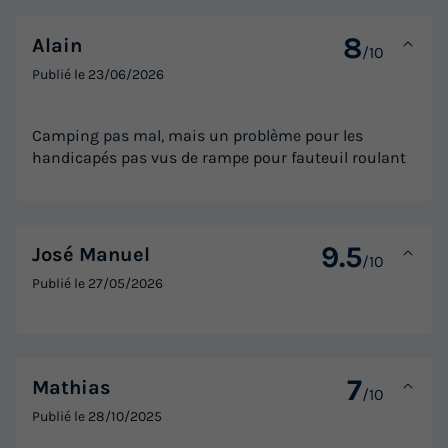
Modifier les dates
8
Alain
Meilleur prix pour 7 nuits
/10
Publié le
23/06/2026
489 €
-10%
440,10 €
d'économie
Camping pas mal, mais un problème pour les
Prix de comparaison
handicapés pas vus de rampe pour fauteuil roulant
Voir les logements
9.5
José Manuel
/10
Publié le
27/05/2026
7
Mathias
/10
MOBILHOME 6 personnes - Mobil-home |
Publié le
28/10/2025
Comfort | 2 Ch. | 4/6 Pers. | Terrasse