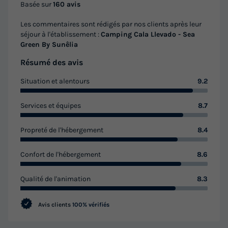
Basée sur
160 avis
31m²
4
2
1
Les commentaires sont rédigés par nos clients après leur
Terrasse semi-couverte
Climatisation
Animaux autorisés *
séjour à l'établissement :
Camping Cala Llevado - Sea
Green By Sunêlia
Cafetière
Chaise longue
+ 5
Résumé des avis
Situation et alentours
9.2
MOBILHOME 4 personnes - Cottage Prestige 2 chambres
du
07/10/2026
au
14/10/2026
Services et équipes
8.7
Modifier les dates
Meilleur prix pour 7 nuits
Propreté de l'hébergement
8.4
420 €
-10%
378 €
d'économie
Confort de l'hébergement
8.6
Prix de comparaison
Qualité de l'animation
8.3
Voir les logements
Avis clients
100% vérifiés