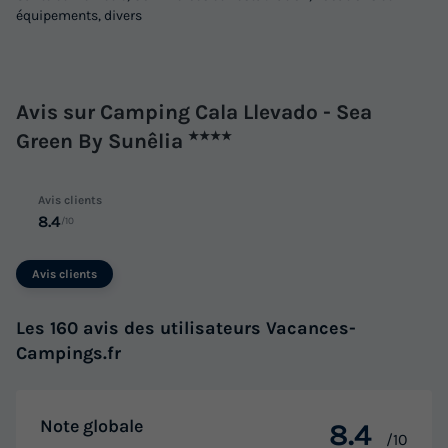
équipements, divers
316 €
-10%
284,40 €
d'économie
Prix de comparaison
Voir les logements
Avis sur Camping Cala Llevado - Sea
Green By Sunêlia
★★★★
Avis clients
8.4
/10
Avis clients
Les 160 avis des utilisateurs Vacances-
MOBILHOME 4 personnes - Cottage
Campings.fr
Prestige 2 chambres
Annulation gratuite
Note globale
8.4
/10
Surface
Adultes
Chambres
Salle de bain