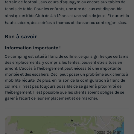
terrain de football, aux cours d'aquagym ou encore aux tables de
CHALET 2 personnes - Chalet Gaviota
tennis de table. Pour les enfants, une aire de jeux est disponible
du
16/10/2026
au
23/10/2026
ainsi qu'un Kids Club de 4 à 12 ans et une salle de jeux . Et durant la
Modifier les dates
haute saison, des soirées à thèmes et dansantes sont organisées.
Meilleur prix pour 7 nuits
Bon
à savoir
279 €
-10%
251,10 €
d'économie
Information importante !
Prix de comparaison
Ce camping est situé à flanc de colline, ce qui signifie que certains
des emplacements, y compris les tentes, peuvent être situés en
Voir les logements
amont. L'accès à l'hébergement peut nécessité une importante
montée et des escaliers. Ceci peut poser un problème aux clients à
mobilité réduite. De plus, en raison de la configuration à flanc de
colline, il n'est pas toujours possible de se garer à proximité de
l'hébergement. Il est possible que les clients soient obligés de se
garer à l'écart de leur emplacement et de marcher.