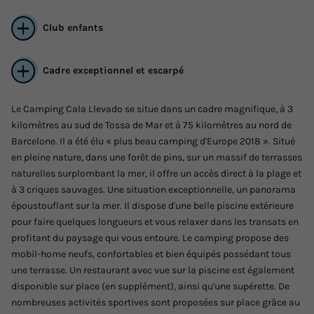
Club enfants
Cadre exceptionnel et escarpé
Le Camping Cala Llevado se situe dans un cadre magnifique, à 3
kilomètres au sud de Tossa de Mar et à 75 kilomètres au nord de
Barcelone. Il a été élu « plus beau camping d'Europe 2018 ». Situé
CHALET 2 personnes - Chalet Gaviota
en pleine nature, dans une forêt de pins, sur un massif de terrasses
naturelles surplombant la mer, il offre un accès direct à la plage et
Annulation gratuite
à 3 criques sauvages. Une situation exceptionnelle, un panorama
Surface
Adultes
époustouflant sur la mer. Il dispose d'une belle piscine extérieure
pour faire quelques longueurs et vous relaxer dans les transats en
12m²
2
profitant du paysage qui vous entoure. Le camping propose des
Accès wifi
Animaux autorisés *
Cafetière
Réfrigérateur
mobil-home neufs, confortables et bien équipés possédant tous
une terrasse. Un restaurant avec vue sur la piscine est également
Micro-ondes
disponible sur place (en supplément), ainsi qu'une supérette. De
nombreuses activités sportives sont proposées sur place grâce au