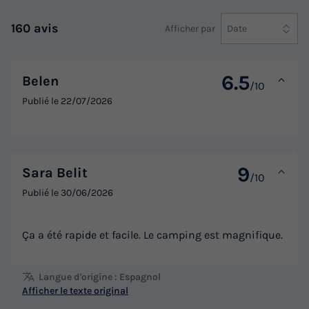
160 avis
Afficher par
Date
6.5
Belen
/10
Publié le
22/07/2026
MOBILHOME 6 personnes - Cottage
Prestige 3 chambres
Annulation gratuite
9
Sara Belit
Surface
Adultes
Chambres
Salle de bain
/10
36m²
6
3
1
Publié le
30/06/2026
Terrasse semi-couverte
Climatisation
Animaux autorisés *
Ça a été rapide et facile. Le camping est magnifique.
Barbecue
Cafetière
+ 6
Langue d'origine : Espagnol
MOBILHOME 6 personnes - Cottage Prestige 3 chambres
Afficher le texte original
du
04/10/2026
au
11/10/2026