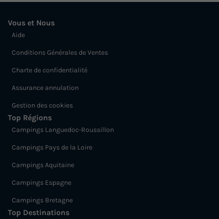
Cafetière
Chaise longue
+ 5
Vous et Nous
Aide
MOBILHOME 4 personnes - Sunêlia Prestige 2 chambre
vue mer
Conditions Générales de Ventes
du
08/10/2026
au
15/10/2026
Charte de confidentialité
Modifier les dates
Assurance annulation
Meilleur prix pour 7 nuits
Gestion des cookies
526 €
-10%
473,40 €
Top Régions
d'économie
Campings Languedoc-Roussillon
Prix de comparaison
Campings Pays de la Loire
Voir les logements
Campings Aquitaine
Campings Espagne
Campings Bretagne
Top Destinations