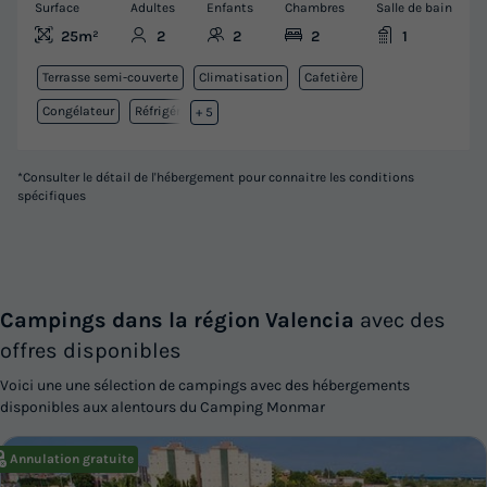
Surface
Adultes
Enfants
Chambres
Salle de bain
25m²
2
2
2
1
Terrasse semi-couverte
Climatisation
Cafetière
Congélateur
Réfrigérateur
+ 5
*Consulter le détail de l'hébergement pour connaitre les conditions
spécifiques
Campings dans la région Valencia
avec des
offres disponibles
Voici une une sélection de campings avec des hébergements
disponibles aux alentours du Camping Monmar
Annulation gratuite