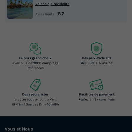
Valencia, Crevillente
8.7
Avis clients
Le plus grand choix
Des prix exclusifs
avec plus de 3000 campings
dès 99€ la semaine
référencés
Des spécialistes
Facilités de paiement
à votre écoute: Lun. à Ven.
Réglez en 3x sans frais
9h-19h / Sam. et Dim. 10h-19h
Vous et Nous