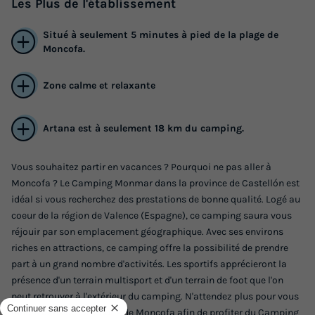
Les
Plus
de l'établissement
Situé à seulement 5 minutes à pied de la plage de
Moncofa.
Zone calme et relaxante
Artana est à seulement 18 km du camping.
Vous souhaitez partir en vacances ? Pourquoi ne pas aller à
Moncofa ? Le Camping Monmar dans la province de Castellón est
idéal si vous recherchez des prestations de bonne qualité. Logé au
coeur de la région de Valence (Espagne), ce camping saura vous
réjouir par son emplacement géographique. Avec ses environs
riches en attractions, ce camping offre la possibilité de prendre
part à un grand nombre d'activités. Les sportifs apprécieront la
présence d'un terrain multisport et d'un terrain de foot que l'on
peut retrouver à l'extérieur du camping. N'attendez plus pour vous
rendre dans la commune de Moncofa afin de profiter du Camping