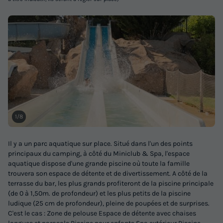
-50%
290,50 €
d'économie
Prix de comparaison
Voir les logements
1/8
Il y a un parc aquatique sur place. Situé dans l'un des points
principaux du camping, à côté du Miniclub & Spa, l'espace
MOBILHOME 6 personnes - Emeraude, 3
aquatique dispose d'une grande piscine où toute la famille
chambres, Par Lifestyle Holidays
trouvera son espace de détente et de divertissement. A côté de la
terrasse du bar, les plus grands profiteront de la piscine principale
Annulation gratuite
(de 0 à 1,50m. de profondeur) et les plus petits de la piscine
ludique (25 cm de profondeur), pleine de poupées et de surprises.
Surface
Adultes
Enfants
Chambres
Salle de bain
C'est le cas : Zone de pelouse Espace de détente avec chaises
40m²
4
2
3
1