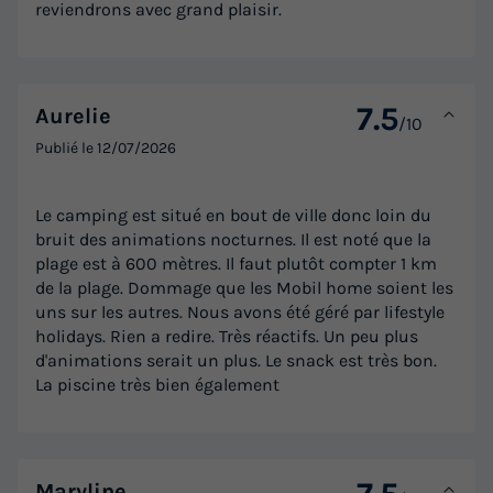
reviendrons avec grand plaisir.
7.5
Aurelie
/10
Publié le
12/07/2026
Le camping est situé en bout de ville donc loin du
bruit des animations nocturnes. Il est noté que la
MOBILHOME 6 personnes - Ocean
plage est à 600 mètres. Il faut plutôt compter 1 km
Surface
Adultes
Chambres
Salle de bain
de la plage. Dommage que les Mobil home soient les
30m²
6
3
1
uns sur les autres. Nous avons été géré par lifestyle
holidays. Rien a redire. Très réactifs. Un peu plus
Terrasse couverte
Climatisation
Cafetière
Réfrigérateur
d'animations serait un plus. Le snack est très bon.
Salon de jardin
+ 3
La piscine très bien également
MOBILHOME 6 personnes - Ocean
Maryline
du
06/09/2026
au
13/09/2026