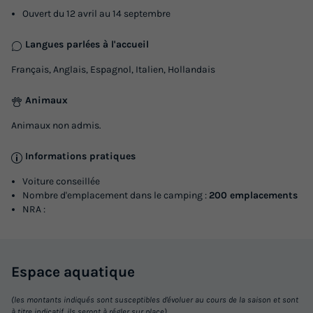
Ouvert du 12 avril au 14 septembre
MOBILHOME 6 personnes - Saphir, 2
Langues parlées à l'accueil
Chambres, Par Lifestyle Holidays
Français, Anglais, Espagnol, Italien, Hollandais
Annulation gratuite
Surface
Adultes
Enfants
Chambres
Salle de bain
Animaux
32m²
4
2
2
1
Animaux non admis.
Climatisation
Barbecue
Réfrigérateur
Salon de jardin
Informations pratiques
Micro-ondes
+ 1
Voiture conseillée
Nombre d'emplacement dans le camping :
200 emplacements
NRA :
MOBILHOME 6 personnes - Saphir, 2 Chambres, Par
Lifestyle Holidays
du
07/05/2027
au
14/05/2027
Modifier les dates
Espace
aquatique
Meilleur prix pour 7 nuits
(les montants indiqués sont susceptibles d'évoluer au cours de la saison et sont
581 €
à titre indicatif, ils seront à régler sur place)