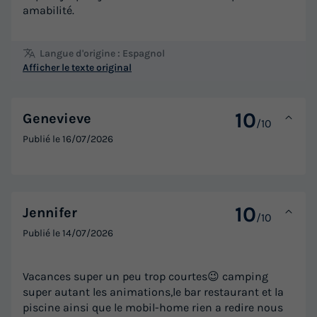
amabilité.
Langue d'origine : Espagnol
Afficher le texte original
MOBILHOME 4 personnes - HELIA SMART
Surface
Adultes
Chambres
Salle de bain
22m²
4
2
1
10
Genevieve
/10
Climatisation
Cafetière
Réfrigérateur
Salon de jardin
Publié le
16/07/2026
MOBILHOME 4 personnes - HELIA SMART
10
du
05/09/2026
au
12/09/2026
Jennifer
/10
Modifier les dates
Publié le
14/07/2026
Meilleur prix pour 7 nuits
647,92 €
Vacances super un peu trop courtes😉 camping
super autant les animations,le bar restaurant et la
Voir les logements
piscine ainsi que le mobil-home rien a redire nous