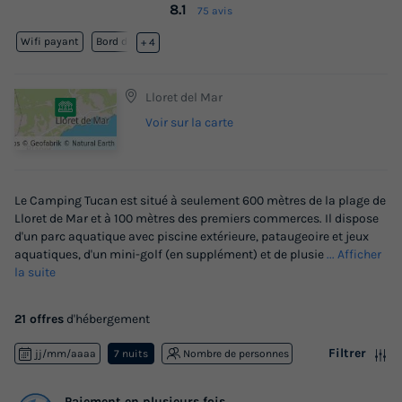
8.1
75 avis
Wifi payant
Bord de mer
+ 4
Lloret del Mar
Voir sur la carte
Le Camping Tucan est situé à seulement 600 mètres de la plage de
Lloret de Mar et à 100 mètres des premiers commerces. Il dispose
d'un parc aquatique avec piscine extérieure, pataugeoire et jeux
aquatiques, d'un mini-golf (en supplément) et de plusie
... Afficher
la suite
21 offres
d'hébergement
Filtrer
jj/mm/aaaa
7 nuits
Nombre de personnes
Paiement en plusieurs fois