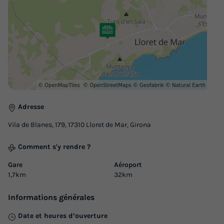
CHALET 5 personnes - Chalet 5, 2 chambres Par Lifestyle
Holidays
du
08/05/2027
au
15/05/2027
Modifier les dates
Meilleur prix pour 7 nuits
581 €
-50%
290,50 €
d'économie
Adresse
Prix de comparaison
Vila de Blanes, 179, 17310 Lloret de Mar, Girona
Voir les logements
Comment s'y rendre ?
Gare
Aéroport
1,7km
32km
Informations générales
Date et heures d’ouverture