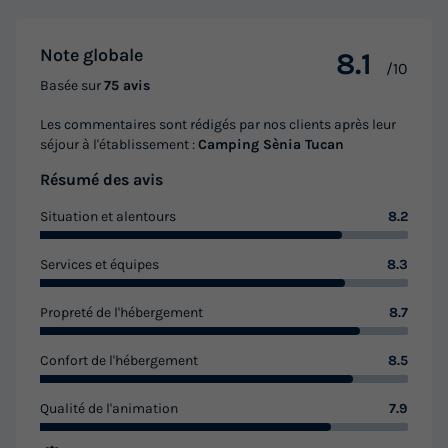
du
14/04/2027
au
21/04/2027
Modifier les dates
Note globale
8.1
Meilleur prix pour 7 nuits
/10
Basée sur
75 avis
735 €
-50%
367,50 €
Les commentaires sont rédigés par nos clients après leur
d'économie
séjour à l'établissement :
Camping Sènia Tucan
Prix de comparaison
Résumé des avis
Voir les logements
Situation et alentours
8.2
Services et équipes
8.3
Propreté de l'hébergement
8.7
Confort de l'hébergement
8.5
Qualité de l'animation
7.9
MOBILHOME 5 personnes - CHARME