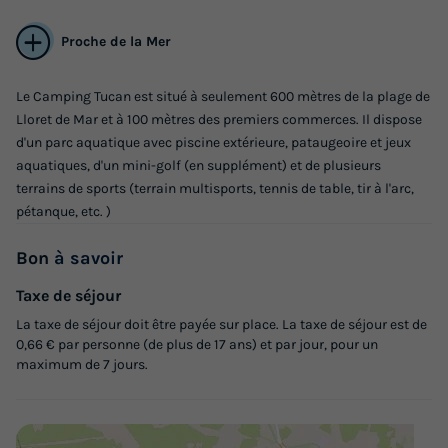
Proche de la Mer
Le Camping Tucan est situé à seulement 600 mètres de la plage de
Lloret de Mar et à 100 mètres des premiers commerces. Il dispose
d'un parc aquatique avec piscine extérieure, pataugeoire et jeux
aquatiques, d'un mini-golf (en supplément) et de plusieurs
terrains de sports (terrain multisports, tennis de table, tir à l'arc,
pétanque, etc. )
CHALET 5 personnes - Chalet 5, 2
chambres Par Lifestyle Holidays
Bon
à savoir
Annulation gratuite
Taxe de séjour
Surface
Adultes
Enfants
Chambres
Salle de bain
La taxe de séjour doit être payée sur place. La taxe de séjour est de
32m²
4
1
2
1
0,66 € par personne (de plus de 17 ans) et par jour, pour un
maximum de 7 jours.
Terrasse couverte
Climatisation
Barbecue
Réfrigérateur
Salon de jardin
+ 2