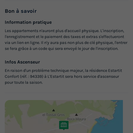
APPARTEMENT 6 personnes - A2
Bon
à savoir
du
02/10/2026
au
09/10/2026
Modifier les dates
Information pratique
Meilleur prix pour 7 nuits
Les appartements n'auront plus d'accueil physique. L'inscription,
l'enregistrement et le paiement des taxes et extras s'effectueront
388 €
-25%
via un lien en ligne. Il n'y aura pas non plus de clé physique, l'entrer
291 €
d'économie
se fera grâce à un code qui sera envoyé le jour de l'inscription.
Prix de comparaison
Infos Ascenseur
Voir les logements
En raison d'un problème technique majeur, la résidence Estartit
Confort (réf. : 94339) à L'Estartit sera hors service d'ascenseur
pour toute la saison.