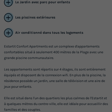
Le Jardin avec parc pour enfants
Les piscines extérieures
Air conditionné dans tous les logements
Estartit Confort Apartments est un complexe d'appartements
confortables situé à seulement 400 mètres de la Plage avec une
APPARTEMENT 6 personnes - A2
grande piscine communautaire.
Annulation gratuite
Les appartements sont répartis sur 4 étages, ils sont entièrement
Surface
Adultes
Chambres
Salle de bain
équipés et disposent de la connexion wifi. En plus de la piscine, la
60m²
6
2
1
résidence possède un jardin, une salle de télévision et une aire de
jeux pour enfants.
Accès wifi
Climatisation
Cafetière
Réfrigérateur
Salon de jardin
Elle est situé dans l'un des quartiers les plus calmes de l'Estartit et
+ 3
à quelques mètres du centre-ville, elle est idéale pour accueillir des
familles et des couples.