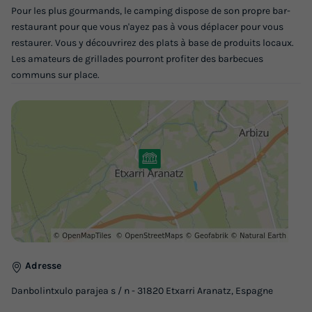
Pour les plus gourmands, le camping dispose de son propre bar-
Meilleur prix pour 7 nuits
restaurant pour que vous n'ayez pas à vous déplacer pour vous
613,18 €
restaurer. Vous y découvrirez des plats à base de produits locaux.
Les amateurs de grillades pourront profiter des barbecues
Voir les logements
communs sur place.
BUNGALOW 4 personnes - Larraun
Annulation gratuite
Adresse
Adultes
Chambres
Salle de bain
Danbolintxulo parajea s / n - 31820 Etxarri Aranatz, Espagne
4
2
1