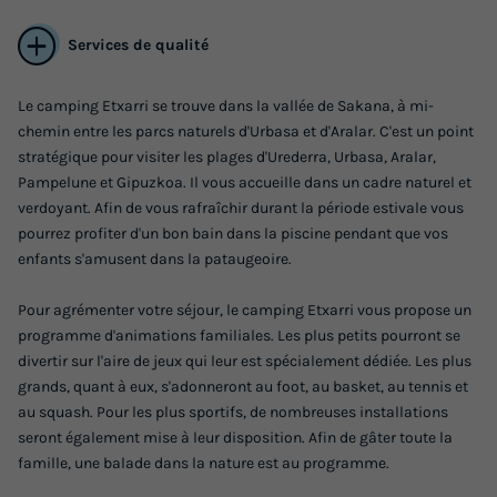
Services de qualité
Le camping Etxarri se trouve dans la vallée de Sakana, à mi-
chemin entre les parcs naturels d'Urbasa et d'Aralar. C'est un point
stratégique pour visiter les plages d'Urederra, Urbasa, Aralar,
BUNGALOW 4 personnes - Urbasa
Pampelune et Gipuzkoa. Il vous accueille dans un cadre naturel et
Annulation gratuite
verdoyant. Afin de vous rafraîchir durant la période estivale vous
pourrez profiter d'un bon bain dans la piscine pendant que vos
Surface
Adultes
Chambres
Salle de bain
enfants s'amusent dans la pataugeoire.
20m²
4
2
1
Pour agrémenter votre séjour, le camping Etxarri vous propose un
Terrasse couverte
Accès wifi
Animaux autorisés *
programme d'animations familiales. Les plus petits pourront se
Cafetière
Congélateur
+ 7
divertir sur l'aire de jeux qui leur est spécialement dédiée. Les plus
grands, quant à eux, s'adonneront au foot, au basket, au tennis et
au squash. Pour les plus sportifs, de nombreuses installations
BUNGALOW 4 personnes - Urbasa
seront également mise à leur disposition. Afin de gâter toute la
du
02/10/2026
au
09/10/2026
famille, une balade dans la nature est au programme.
Modifier les dates