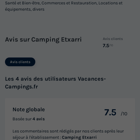
Cafetière
Réfrigérateur
+ 5
Santé et Bien-être, Commerces et Restauration, Locations et
équipements, divers
TENTE TOILE ET BOIS 5 personnes - Glamping Haritza
du
22/09/2026
au
29/09/2026
Avis sur Camping Etxarri
Avis clients
Modifier les dates
7.5
/10
Meilleur prix pour 7 nuits
713 €
Avis clients
Voir les logements
Les 4 avis des utilisateurs Vacances-
Campings.fr
Note globale
7.5
/10
Basée sur
4 avis
Les commentaires sont rédigés par nos clients après leur
séjour à l'établissement :
Camping Etxarri