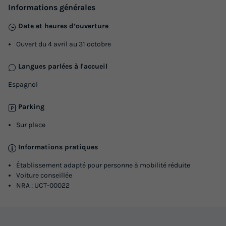
Informations générales
Terrasse semi-couverte
Animaux autorisés *
Cafetière
Date et heures d’ouverture
Réfrigérateur
Salon de jardin
+ 2
Ouvert du 4 avril au 31 octobre
BUNGALOW 4 personnes - Larraun
Langues parlées à l'accueil
du
18/10/2026
au
25/10/2026
Espagnol
Modifier les dates
Meilleur prix pour 7 nuits
Parking
677,35 €
Sur place
Voir les logements
Informations pratiques
Établissement adapté pour personne à mobilité réduite
Voiture conseillée
NRA : UCT-00022