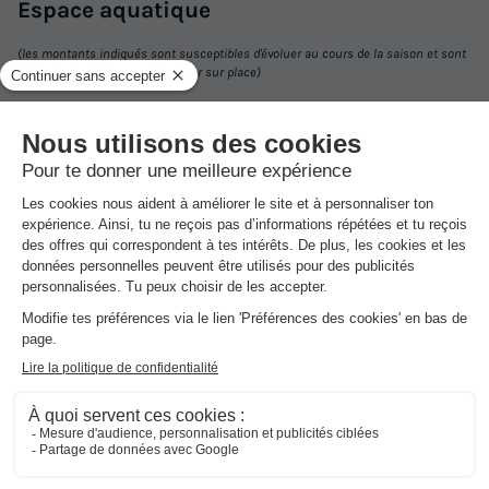
Espace
aquatique
(les montants indiqués sont susceptibles d'évoluer au cours de la saison et sont
à titre indicatif, ils seront à régler sur place)
MOBILHOME 4 personnes - Urederra
Annulation gratuite
Surface
Adultes
Chambres
Salle de bain
25m²
4
2
1
Terrasse couverte
Accès wifi
Animaux autorisés *
Cafetière
Congélateur
+ 7
1/3
MOBILHOME 4 personnes - Urederra
du
21/10/2026
au
28/10/2026
Retrouvez sur place, la piscine extérieure avec pataugeoire . Un
Modifier les dates
sauveteur est sur place pour éviter tout risque. Le port de bonnet
Meilleur prix pour 7 nuits
de bain est obligatoire.
713 €
Dans
l'établissement