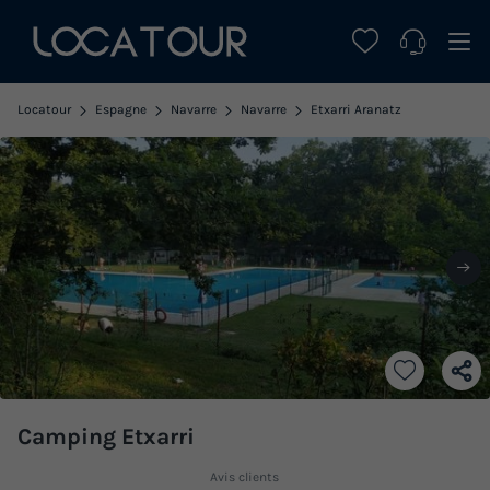
Locatour
Espagne
Navarre
Navarre
Etxarri Aranatz
Camping Etxarri
Avis clients