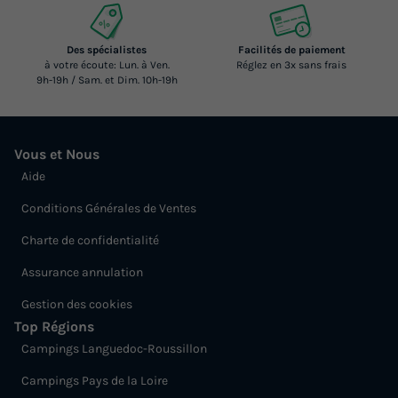
Des spécialistes
Facilités de paiement
MOBILHOME 4 personnes - Superior Mobile Home
à votre écoute: Lun. à Ven.
Réglez en 3x sans frais
9h-19h / Sam. et Dim. 10h-19h
du
20/09/2026
au
27/09/2026
Modifier les dates
Meilleur prix pour 7 nuits
Vous et Nous
574 €
Aide
Voir les logements
Conditions Générales de Ventes
Charte de confidentialité
Assurance annulation
Gestion des cookies
Top Régions
Campings Languedoc-Roussillon
Campings Pays de la Loire