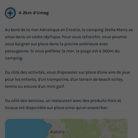
A 2km d'Umag
Au bord de la mer Adriatique en Croatie, le camping Stella Maris se
situe dans un cadre idyllique. Pour vous rafraichir, vous pourrez
vous baigner sur place dans la piscine extérieure avec
pataugeoire. Si vous préférez la mer, la plage est à 300m du
camping.
TENTE TOILE ET BOIS 4 personnes - Stella
Du côté des activités, vous disposerez sur place d'une aire de jeux
Maris - Tente Safari Confort
pour les enfants, d'un trampoline, d'un terrain de beach volley,
Annulation gratuite
tennis ou encore d'un mini golf.
Surface
Adultes
Chambres
Du côté des services, un restaurant avec des produits frais et
19m²
4
2
locaux est disponible sur place ainsi qu'un snack/bar.
Terrasse couverte
Cafetière
Congélateur
Réfrigérateur
Salon de jardin
+ 2