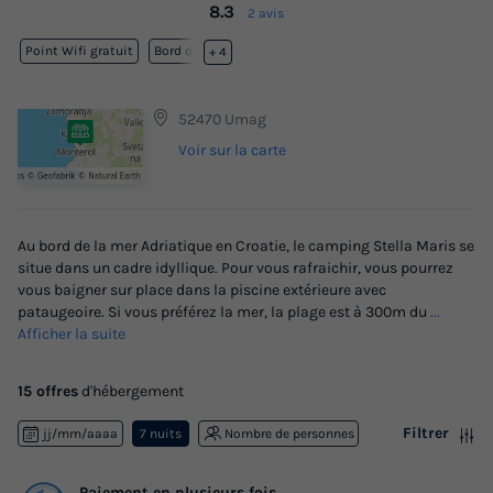
8.3
2 avis
Point Wifi gratuit
Bord de mer
+ 4
52470 Umag
Voir sur la carte
Au bord de la mer Adriatique en Croatie, le camping Stella Maris se
situe dans un cadre idyllique. Pour vous rafraichir, vous pourrez
vous baigner sur place dans la piscine extérieure avec
pataugeoire. Si vous préférez la mer, la plage est à 300m du
...
Afficher la suite
15 offres
d'hébergement
Filtrer
jj/mm/aaaa
7 nuits
Nombre de personnes
Paiement en plusieurs fois