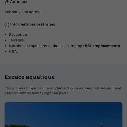
Animaux
Animaux non admis.
TENTE TOILE ET BOIS 4 personnes - Stella
Maris - Safari tent Lodge (5P)
Informations pratiques
Annulation gratuite
Réception
Surface
Adultes
Chambres
Terrasse
Nombre d'emplacement dans le camping :
881 emplacements
19m²
4
2
NRA :
Terrasse couverte
Cafetière
Congélateur
Réfrigérateur
Salon de jardin
+ 2
Espace
aquatique
TENTE TOILE ET BOIS 4 personnes - Stella Maris - Safari
(les montants indiqués sont susceptibles d'évoluer au cours de la saison et sont
tent Lodge (5P)
à titre indicatif, ils seront à régler sur place)
du
26/09/2026
au
03/10/2026
Modifier les dates
Meilleur prix pour 7 nuits
337,40 €