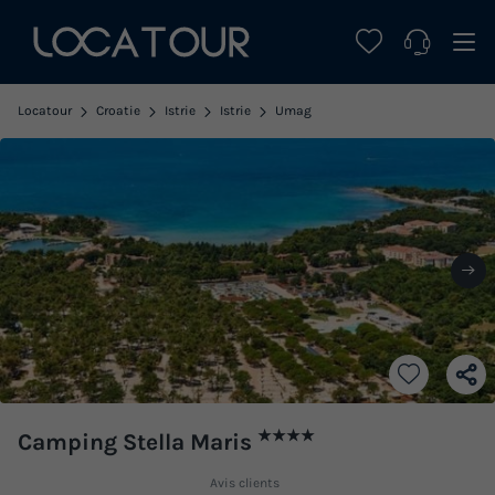
Locatour
Croatie
Istrie
Istrie
Umag
★★★★
Camping Stella Maris
Avis clients