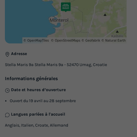
TENTE TOILE ET BOIS 4 personnes - Stella Maris - Tente
Safari Confort
du
26/09/2026
au
03/10/2026
Modifier les dates
Meilleur prix pour 7 nuits
307,37 €
-15%
Adresse
261,26 €
d'économie
Stella Maris 9a Stella Maris 9a - 52470 Umag, Croatie
Prix de comparaison
Voir les logements
Informations générales
Date et heures d’ouverture
Ouvert du 19 avril au 28 septembre
Langues parlées à l'accueil
Anglais, Italien, Croate, Allemand