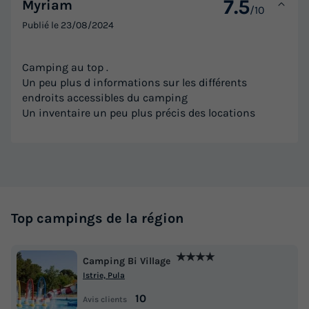
7.5
Myriam
/10
TENTE TOILE ET BOIS 6 personnes -
Publié le
23/08/2024
Lodgetent Holiday
Surface
Adultes
Chambres
Camping au top .
37m²
6
3
Un peu plus d informations sur les différents
endroits accessibles du camping
Terrasse couverte
Animaux autorisés *
Barbecue
Cafetière
Un inventaire un peu plus précis des locations
Congélateur
+ 2
TENTE TOILE ET BOIS 6 personnes - Lodgetent Holiday
du
05/09/2026
au
12/09/2026
Modifier les dates
Top campings de la région
Meilleur prix pour 7 nuits
★★★★
504,40 €
-20%
Camping Bi Village
399,40 €
Istrie, Pula
d'économie
Prix de comparaison
10
Avis clients