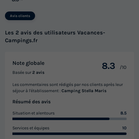
Avis clients
Les 2 avis des utilisateurs Vacances-
Campings.fr
TENTE TOILE ET BOIS 5 personnes - Stella
Note globale
Maris - Tente Safari Lodge + air
8.3
/10
conditionné
Basée sur
2 avis
Annulation gratuite
Les commentaires sont rédigés par nos clients après leur
séjour à l'établissement :
Camping Stella Maris
Surface
Adultes
Enfants
Chambres
19m²
4
1
2
Résumé des avis
Terrasse couverte
Climatisation
Cafetière
Congélateur
Situation et alentours
8.5
Réfrigérateur
+ 4
Services et équipes
10