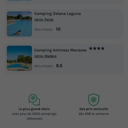
Voir les logements
Camping Zelana Laguna
Istrie, Porec
10
Avis clients
★★★★
Camping Aminess Maravea
Istrie, Madera
9.5
Avis clients
MOBILHOME 4 personnes - Superior Mobile
Home
Annulation gratuite
Surface
Adultes
Chambres
Salle de bain
32m²
4
2
2
Le plus grand choix
Des prix exclusifs
avec plus de 3000 campings
dès 99€ la semaine
Accès wifi
Lave-vaisselle
Réfrigérateur
Micro-ondes
référencés
Télévision