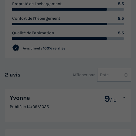
Propreté de l'hébergement
8.5
TENTE TOILE ET BOIS 5 personnes - Stella Maris - Tente
Safari Lodge + air conditionné
Confort de l'hébergement
8.5
du
12/09/2026
au
19/09/2026
Modifier les dates
Qualité de l'animation
8.5
Meilleur prix pour 7 nuits
359,87 €
-15%
Avis clients
100% vérifiés
305,89 €
d'économie
Prix de comparaison
Voir les logements
2 avis
Afficher par
Date
9
Yvonne
/10
Publié le
14/09/2025